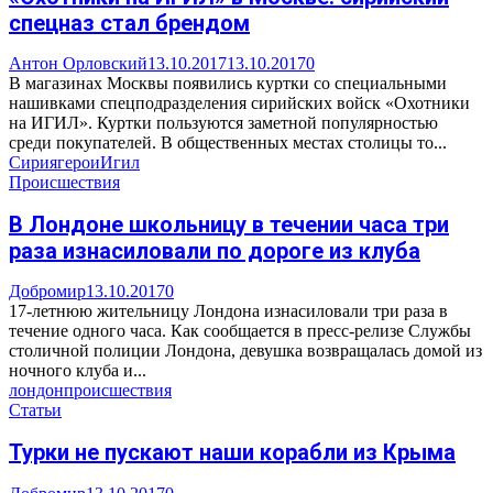
спецназ стал брендом
Антон Орловский
13.10.2017
13.10.2017
0
В магазинах Москвы появились куртки со специальными
нашивками спецподразделения сирийских войск «Охотники
на ИГИЛ». Куртки пользуются заметной популярностью
среди покупателей. В общественных местах столицы то...
Сирия
герои
Игил
Происшествия
В Лондоне школьницу в течении часа три
раза изнасиловали по дороге из клуба
Добромир
13.10.2017
0
17-летнюю жительницу Лондона изнасиловали три раза в
течение одного часа. Как сообщается в пресс-релизе Службы
столичной полиции Лондона, девушка возвращалась домой из
ночного клуба и...
лондон
происшествия
Статьи
Турки не пускают наши корабли из Крыма