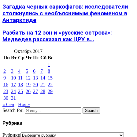
Загадка черных саркофагов: исследователи
столкнулись с необъяснимым феноменом в
Антарктиде
Разбить на 12 зон и «русские острова»:
Медведев рассказал как ЦРУ в...
Октябрь 2017
Пн
Вт
Ср
Чт
Пт
Сб
Вс
1
2
3
4
5
6
7
8
9
10
11
12
13
14
15
16
17
18
19
20
21
22
23
24
25
26
27
28
29
30
31
« Сен
Ноя »
Search for:
Search
Рубрики
Рубрики