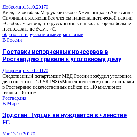
Добромир
13.10.2017
0
Киев, 13 октября. Мэр украинского Хмельницкого Александр
Симчишин, являющийся членом националистической партии
«Свобода» заявил, что русский язык в школах города больше
преподавать не будут. «С...
образование
русский язык
украина
язык
В России
Поставки испорченных консервов в
Росгвардию привели к уголовному делу
Добромир
13.10.2017
0
Следственный департамент МВД России возбудил уголовное
дело по статье 159 УК РФ («Мошенничество») после поставки
в Росгвардию некачественных пайков на 110 миллионов
рублей. Об этом...
Росгвардия
В Мире
Эрдоган: Турция не нуждается в членстве
ЕС
Yuri
13.10.2017
0