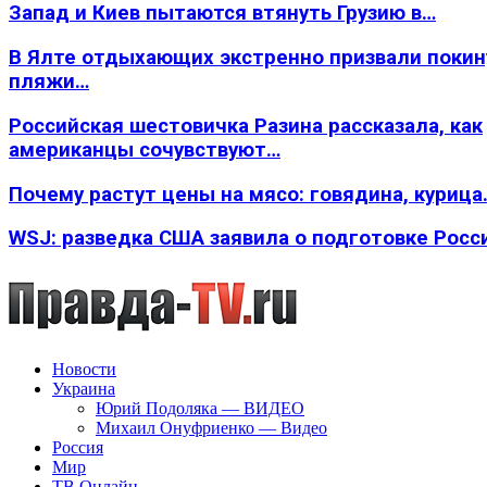
Запад и Киев пытаются втянуть Грузию в…
В Ялте отдыхающих экстренно призвали покин
пляжи…
Российская шестовичка Разина рассказала, как
американцы сочувствуют…
Почему растут цены на мясо: говядина, курица
WSJ: разведка США заявила о подготовке Росс
Новости
Украина
Юрий Подоляка — ВИДЕО
Михаил Онуфриенко — Видео
Россия
Мир
ТВ Онлайн