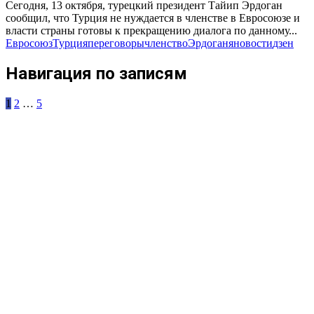
Сегодня, 13 октября, турецкий президент Тайип Эрдоган
сообщил, что Турция не нуждается в членстве в Евросоюзе и
власти страны готовы к прекращению диалога по данному...
Евросоюз
Турция
переговоры
членство
Эрдоган
яновости
дзен
Навигация по записям
1
2
…
5