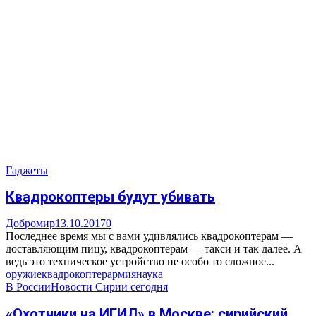
Гаджеты
Квадрокоптеры будут убивать
Добромир
13.10.2017
0
Последнее время мы с вами удивлялись квадрокоптерам —
доставляющим пицу, квадрокоптерам — такси и так далее. А
ведь это техническое устройство не особо то сложное...
оружие
квадрокоптер
армия
наука
В России
Новости Сирии сегодня
«Охотники на ИГИЛ» в Москве: сирийский