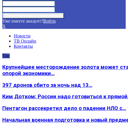
Уже имеете аккаунт?
Войти
X
Новости
ТВ Онлайн
Контакты
Топ
Крупнейшее месторождение золота может ст
опорой экономики…
397 дронов сбито за ночь над 13…
Ким Дотком: России надо готовиться к прямо
Пентагон рассекретил дело о падении НЛО с…
Начальная военная подготовка и новый предм