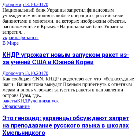
Добромир
13.10.2017
0
Национальный банк Украины запретил финансовым
учреждениям выполнять любые операции с российскими
банкнотами и монетами, на которых изображены объекты,
расположенные в Крыму. «Национальный банк Украины
запретил...
украина
финансы
В Мире
КНДР угрожает новым запуском ракет из-
за учений США и Южной Кореи
Добромир
13.10.2017
0
Как сообщает CNN, КНДР предостерегает, что «безрассудные
шаги» Вашингтона вынудят Пхеньян прибегнуть к ответным
мерам и вновь угрожает запустить ракеты в направлении
острова Гуам, где...
ракеты
КНДР
учения
запуск
Образование
Это геноцид: украинцы обсуждают запрет
на преподавание русского языка в школах
Хмельницкого