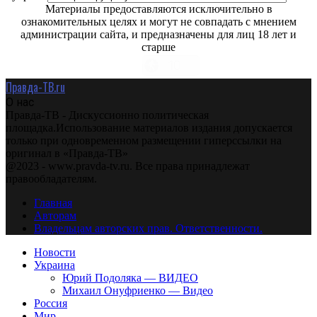
Материалы предоставляются исключительно в
ознакомительных целях и могут не совпадать с мнением
администрации сайта, и предназначены для лиц 18 лет и
старше
Правда-ТВ.ru
О нас
Правда-ТВ - Дискуссионно политическая
площадка.Использование материалов издания допускается
только при одновременном размещении гиперссылки на
оригинал в «Правда-ТВ»
@2023 - www.pravda-tv.ru. Все права принадлежат
правообладателям.
Главная
Авторам
Владельцам авторских прав. Ответственности.
Новости
Украина
Юрий Подоляка — ВИДЕО
Михаил Онуфриенко — Видео
Россия
Мир