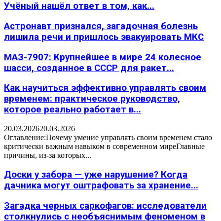
Учёный нашёл ответ в том, как...
Астронавт признался, загадочная болезнь
лишила речи и пришлось эвакуировать МКС
МАЗ-7907: Крупнейшее в мире 24 колесное
шасси, созданное в СССР для ракет...
Как научиться эффективно управлять своим
временем: практическое руководство,
которое реально работает в...
20.03.2026
20.03.2026
Оглавление:Почему умение управлять своим временем стало
критически важным навыком в современном миреГлавные
причины, из-за которых...
Доски у забора — уже нарушение? Когда
дачника могут оштрафовать за хранение...
Загадка черных саркофагов: исследователи
столкнулись с необъяснимым феноменом в