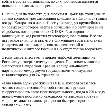
войти в состав организации, до сих пор просматривается
повышенная динамика переговоров.
В наши дни на повестке дня Москвы и Эр-Рияда стоят уже не
только вопросы урегулирования конфликта в Сирии, ситуация
вокруг Катара, но и дальнейшее участие двух крупнейших
мировых экспортеров нефти в соглашении о регулировании
её добычи, договоренностях ОПЕК+, благоприятно
влияющих на ход развития углеводородного рынка. Всё это
дает основания полагать, что в ближайшие годы мы станем
свидетелями того, как торгово-экономический и
политический интерес России и СА будет только возрастать.
Этому свидетельствует и прилет арабской делегации на
Российскую энергетическую неделю. По словам министра
энергетики Саудовской Аравии Халида аль-Фалиха,
партнерство между двумя государствами «послужило
катализатором» для 24 стран мира.
«Оно вновь вдохнуло жизнь в ОПЕК, которая оказалась,
честно говоря, неспособна собственными руками
скорректировать свою производительность, когда в 2014 году
предложение постоянно находилось на высоком уровне и
мировые запасы планомерно росли быстрее спроса», —
заявил аль-Фалих.