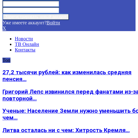
Уже имеете аккаунт?
Войти
X
Новости
ТВ Онлайн
Контакты
Топ
27,2 тысячи рублей: как изменилась средняя
пенсия…
Григорий Лепс извинился перед фанатами из-з
повторной…
Ученые: Население Земли нужно уменьшить б
чем…
Литва осталась ни с чем: Хитрость Кремля…