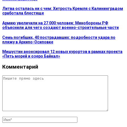
Литва осталась ни с чем: Хитрость Кремля с Калининградом
сработала блестяще
Армию увеличили на 27 000 человек: Минобороны РФ
объяснили для чего создают военно-строительные части
Семь погибших, 40 пострадавших: подробности удара по
пляжу в Архипо-Осиповке
Мишустин анонсировал 12 новых курортов в рамках проекта
«Пять морей и озеро Байкал»
Комментарий