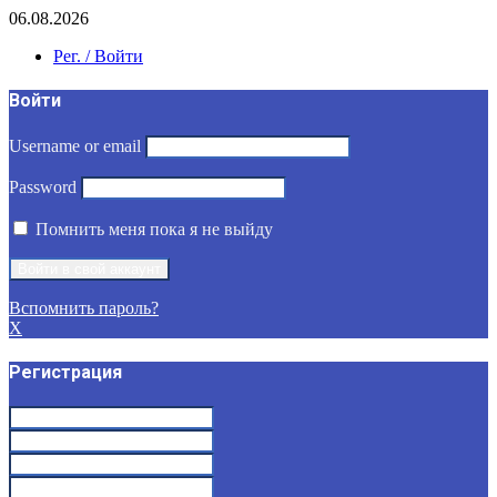
06.08.2026
Рег. / Войти
Войти
Username or email
Password
Помнить меня пока я не выйду
Вспомнить пароль?
X
Регистрация