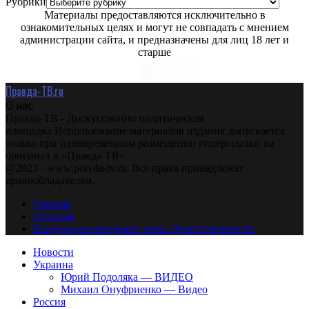
Рубрики
Материалы предоставляются исключительно в
ознакомительных целях и могут не совпадать с мнением
администрации сайта, и предназначены для лиц 18 лет и
старше
Правда-ТВ.ru
О нас
Правда-ТВ - Дискуссионно политическая
площадка.Использование материалов издания допускается
только при одновременном размещении гиперссылки на
оригинал в «Правда-ТВ»
@2023 - www.pravda-tv.ru. Все права принадлежат
правообладателям.
Главная
Авторам
Владельцам авторских прав. Ответственности.
Новости
Украина
Юрий Подоляка — ВИДЕО
Михаил Онуфриенко — Видео
Россия