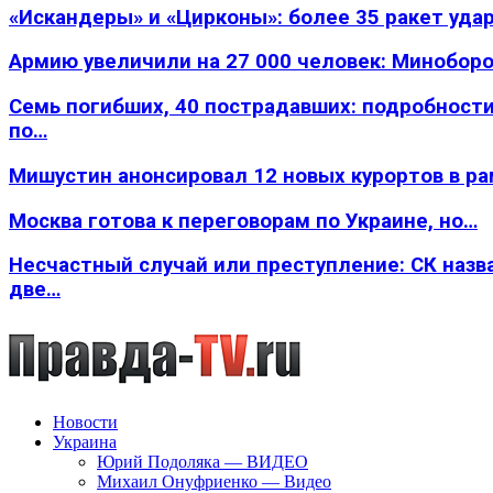
«Искандеры» и «Цирконы»: более 35 ракет уда
Армию увеличили на 27 000 человек: Минобор
Семь погибших, 40 пострадавших: подробности
по…
Мишустин анонсировал 12 новых курортов в р
Москва готова к переговорам по Украине, но…
Несчастный случай или преступление: СК назв
две…
Новости
Украина
Юрий Подоляка — ВИДЕО
Михаил Онуфриенко — Видео