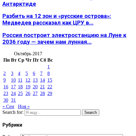
Антарктиде
Разбить на 12 зон и «русские острова»:
Медведев рассказал как ЦРУ в...
Россия построит электростанцию на Луне к
2036 году — зачем нам лунная...
Октябрь 2017
Пн
Вт
Ср
Чт
Пт
Сб
Вс
1
2
3
4
5
6
7
8
9
10
11
12
13
14
15
16
17
18
19
20
21
22
23
24
25
26
27
28
29
30
31
« Сен
Ноя »
Search for:
Search
Рубрики