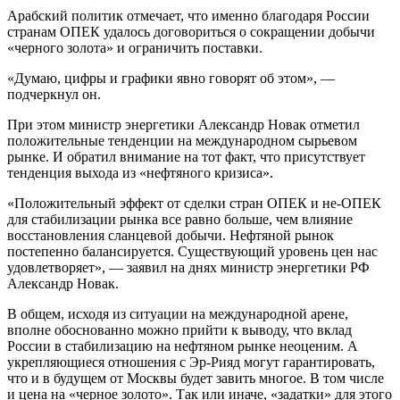
Арабский политик отмечает, что именно благодаря России
странам ОПЕК удалось договориться о сокращении добычи
«черного золота» и ограничить поставки.
«Думаю, цифры и графики явно говорят об этом», —
подчеркнул он.
При этом министр энергетики Александр Новак отметил
положительные тенденции на международном сырьевом
рынке. И обратил внимание на тот факт, что присутствует
тенденция выхода из «нефтяного кризиса».
«Положительный эффект от сделки стран ОПЕК и не-ОПЕК
для стабилизации рынка все равно больше, чем влияние
восстановления сланцевой добычи. Нефтяной рынок
постепенно балансируется. Существующий уровень цен нас
удовлетворяет», — заявил на днях министр энергетики РФ
Александр Новак.
В общем, исходя из ситуации на международной арене,
вполне обоснованно можно прийти к выводу, что вклад
России в стабилизацию на нефтяном рынке неоценим. А
укрепляющиеся отношения с Эр-Рияд могут гарантировать,
что и в будущем от Москвы будет завить многое. В том числе
и цена на «черное золото». Так или иначе, «задатки» для этого