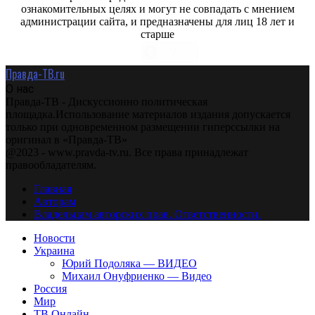
ознакомительных целях и могут не совпадать с мнением
администрации сайта, и предназначены для лиц 18 лет и
старше
Правда-ТВ.ru
О нас
Правда-ТВ - Дискуссионно политическая
площадка.Использование материалов издания допускается
только при одновременном размещении гиперссылки на
оригинал в «Правда-ТВ»
@2023 - www.pravda-tv.ru. Все права принадлежат
правообладателям.
Главная
Авторам
Владельцам авторских прав. Ответственности.
Новости
Украина
Юрий Подоляка — ВИДЕО
Михаил Онуфриенко — Видео
Россия
Мир
ТВ Онлайн