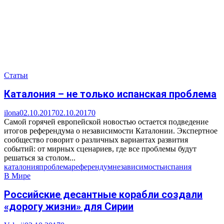
Статьи
Каталония – не только испанская проблема
ilona
02.10.2017
02.10.2017
0
Самой горячей европейской новостью остается подведение
итогов референдума о независимости Каталонии. Экспертное
сообщество говорит о различных вариантах развития
событий: от мирных сценариев, где все проблемы будут
решаться за столом...
каталония
проблема
референдум
независимость
испания
В Мире
Российские десантные корабли создали
«дорогу жизни» для Сирии