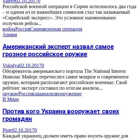
Valerij
02.10.2017
0
Российской военной операции в Сирии исполнилось два года
– и одним из ее важнейших символов стал так называемый
«Сирийский экспресс». Это условное наименование
получили рейсы...
война
Россия
Сирия
военная операция
Армия
Американский эксперт назвал самое
грозное российское оружие
Volodya
02.10.2017
0
Обозреватель американского портала The National Interest
Николас Майерс перечислил самое мощное и современное
оружие, которым располагают российские военные. Свой
рейтинг эксперт составил по итогам анализа...
оружие
Россия
сша
анализ
вооружение
В Мире
Против кого Украина вооружает своих
громадян
Piotr
02.10.2017
0
Каждый украинец должен иметь право носить оружие для