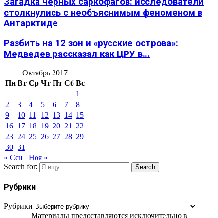
Загадка черных саркофагов: исследователи
столкнулись с необъяснимым феноменом в
Антарктиде
Разбить на 12 зон и «русские острова»:
Медведев рассказал как ЦРУ в...
Октябрь 2017
Пн
Вт
Ср
Чт
Пт
Сб
Вс
1
2
3
4
5
6
7
8
9
10
11
12
13
14
15
16
17
18
19
20
21
22
23
24
25
26
27
28
29
30
31
« Сен
Ноя »
Search for:
Search
Рубрики
Рубрики
Материалы предоставляются исключительно в