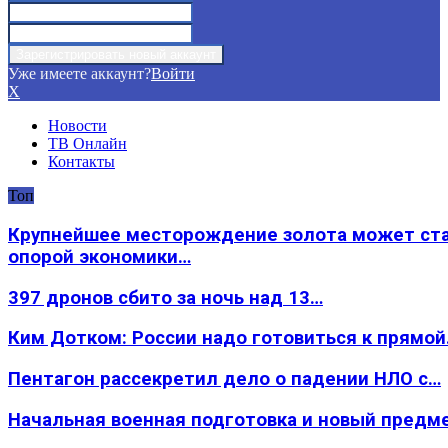
Уже имеете аккаунт?
Войти
X
Новости
ТВ Онлайн
Контакты
Топ
Крупнейшее месторождение золота может ст
опорой экономики…
397 дронов сбито за ночь над 13…
Ким Дотком: России надо готовиться к прямо
Пентагон рассекретил дело о падении НЛО с…
Начальная военная подготовка и новый предм