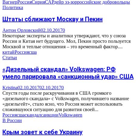
Вагнер
Россия
Сирия
САР
дейр эз-зор
российские добровольцы
Политика
Штаты сближают Москву и Пекин
Антон Орловский
02.10.2017
0
Некоторые эксперты и аналитики утверждают, что у союза
России и Китая нет будущего. Мол, Пекин просто пользуется
Москвой и теплые отношения – это временный фактор....
китай
Россия
сша
Статьи
«Дизельный скандал» Volkswagen: РФ
умело парировала «санкционный удар» США
Kristina
02.10.2017
02.10.2017
0
Спустя годы после раскручивания в США громкого
«дизельного скандала» с Volkswagen, получившего название
«дизельгейт», стало ясно, что Россия может использовать
сложившуюся ситуацию для развития своей...
Россия
сша
скандал
санкции
Volkswagen
В России
Крым зовет к себе Украину