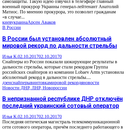
самозащиты. Такую идею озвучил в телеэфире главный
военный прокурор Украины генерал-лейтенант Анатолий
Матиос. По мнению прокурора, это позволит гражданам
«в случае...
киев
украина
Арсен Аваков
В России
В России был установлен абсолютный
мировой рекорд по дальности стрельбы
Илья К.
02.10.2017
02.10.2017
0
Снайперы из России показали шокирующие результаты в
дальности стрельбы, которые стали рекордом Группа
российских снайперов из компании Lobaev Arms установила
абсолютный рекорд в дальности стрельбы....
дзен
снайперы
винтовка
мировой рекорд
яновости
Новости ДНР, ЛНР, Новороссии
В непризнанной республике ДНР отключён
последний украинский сотовый оператор
Илья К.
02.10.2017
02.10.2017
0
Последняя оптическая магистраль телекоммуникационной
сети сотового оператора, причём последнего работающего в