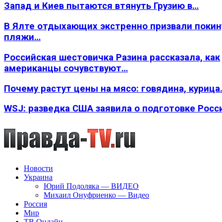
Запад и Киев пытаются втянуть Грузию в…
В Ялте отдыхающих экстренно призвали покин
пляжи…
Российская шестовичка Разина рассказала, как
американцы сочувствуют…
Почему растут цены на мясо: говядина, курица
WSJ: разведка США заявила о подготовке Росс
Новости
Украина
Юрий Подоляка — ВИДЕО
Михаил Онуфриенко — Видео
Россия
Мир
ТВ Онлайн