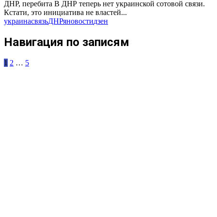
ДНР, перебита В ДНР теперь нет украинской сотовой связи.
Кстати, это инициатива не властей...
украина
связь
ДНР
яновости
дзен
Навигация по записям
1
2
…
5