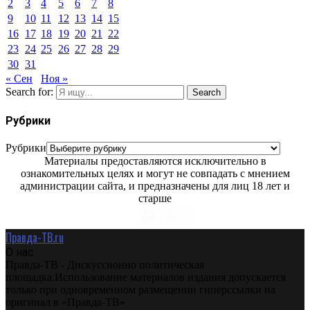
2
3
4
5
6
7
8
9
10
11
12
13
14
15
16
17
18
19
20
21
22
23
24
25
26
27
28
29
30
31
« Сен
Ноя »
Search for:
Search
Рубрики
Рубрики
Материалы предоставляются исключительно в
ознакомительных целях и могут не совпадать с мнением
администрации сайта, и предназначены для лиц 18 лет и
старше
Правда-ТВ.ru
О нас
Правда-ТВ - Дискуссионно политическая
площадка.Использование материалов издания допускается
только при одновременном размещении гиперссылки на
оригинал в «Правда-ТВ»