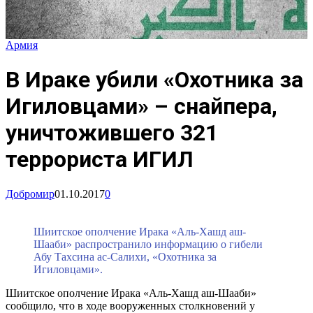
Армия
В Ираке убили «Охотника за
Игиловцами» – снайпера,
уничтожившего 321
террориста ИГИЛ
Добромир
01.10.2017
0
Шиитское ополчение Ирака «Аль-Хашд аш-
Шааби» распространило информацию о гибели
Абу Тахсина ас-Салихи, «Охотника за
Игиловцами».
Шиитское ополчение Ирака «Аль-Хашд аш-Шааби»
сообщило, что в ходе вооруженных столкновений у