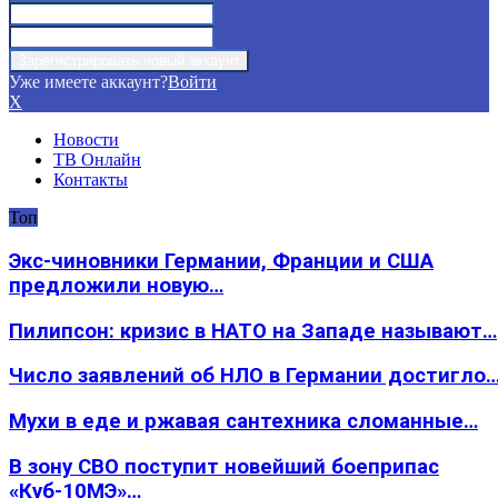
Уже имеете аккаунт?
Войти
X
Новости
ТВ Онлайн
Контакты
Топ
Экс-чиновники Германии, Франции и США
предложили новую…
Пилипсон: кризис в НАТО на Западе называют…
Число заявлений об НЛО в Германии достигло
Мухи в еде и ржавая сантехника сломанные…
В зону СВО поступит новейший боеприпас
«Куб-10МЭ»…