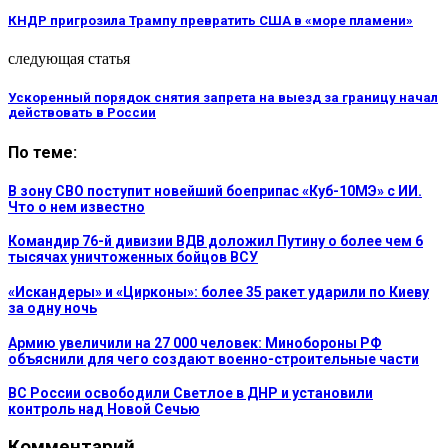
КНДР пригрозила Трампу превратить США в «море пламени»
следующая статья
Ускоренный порядок снятия запрета на выезд за границу начал
действовать в России
По теме:
В зону СВО поступит новейший боеприпас «Куб-10МЭ» с ИИ.
Что о нем известно
Командир 76-й дивизии ВДВ доложил Путину о более чем 6
тысячах уничтоженных бойцов ВСУ
«Искандеры» и «Цирконы»: более 35 ракет ударили по Киеву
за одну ночь
Армию увеличили на 27 000 человек: Минобороны РФ
объяснили для чего создают военно-строительные части
ВС России освободили Светлое в ДНР и установили
контроль над Новой Сечью
Комментарий