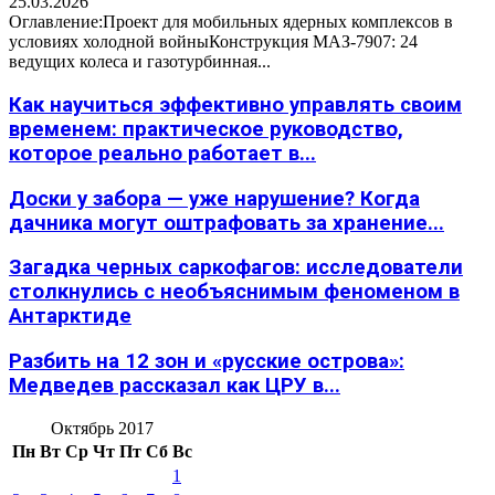
25.03.2026
Оглавление:Проект для мобильных ядерных комплексов в
условиях холодной войныКонструкция МАЗ-7907: 24
ведущих колеса и газотурбинная...
Как научиться эффективно управлять своим
временем: практическое руководство,
которое реально работает в...
Доски у забора — уже нарушение? Когда
дачника могут оштрафовать за хранение...
Загадка черных саркофагов: исследователи
столкнулись с необъяснимым феноменом в
Антарктиде
Разбить на 12 зон и «русские острова»:
Медведев рассказал как ЦРУ в...
Октябрь 2017
Пн
Вт
Ср
Чт
Пт
Сб
Вс
1