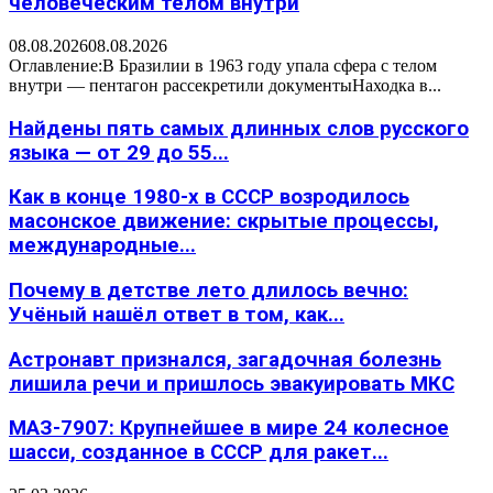
человеческим телом внутри
08.08.2026
08.08.2026
Оглавление:В Бразилии в 1963 году упала сфера с телом
внутри — пентагон рассекретили документыНаходка в...
Найдены пять самых длинных слов русского
языка — от 29 до 55...
Как в конце 1980-х в СССР возродилось
масонское движение: скрытые процессы,
международные...
Почему в детстве лето длилось вечно:
Учёный нашёл ответ в том, как...
Астронавт признался, загадочная болезнь
лишила речи и пришлось эвакуировать МКС
МАЗ-7907: Крупнейшее в мире 24 колесное
шасси, созданное в СССР для ракет...