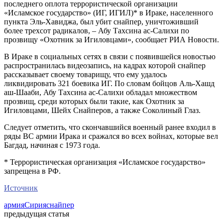
последнего оплота террористической организации
«Исламское государство» (ИГ, ИГИЛ)* в Ираке, населенного
пункта Эль-Хавиджа, был убит снайпер, уничтоживший
более трехсот радикалов, – Абу Тахсина ас-Салихи по
прозвищу «Охотник за Игиловцами», сообщает РИА Новости.
В Ираке в социальных сетях в связи с появившейся новостью
распространилась видеозапись, на кадрах которой снайпер
рассказывает своему товарищу, что ему удалось
ликвидировать 321 боевика ИГ. По словам бойцов Аль-Хашд
аш-Шааби, Абу Тахсина ас-Салихи обладал множеством
прозвищ, среди которых были такие, как Охотник за
Игиловцами, Шейх Снайперов, а также Соколиный Глаз.
Следует отметить, что скончавшийся военный ранее входил в
ряды ВС армии Ирака и сражался во всех войнах, которые вел
Багдад, начиная с 1973 года.
* Террористическая организация «Исламское государство»
запрещена в РФ.
Источник
армия
Сирия
снайпер
предыдущая статья