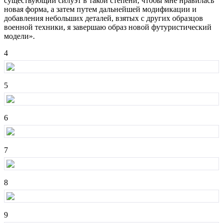
существующий силуэт в такой степени, чтобы мне нравилась
новая форма, а затем путем дальнейшей модификации и
добавления небольших деталей, взятых с других образцов
военной техники, я завершаю образ новой футуристический
модели».
4
5
6
7
8
9