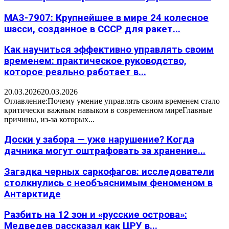
МАЗ-7907: Крупнейшее в мире 24 колесное
шасси, созданное в СССР для ракет...
Как научиться эффективно управлять своим
временем: практическое руководство,
которое реально работает в...
20.03.2026
20.03.2026
Оглавление:Почему умение управлять своим временем стало
критически важным навыком в современном миреГлавные
причины, из-за которых...
Доски у забора — уже нарушение? Когда
дачника могут оштрафовать за хранение...
Загадка черных саркофагов: исследователи
столкнулись с необъяснимым феноменом в
Антарктиде
Разбить на 12 зон и «русские острова»:
Медведев рассказал как ЦРУ в...