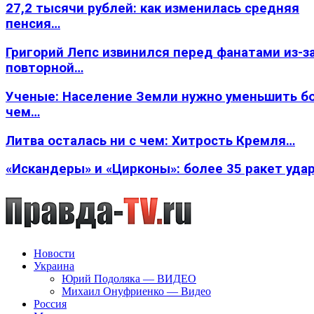
27,2 тысячи рублей: как изменилась средняя
пенсия…
Григорий Лепс извинился перед фанатами из-з
повторной…
Ученые: Население Земли нужно уменьшить б
чем…
Литва осталась ни с чем: Хитрость Кремля…
«Искандеры» и «Цирконы»: более 35 ракет уда
Новости
Украина
Юрий Подоляка — ВИДЕО
Михаил Онуфриенко — Видео
Россия