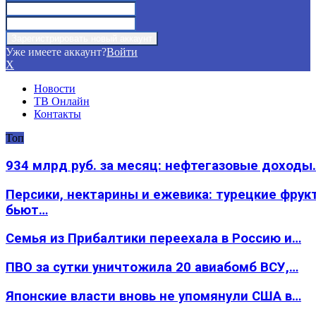
Уже имеете аккаунт?
Войти
X
Новости
ТВ Онлайн
Контакты
Топ
934 млрд руб. за месяц: нефтегазовые доходы
Персики, нектарины и ежевика: турецкие фрук
бьют…
Семья из Прибалтики переехала в Россию и…
ПВО за сутки уничтожила 20 авиабомб ВСУ,…
Японские власти вновь не упомянули США в…