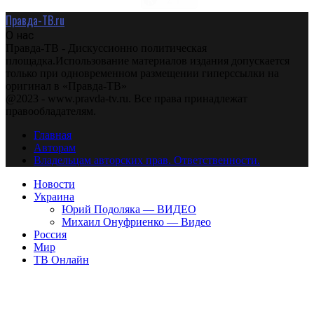
Правда-ТВ.ru
О нас
Правда-ТВ - Дискуссионно политическая
площадка.Использование материалов издания допускается
только при одновременном размещении гиперссылки на
оригинал в «Правда-ТВ»
@2023 - www.pravda-tv.ru. Все права принадлежат
правообладателям.
Главная
Авторам
Владельцам авторских прав. Ответственности.
Новости
Украина
Юрий Подоляка — ВИДЕО
Михаил Онуфриенко — Видео
Россия
Мир
ТВ Онлайн