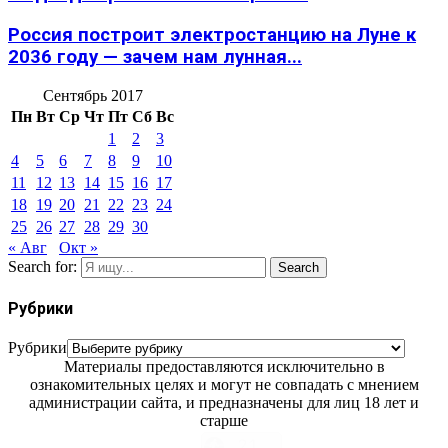
Россия построит электростанцию на Луне к
2036 году — зачем нам лунная...
Сентябрь 2017
Пн
Вт
Ср
Чт
Пт
Сб
Вс
1
2
3
4
5
6
7
8
9
10
11
12
13
14
15
16
17
18
19
20
21
22
23
24
25
26
27
28
29
30
« Авг
Окт »
Search for:
Search
Рубрики
Рубрики
Материалы предоставляются исключительно в
ознакомительных целях и могут не совпадать с мнением
администрации сайта, и предназначены для лиц 18 лет и
старше