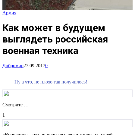
Армия
Как может в будущем
выглядеть российская
военная техника
Добромир
27.09.2017
0
Ну а что, не плохо так получилось!
Смотрите …
1
«Вооружаясь, тем не менее все люди живут на нашей