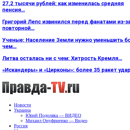
27,2 тысячи рублей: как изменилась средняя
пенсия…
Григорий Лепс извинился перед фанатами из-з
повторной…
Ученые: Население Земли нужно уменьшить б
чем…
Литва осталась ни с чем: Хитрость Кремля…
«Искандеры» и «Цирконы»: более 35 ракет уда
Новости
Украина
Юрий Подоляка — ВИДЕО
Михаил Онуфриенко — Видео
Россия