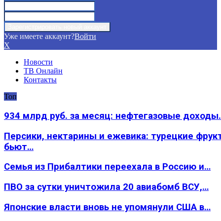
Уже имеете аккаунт?
Войти
X
Новости
ТВ Онлайн
Контакты
Топ
934 млрд руб. за месяц: нефтегазовые доходы
Персики, нектарины и ежевика: турецкие фрук
бьют…
Семья из Прибалтики переехала в Россию и…
ПВО за сутки уничтожила 20 авиабомб ВСУ,…
Японские власти вновь не упомянули США в…