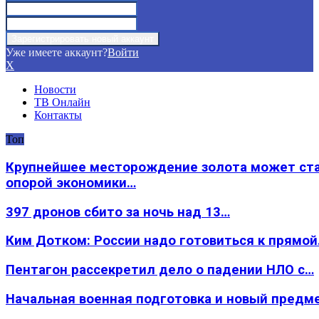
Уже имеете аккаунт?
Войти
X
Новости
ТВ Онлайн
Контакты
Топ
Крупнейшее месторождение золота может ст
опорой экономики…
397 дронов сбито за ночь над 13…
Ким Дотком: России надо готовиться к прямо
Пентагон рассекретил дело о падении НЛО с…
Начальная военная подготовка и новый предм