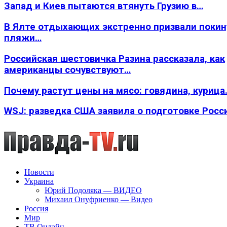
Запад и Киев пытаются втянуть Грузию в…
В Ялте отдыхающих экстренно призвали покин
пляжи…
Российская шестовичка Разина рассказала, как
американцы сочувствуют…
Почему растут цены на мясо: говядина, курица
WSJ: разведка США заявила о подготовке Росс
Новости
Украина
Юрий Подоляка — ВИДЕО
Михаил Онуфриенко — Видео
Россия
Мир
ТВ Онлайн