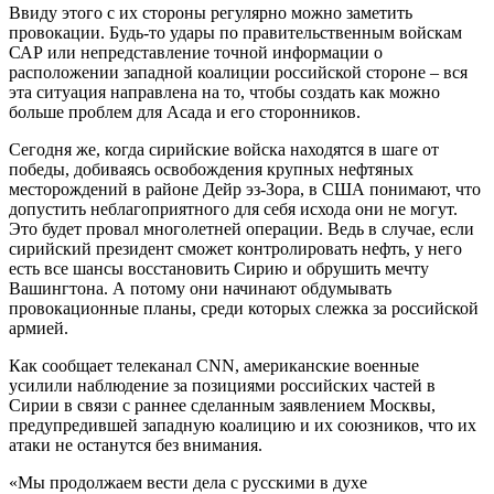
Ввиду этого с их стороны регулярно можно заметить
провокации. Будь-то удары по правительственным войскам
САР или непредставление точной информации о
расположении западной коалиции российской стороне – вся
эта ситуация направлена на то, чтобы создать как можно
больше проблем для Асада и его сторонников.
Сегодня же, когда сирийские войска находятся в шаге от
победы, добиваясь освобождения крупных нефтяных
месторождений в районе Дейр эз-Зора, в США понимают, что
допустить неблагоприятного для себя исхода они не могут.
Это будет провал многолетней операции. Ведь в случае, если
сирийский президент сможет контролировать нефть, у него
есть все шансы восстановить Сирию и обрушить мечту
Вашингтона. А потому они начинают обдумывать
провокационные планы, среди которых слежка за российской
армией.
Как сообщает телеканал CNN, американские военные
усилили наблюдение за позициями российских частей в
Сирии в связи с раннее сделанным заявлением Москвы,
предупредившей западную коалицию и их союзников, что их
атаки не останутся без внимания.
«Мы продолжаем вести дела с русскими в духе