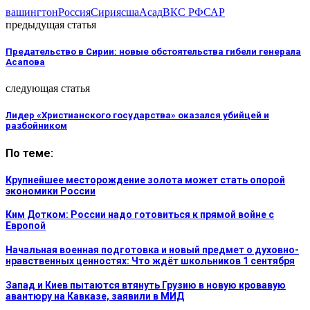
вашингтон
Россия
Сирия
сша
Асад
ВКС РФ
САР
предыдущая статья
Предательство в Сирии: новые обстоятельства гибели генерала
Асапова
следующая статья
Лидер «Христианского государства» оказался убийцей и
разбойником
По теме:
Крупнейшее месторождение золота может стать опорой
экономики России
Ким Дотком: России надо готовиться к прямой войне с
Европой
Начальная военная подготовка и новый предмет о духовно-
нравственных ценностях: Что ждёт школьников 1 сентября
Запад и Киев пытаются втянуть Грузию в новую кровавую
авантюру на Кавказе, заявили в МИД