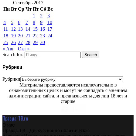
Сентябрь 2017
Пн
Вт
Ср
Чт
Пт
Сб
Вс
1
2
3
4
5
6
7
8
9
10
11
12
13
14
15
16
17
18
19
20
21
22
23
24
25
26
27
28
29
30
« Авг
Окт »
Search for:
Search
Рубрики
Рубрики
Материалы предоставляются исключительно в
ознакомительных целях и могут не совпадать с мнением
администрации сайта, и предназначены для лиц 18 лет и
старше
Правда-ТВ.ru
О нас
Правда-ТВ - Дискуссионно политическая
площадка.Использование материалов издания допускается