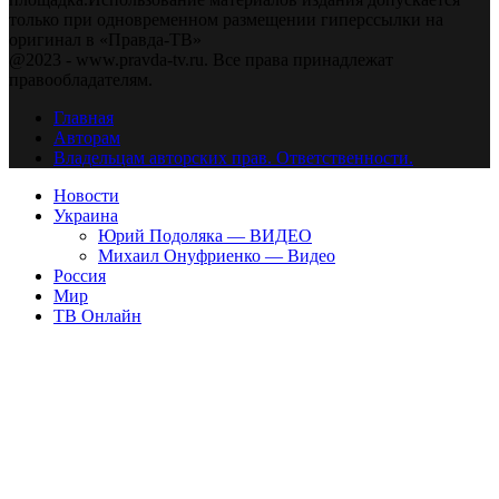
только при одновременном размещении гиперссылки на
оригинал в «Правда-ТВ»
@2023 - www.pravda-tv.ru. Все права принадлежат
правообладателям.
Главная
Авторам
Владельцам авторских прав. Ответственности.
Новости
Украина
Юрий Подоляка — ВИДЕО
Михаил Онуфриенко — Видео
Россия
Мир
ТВ Онлайн