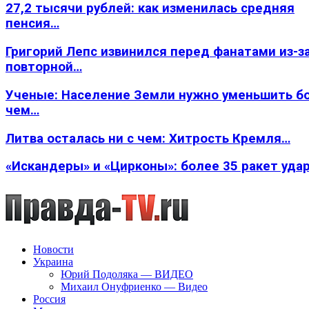
27,2 тысячи рублей: как изменилась средняя
пенсия…
Григорий Лепс извинился перед фанатами из-з
повторной…
Ученые: Население Земли нужно уменьшить б
чем…
Литва осталась ни с чем: Хитрость Кремля…
«Искандеры» и «Цирконы»: более 35 ракет уда
Новости
Украина
Юрий Подоляка — ВИДЕО
Михаил Онуфриенко — Видео
Россия