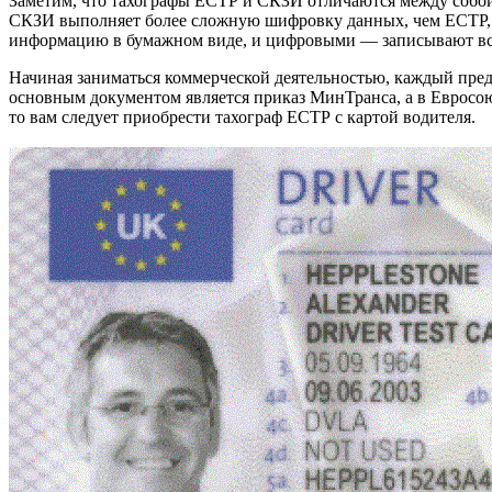
Заметим, что тахографы ЕСТР и СКЗИ отличаются между собой
СКЗИ выполняет более сложную шифровку данных, чем ЕСТР, и 
информацию в бумажном виде, и цифровыми — записывают в
Начиная заниматься коммерческой деятельностью, каждый пре
основным документом является приказ МинТранса, а в Евросоюз
то вам следует приобрести тахограф ЕСТР с картой водителя.