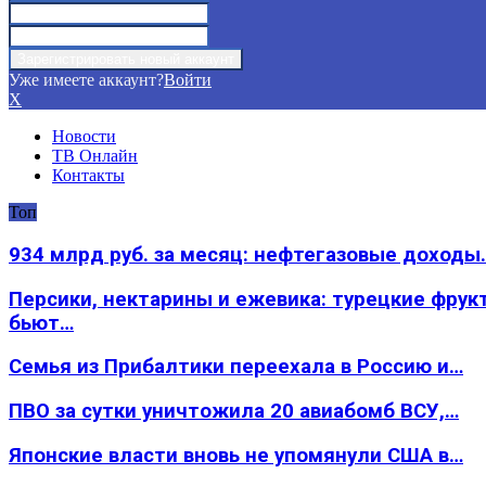
Уже имеете аккаунт?
Войти
X
Новости
ТВ Онлайн
Контакты
Топ
934 млрд руб. за месяц: нефтегазовые доходы
Персики, нектарины и ежевика: турецкие фрук
бьют…
Семья из Прибалтики переехала в Россию и…
ПВО за сутки уничтожила 20 авиабомб ВСУ,…
Японские власти вновь не упомянули США в…