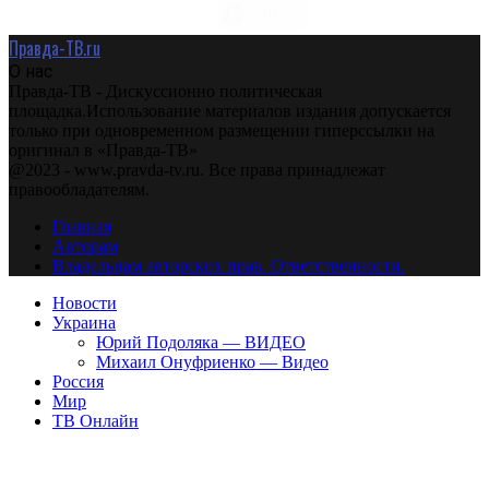
Правда-ТВ.ru
О нас
Правда-ТВ - Дискуссионно политическая
площадка.Использование материалов издания допускается
только при одновременном размещении гиперссылки на
оригинал в «Правда-ТВ»
@2023 - www.pravda-tv.ru. Все права принадлежат
правообладателям.
Главная
Авторам
Владельцам авторских прав. Ответственности.
Новости
Украина
Юрий Подоляка — ВИДЕО
Михаил Онуфриенко — Видео
Россия
Мир
ТВ Онлайн