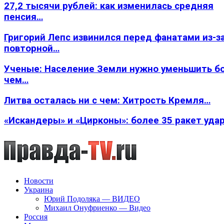
27,2 тысячи рублей: как изменилась средняя
пенсия…
Григорий Лепс извинился перед фанатами из-з
повторной…
Ученые: Население Земли нужно уменьшить б
чем…
Литва осталась ни с чем: Хитрость Кремля…
«Искандеры» и «Цирконы»: более 35 ракет уда
Новости
Украина
Юрий Подоляка — ВИДЕО
Михаил Онуфриенко — Видео
Россия