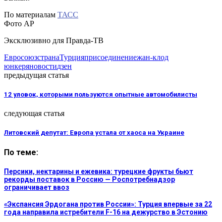
По материалам
ТАСС
Фото АР
Эксклюзивно для Правда-ТВ
Евросоюз
страна
Турция
присоединение
жан-клод
юнкер
яновости
дзен
предыдущая статья
12 уловок, которыми пользуются опытные автомобилисты
следующая статья
Литовский депутат: Европа устала от хаоса на Украине
По теме:
Персики, нектарины и ежевика: турецкие фрукты бьют
рекорды поставок в Россию — Роспотребнадзор
ограничивает ввоз
«Экспансия Эрдогана против России»: Турция впервые за 22
года направила истребители F-16 на дежурство в Эстонию