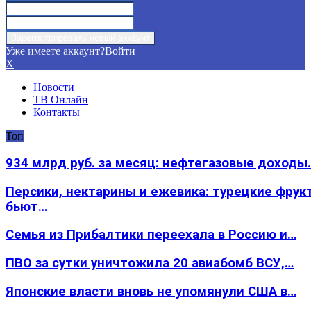
Уже имеете аккаунт?
Войти
X
Новости
ТВ Онлайн
Контакты
Топ
934 млрд руб. за месяц: нефтегазовые доходы
Персики, нектарины и ежевика: турецкие фрук
бьют…
Семья из Прибалтики переехала в Россию и…
ПВО за сутки уничтожила 20 авиабомб ВСУ,…
Японские власти вновь не упомянули США в…