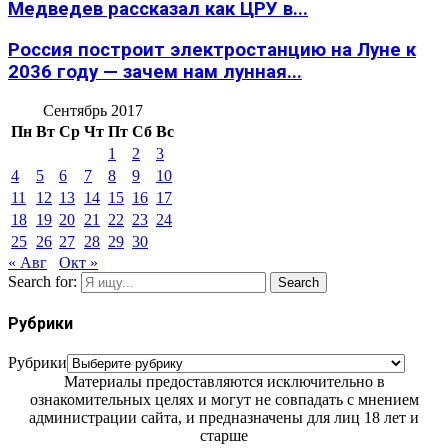
Медведев рассказал как ЦРУ в...
Россия построит электростанцию на Луне к
2036 году — зачем нам лунная...
Сентябрь 2017
Пн
Вт
Ср
Чт
Пт
Сб
Вс
1
2
3
4
5
6
7
8
9
10
11
12
13
14
15
16
17
18
19
20
21
22
23
24
25
26
27
28
29
30
« Авг
Окт »
Search for:
Search
Рубрики
Рубрики
Материалы предоставляются исключительно в
ознакомительных целях и могут не совпадать с мнением
администрации сайта, и предназначены для лиц 18 лет и
старше