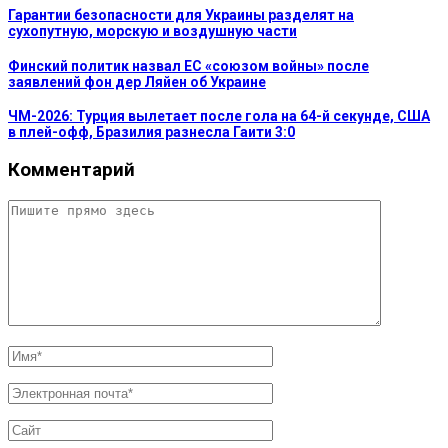
Гарантии безопасности для Украины разделят на
сухопутную, морскую и воздушную части
Финский политик назвал ЕС «союзом войны» после
заявлений фон дер Ляйен об Украине
ЧМ-2026: Турция вылетает после гола на 64-й секунде, США
в плей-офф, Бразилия разнесла Гаити 3:0
Комментарий