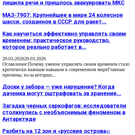
лишила речи и пришлось эвакуировать МКС
МАЗ-7907: Крупнейшее в мире 24 колесное
шасси, созданное в СССР для ракет...
Как научиться эффективно управлять своим
временем: практическое руководство,
которое реально работает в...
20.03.2026
20.03.2026
Оглавление:Почему умение управлять своим временем стало
критически важным навыком в современном миреГлавные
причины, из-за которых...
Доски у забора — уже нарушение? Когда
дачника могут оштрафовать за хранение...
Загадка черных саркофагов: исследователи
столкнулись с необъяснимым феноменом в
Антарктиде
Разбить на 12 зон и «русские острова»: