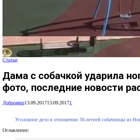
Статьи
Дама с собачкой ударила но
фото, последние новости р
Добромир
13.09.2017
13.09.2017
1
Уголовное дело в отношении 30-летней собачницы из Новг
Оглавление: