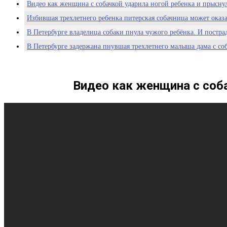
Видео как женщина с собачкой ударила ногой ребенка и прыснул
Избившая трехлетнего ребенка питерская собачница может оказ
В Петербурге владелица собаки пнула чужого ребёнка. И постра
В Петербурге задержана пнувшая трехлетнего малыша дама с со
Видео как женщина с соба