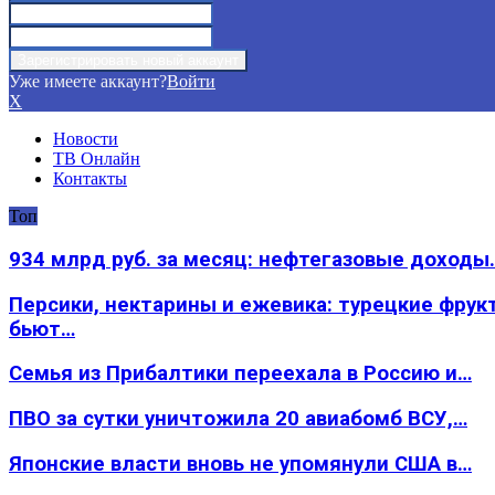
Уже имеете аккаунт?
Войти
X
Новости
ТВ Онлайн
Контакты
Топ
934 млрд руб. за месяц: нефтегазовые доходы
Персики, нектарины и ежевика: турецкие фрук
бьют…
Семья из Прибалтики переехала в Россию и…
ПВО за сутки уничтожила 20 авиабомб ВСУ,…
Японские власти вновь не упомянули США в…