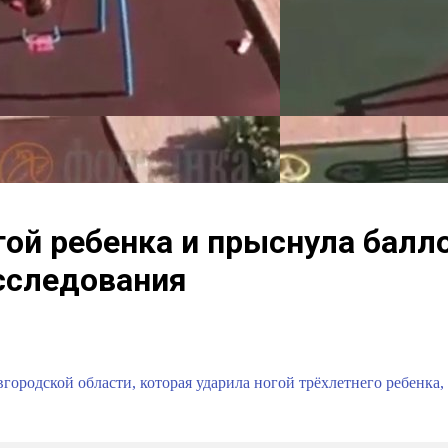
гой ребенка и прыснула балло
асследования
ородской области, которая ударила ногой трёхлетнего ребенка, 