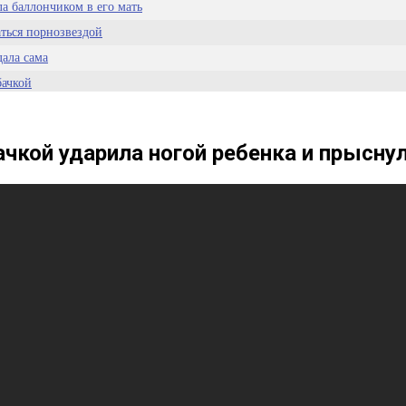
а баллончиком в его мать
аться порнозвездой
дала сама
бачкой
чкой ударила ногой ребенка и прысну