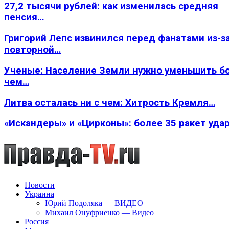
27,2 тысячи рублей: как изменилась средняя
пенсия…
Григорий Лепс извинился перед фанатами из-з
повторной…
Ученые: Население Земли нужно уменьшить б
чем…
Литва осталась ни с чем: Хитрость Кремля…
«Искандеры» и «Цирконы»: более 35 ракет уда
Новости
Украина
Юрий Подоляка — ВИДЕО
Михаил Онуфриенко — Видео
Россия