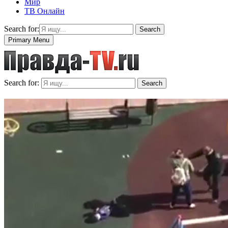
Мир
ТВ Онлайн
Search for:
Search
Primary Menu
Search for:
Search