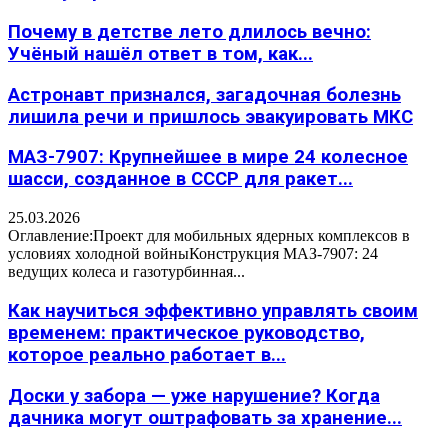
Почему в детстве лето длилось вечно:
Учёный нашёл ответ в том, как...
Астронавт признался, загадочная болезнь
лишила речи и пришлось эвакуировать МКС
МАЗ-7907: Крупнейшее в мире 24 колесное
шасси, созданное в СССР для ракет...
25.03.2026
Оглавление:Проект для мобильных ядерных комплексов в
условиях холодной войныКонструкция МАЗ-7907: 24
ведущих колеса и газотурбинная...
Как научиться эффективно управлять своим
временем: практическое руководство,
которое реально работает в...
Доски у забора — уже нарушение? Когда
дачника могут оштрафовать за хранение...