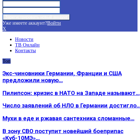
Уже имеете аккаунт?
Войти
X
Новости
ТВ Онлайн
Контакты
Топ
Экс-чиновники Германии, Франции и США
предложили новую…
Пилипсон: кризис в НАТО на Западе называют…
Число заявлений об НЛО в Германии достигло
Мухи в еде и ржавая сантехника сломанные…
В зону СВО поступит новейший боеприпас
«Куб-10МЭ»…