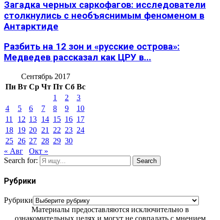
Загадка черных саркофагов: исследователи
столкнулись с необъяснимым феноменом в
Антарктиде
Разбить на 12 зон и «русские острова»:
Медведев рассказал как ЦРУ в...
Сентябрь 2017
Пн
Вт
Ср
Чт
Пт
Сб
Вс
1
2
3
4
5
6
7
8
9
10
11
12
13
14
15
16
17
18
19
20
21
22
23
24
25
26
27
28
29
30
« Авг
Окт »
Search for:
Search
Рубрики
Рубрики
Материалы предоставляются исключительно в
ознакомительных целях и могут не совпадать с мнением