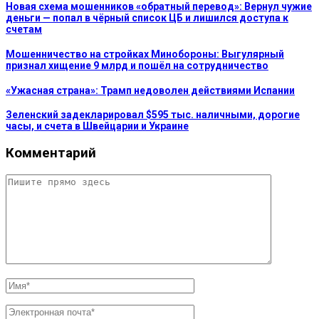
Новая схема мошенников «обратный перевод»: Вернул чужие
деньги — попал в чёрный список ЦБ и лишился доступа к
счетам
Мошенничество на стройках Минобороны: Выгулярный
признал хищение 9 млрд и пошёл на сотрудничество
«Ужасная страна»: Трамп недоволен действиями Испании
Зеленский задекларировал $595 тыс. наличными, дорогие
часы, и счета в Швейцарии и Украине
Комментарий