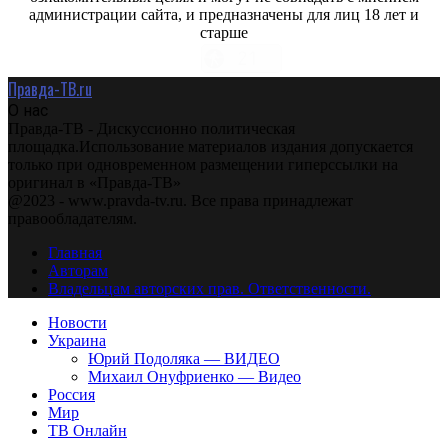
администрации сайта, и предназначены для лиц 18 лет и
старше
Правда-ТВ.ru
О нас
Правда-ТВ - Дискуссионно политическая
площадка.Использование материалов издания допускается
только при одновременном размещении гиперссылки на
оригинал в «Правда-ТВ»
@2023 - www.pravda-tv.ru. Все права принадлежат
правообладателям.
Главная
Авторам
Владельцам авторских прав. Ответственности.
Новости
Украина
Юрий Подоляка — ВИДЕО
Михаил Онуфриенко — Видео
Россия
Мир
ТВ Онлайн