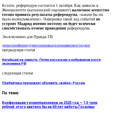
Кстати, референдум состоится 1 октября. Как заявили в
Женералитете (каталонский парламент)
налоговое агентство
готово принять результаты референдума
, «каким бы ни
было волеизъявление». Наверняка такой ход событий
не
устроит Мадрид именно поэтому он будет всячески
способствовать отмене проведения
референдума.
Эксклюзивно для Правда-ТВ
деньги
референдум
испания
каталония
яновости
дзен
предыдущая статья
Китайцам на зависть: Путин рассказал о небывалом росте
экономики РФ
следующая статья
Прибалтика призывает объявить «войну» России
По теме:
Конфискации у коррупционеров за 2025 год — 1,5 трлн
рублей: этого хватило бы на 60 лет работы Госдумы