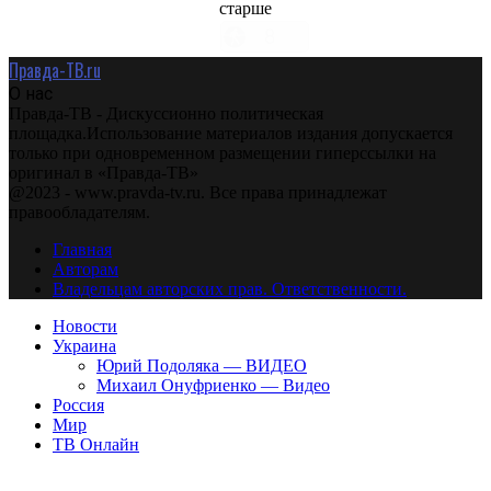
старше
Правда-ТВ.ru
О нас
Правда-ТВ - Дискуссионно политическая
площадка.Использование материалов издания допускается
только при одновременном размещении гиперссылки на
оригинал в «Правда-ТВ»
@2023 - www.pravda-tv.ru. Все права принадлежат
правообладателям.
Главная
Авторам
Владельцам авторских прав. Ответственности.
Новости
Украина
Юрий Подоляка — ВИДЕО
Михаил Онуфриенко — Видео
Россия
Мир
ТВ Онлайн