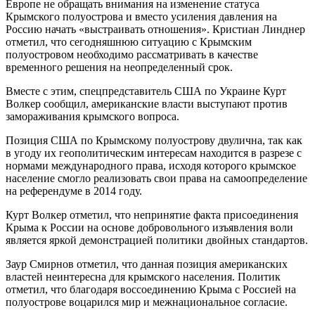
Европе не обращать внимания на изменение статуса
Крымского полуострова и вместо усиления давления на
Россию начать «выстраивать отношения». Кристиан Линднер
отметил, что сегодняшнюю ситуацию с Крымским
полуостровом необходимо рассматривать в качестве
временного решения на неопределенный срок.
Вместе с этим, спецпредставитель США по Украине Курт
Волкер сообщил, американские власти выступают против
замораживания крымского вопроса.
Позиция США по Крымскому полуострову двулична, так как
в угоду их геополитическим интересам находится в разрезе с
нормами международного права, исходя которого крымское
население смогло реализовать свои права на самоопределение
на референдуме в 2014 году.
Курт Волкер отметил, что непринятие факта присоединения
Крыма к России на основе добровольного изъявления воли
является яркой демонстрацией политики двойных стандартов.
Заур Смирнов отметил, что данная позиция американских
властей неинтересна для крымского населения. Политик
отметил, что благодаря воссоединению Крыма с Россией на
полуострове воцарился мир и межнациональное согласие.