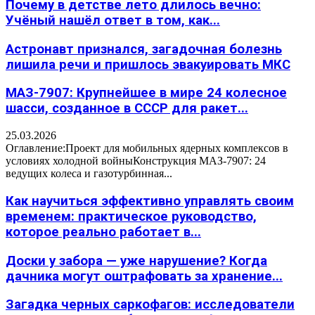
Почему в детстве лето длилось вечно:
Учёный нашёл ответ в том, как...
Астронавт признался, загадочная болезнь
лишила речи и пришлось эвакуировать МКС
МАЗ-7907: Крупнейшее в мире 24 колесное
шасси, созданное в СССР для ракет...
25.03.2026
Оглавление:Проект для мобильных ядерных комплексов в
условиях холодной войныКонструкция МАЗ-7907: 24
ведущих колеса и газотурбинная...
Как научиться эффективно управлять своим
временем: практическое руководство,
которое реально работает в...
Доски у забора — уже нарушение? Когда
дачника могут оштрафовать за хранение...
Загадка черных саркофагов: исследователи