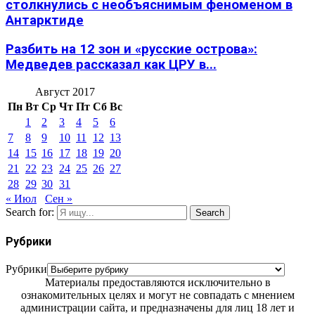
столкнулись с необъяснимым феноменом в
Антарктиде
Разбить на 12 зон и «русские острова»:
Медведев рассказал как ЦРУ в...
Август 2017
Пн
Вт
Ср
Чт
Пт
Сб
Вс
1
2
3
4
5
6
7
8
9
10
11
12
13
14
15
16
17
18
19
20
21
22
23
24
25
26
27
28
29
30
31
« Июл
Сен »
Search for:
Search
Рубрики
Рубрики
Материалы предоставляются исключительно в
ознакомительных целях и могут не совпадать с мнением
администрации сайта, и предназначены для лиц 18 лет и