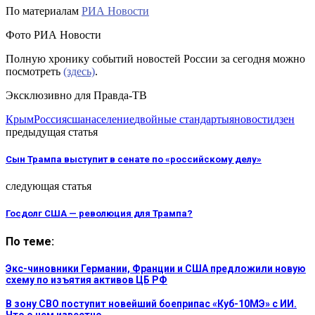
По материалам
РИА Новости
Фото РИА Новости
Полную хронику событий новостей России за сегодня можно
посмотреть
(здесь)
.
Эксклюзивно для Правда-ТВ
Крым
Россия
сша
население
двойные стандарты
яновости
дзен
предыдущая статья
Сын Трампа выступит в сенате по «российскому делу»
следующая статья
Госдолг США — революция для Трампа?
По теме:
Экс-чиновники Германии, Франции и США предложили новую
схему по изъятия активов ЦБ РФ
В зону СВО поступит новейший боеприпас «Куб-10МЭ» с ИИ.