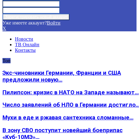
Уже имеете аккаунт?
Войти
X
Новости
ТВ Онлайн
Контакты
Топ
Экс-чиновники Германии, Франции и США
предложили новую…
Пилипсон: кризис в НАТО на Западе называют…
Число заявлений об НЛО в Германии достигло
Мухи в еде и ржавая сантехника сломанные…
В зону СВО поступит новейший боеприпас
«Куб-10МЭ»…