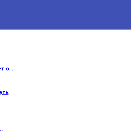
ет о…
уть
…