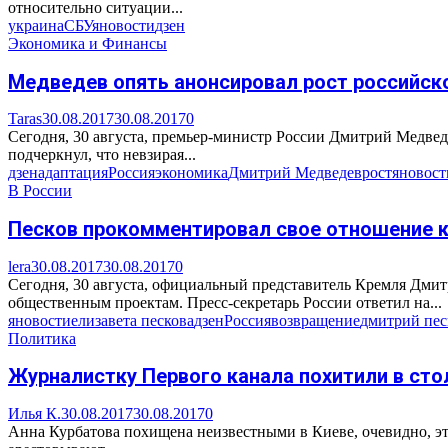
относительно ситуации...
украина
СБУ
яновости
дзен
Экономика и Финансы
Медведев опять анонсировал рост российск
Taras
30.08.2017
30.08.2017
0
Сегодня, 30 августа, премьер-министр России Дмитрий Медвед
подчеркнул, что невзирая...
дзен
адаптация
Россия
экономика
Дмитрий Медведев
рост
яновост
В России
Песков прокомментировал свое отношение 
lera
30.08.2017
30.08.2017
0
Сегодня, 30 августа, официальный представитель Кремля Дмит
общественным проектам. Пресс-секретарь России ответил на...
яновости
елизавета пескова
дзен
Россия
возвращение
дмитрий пес
Политика
Журналистку Первого канала похитили в ст
Илья К.
30.08.2017
30.08.2017
0
Анна Курбатова похищена неизвестными в Киеве, очевидно, это