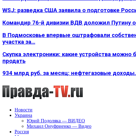
WSJ: разведка США заявила о подготовке Росс
Командир 76-й дивизии ВДВ доложил Путину 
В Подмосковье впервые оштрафовали собстве
участка за…
Скупка электроники: какие устройства можно 
продать
934 млрд руб. за месяц: нефтегазовые доходы
Новости
Украина
Юрий Подоляка — ВИДЕО
Михаил Онуфриенко — Видео
Россия