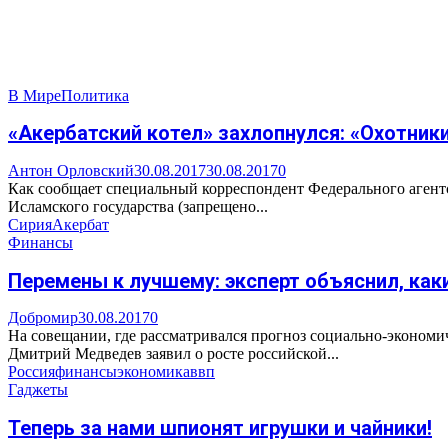
В Мире
Политика
«Акербатский котел» захлопнулся: «Охотник
Антон Орловский
30.08.2017
30.08.2017
0
Как сообщает специальный корреспондент Федерального агент
Исламского государства (запрещено...
Сирия
Акербат
Финансы
Перемены к лучшему: эксперт объяснил, как
Добромир
30.08.2017
0
На совещании, где рассматривался прогноз социально-экономи
Дмитрий Медведев заявил о росте российской...
Россия
финансы
экономика
ввп
Гаджеты
Теперь за нами шпионят игрушки и чайники!