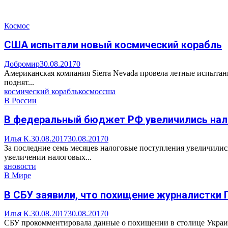
Космос
США испытали новый космический корабль
Добромир
30.08.2017
0
Американская компания Sierra Nevada провела летные испытани
поднят...
космический корабль
космос
сша
В России
В федеральный бюджет РФ увеличились нал
Илья К.
30.08.2017
30.08.2017
0
За последние семь месяцев налоговые поступления увеличилис
увеличении налоговых...
яновости
В Мире
В СБУ заявили, что похищение журналистки 
Илья К.
30.08.2017
30.08.2017
0
СБУ прокомментировала данные о похищении в столице Украин