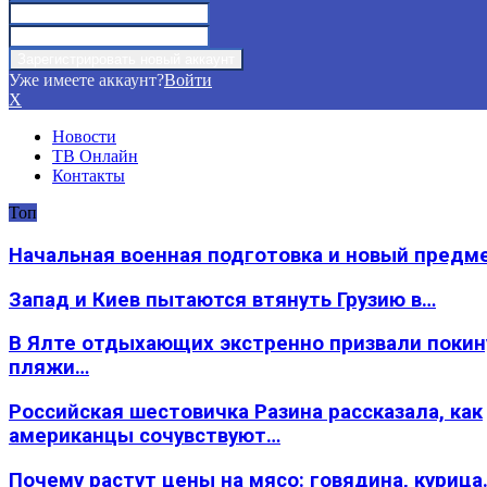
Уже имеете аккаунт?
Войти
X
Новости
ТВ Онлайн
Контакты
Топ
Начальная военная подготовка и новый предм
Запад и Киев пытаются втянуть Грузию в…
В Ялте отдыхающих экстренно призвали покин
пляжи…
Российская шестовичка Разина рассказала, как
американцы сочувствуют…
Почему растут цены на мясо: говядина, курица