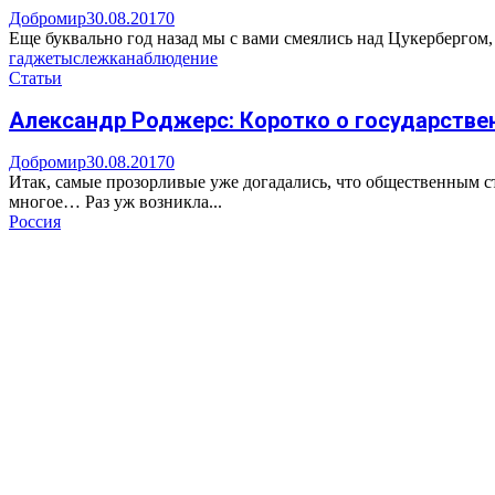
Добромир
30.08.2017
0
Еще буквально год назад мы с вами смеялись над Цукербергом,
гаджеты
слежка
наблюдение
Статьи
Александр Роджерс: Коротко о государстве
Добромир
30.08.2017
0
Итак, самые прозорливые уже догадались, что общественным с
многое… Раз уж возникла...
Россия