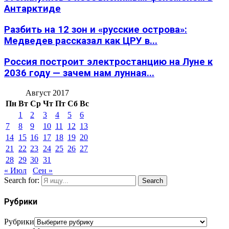
Антарктиде
Разбить на 12 зон и «русские острова»:
Медведев рассказал как ЦРУ в...
Россия построит электростанцию на Луне к
2036 году — зачем нам лунная...
Август 2017
Пн
Вт
Ср
Чт
Пт
Сб
Вс
1
2
3
4
5
6
7
8
9
10
11
12
13
14
15
16
17
18
19
20
21
22
23
24
25
26
27
28
29
30
31
« Июл
Сен »
Search for:
Search
Рубрики
Рубрики