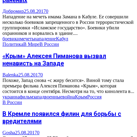
Добромир
25.08.2017
0
Нападение на мечеть имама Замана в Кабуле. Ее совершили
несколько боевиков запрещенного в России террористической
группировки «Исламское государство». Боевики убили
охранников и ворвались в здание....
боевики
мечеть
нападение
Кабул
Политика
В Мире
В России
«Крым» Алексея Пиманова вызвал
ненависть на Западе
Balenka
25.08.2017
0
Похоже, Запад снова «с жиру бесится». Виной тому стала
премьера фильма Алексея Пиманова «Крым», которая
состоится в конце сентября. Несмотря на то, что кинолента в...
украина
фильм
запад
военные
война
Крым
Россия
В России
В Кремле появился филин для борьбы с
вредителями
Gosha
25.08.2017
0