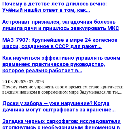
Почему в детстве лето длилось вечно:
Учёный нашёл ответ в том, как...
Астронавт признался, загадочная болезнь
лишила речи и пришлось эвакуировать МКС
МАЗ-7907: Крупнейшее в мире 24 колесное
шасси, созданное в СССР для ракет...
Как научиться эффективно управлять своим
временем: практическое руководство,
которое реально работает в...
20.03.2026
20.03.2026
Почему умение управлять своим временем стало критически
важным навыком в современном мире Задумывался ли ты,...
Доски у забора — уже нарушение? Когда
дачника могут оштрафовать за хранение...
Загадка черных саркофагов: исследователи
столкнулись с необъяснимым феноменом в