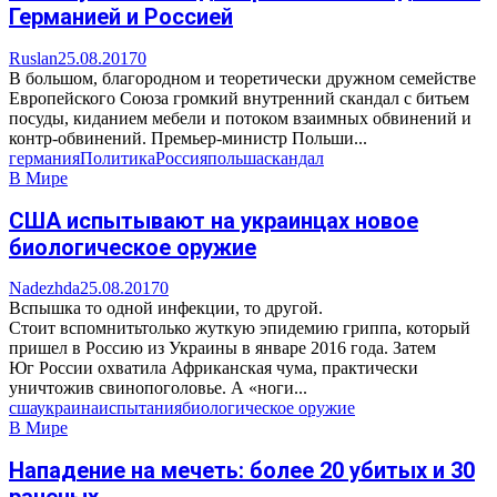
Германией и Россией
Ruslan
25.08.2017
0
В большом, благородном и теоретически дружном семействе
Европейского Союза громкий внутренний скандал с битьем
посуды, киданием мебели и потоком взаимных обвинений и
контр-обвинений. Премьер-министр Польши...
германия
Политика
Россия
польша
скандал
В Мире
США испытывают на украинцах новое
биологическое оружие
Nadezhda
25.08.2017
0
Вспышка то одной инфекции, то другой.
Стоит вспомнитьтолько жуткую эпидемию гриппа, который
пришел в Россию из Украины в январе 2016 года. Затем
Юг России охватила Африканская чума, практически
уничтожив свинопоголовье. А «ноги...
сша
украина
испытания
биологическое оружие
В Мире
Нападение на мечеть: более 20 убитых и 30
раненых