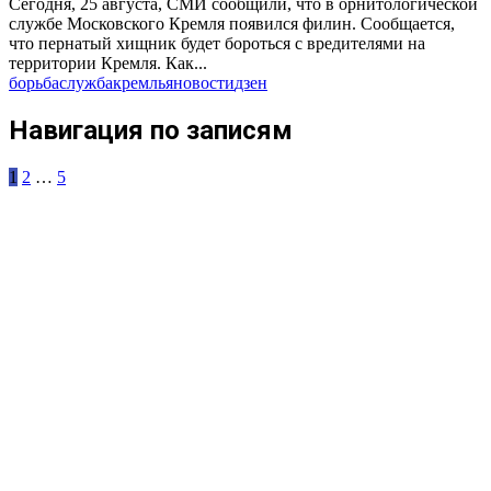
Сегодня, 25 августа, СМИ сообщили, что в орнитологической
службе Московского Кремля появился филин. Сообщается,
что пернатый хищник будет бороться с вредителями на
территории Кремля. Как...
борьба
служба
кремль
яновости
дзен
Навигация по записям
1
2
…
5