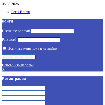
06.08.2026
Рег. / Войти
Войти
Username or email
Password
Помнить меня пока я не выйду
Вспомнить пароль?
X
Регистрация