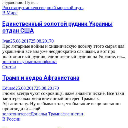
ледоколов. Путь...
Россия
груз
танкер
северный морской путь
В Мире
Единственный золотой рудник Украины
отдан США
Ivan
25.08.2017
25.08.2017
0
Про янтарные войны и хищническую добычу этого сырья для
украшений все мы уже неоднократно слышали, а вот про
золотоносный рудник, единственный рудник на Украине, на...
золото
сша
украина
конфликт
Статьи
Трамп и недра Афганистана
Eduard
25.08.2017
25.08.2017
0
Гномы всегда чуют сокровища, даже аналитические. Всё-таки
заинтересовал меня внезапный интерес Трампа к
Афганистану. Ну не бывает так, чтобы такие вещи внезапно
происходили – ещё...
золото
интерес
Дональд Трамп
афганистан
В России