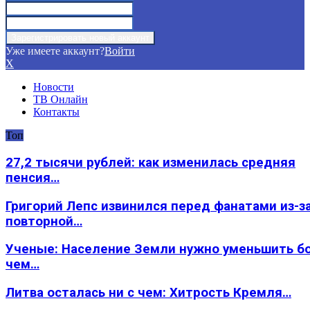
Уже имеете аккаунт?
Войти
X
Новости
ТВ Онлайн
Контакты
Топ
27,2 тысячи рублей: как изменилась средняя
пенсия…
Григорий Лепс извинился перед фанатами из-з
повторной…
Ученые: Население Земли нужно уменьшить б
чем…
Литва осталась ни с чем: Хитрость Кремля…