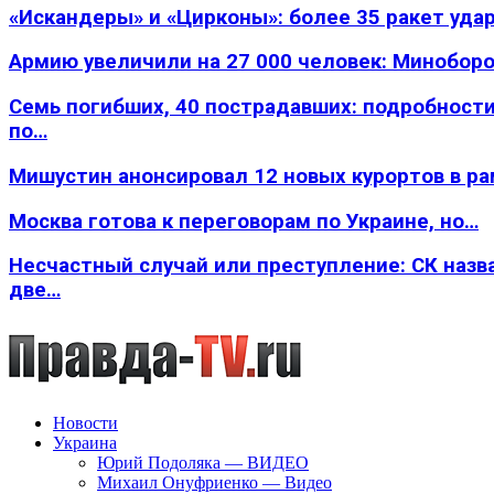
«Искандеры» и «Цирконы»: более 35 ракет уда
Армию увеличили на 27 000 человек: Минобор
Семь погибших, 40 пострадавших: подробности
по…
Мишустин анонсировал 12 новых курортов в р
Москва готова к переговорам по Украине, но…
Несчастный случай или преступление: СК назв
две…
Новости
Украина
Юрий Подоляка — ВИДЕО
Михаил Онуфриенко — Видео