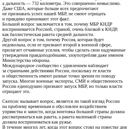
а дальность — 732 километра. Это совершенно немыслимо.
Даже США, которые больше всех предпочитают
не признавать успех нашей МБР, не смеют отрицать
и правдиво принимают этот факт.
Большой вопрос заключается в том, почему МБР КНДР
воспринимается Россией, страной, очень близкой к КНДР,
как баллистическая ракета средней дальности.
Другой вопрос в том, почему Россия, которая будет
недовольна, если ее признают второй в военной сфере,
прилагает отчаянные усилия, чтобы сделать свои надуманные
утверждения правдоподобными, злоупотребляя даже именем
Министерства обороны.
Международное сообщество с удивлением наблюдает
за странными действиями России, поскольку ее власти
и общественность имеют разные точки зрения по поводу
запуска. Многие военные эксперты, СМИ и общественность
России единодушно признают запуск МБР, но только власти
отрицают это.
Скепсис вызывает вопрос, является ли такой взгляд России
на проблему временным и обусловлен воздействием
упрямства и зависти, когда винтовка большой страны должна
рассматриваться как ракета, а ракета маленькой страны
должна восприниматься как ружье.
В течение многих лет, когда этот вопрос стоял на повестке дня