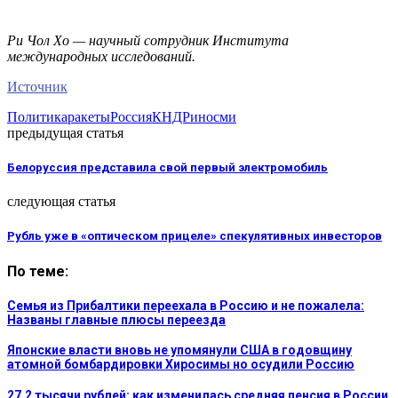
Ри Чол Хо — научный сотрудник Института
международных исследований.
Источник
Политика
ракеты
Россия
КНДР
иносми
предыдущая статья
Белоруссия представила свой первый электромобиль
следующая статья
Рубль уже в «оптическом прицеле» спекулятивных инвесторов
По теме:
Семья из Прибалтики переехала в Россию и не пожалела:
Названы главные плюсы переезда
Японские власти вновь не упомянули США в годовщину
атомной бомбардировки Хиросимы но осудили Россию
27,2 тысячи рублей: как изменилась средняя пенсия в России