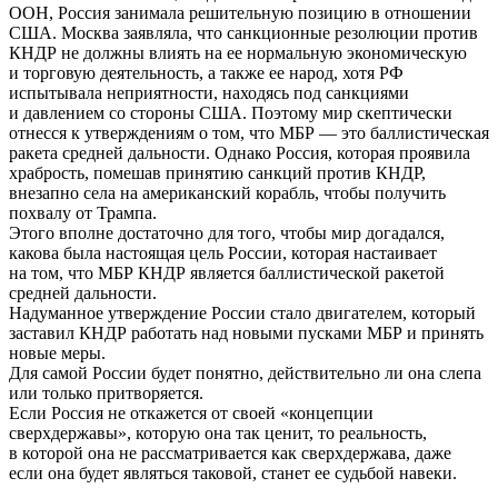
ООН, Россия занимала решительную позицию в отношении
США. Москва заявляла, что санкционные резолюции против
КНДР не должны влиять на ее нормальную экономическую
и торговую деятельность, а также ее народ, хотя РФ
испытывала неприятности, находясь под санкциями
и давлением со стороны США. Поэтому мир скептически
отнесся к утверждениям о том, что МБР — это баллистическая
ракета средней дальности. Однако Россия, которая проявила
храбрость, помешав принятию санкций против КНДР,
внезапно села на американский корабль, чтобы получить
похвалу от Трампа.
Этого вполне достаточно для того, чтобы мир догадался,
какова была настоящая цель России, которая настаивает
на том, что МБР КНДР является баллистической ракетой
средней дальности.
Надуманное утверждение России стало двигателем, который
заставил КНДР работать над новыми пусками МБР и принять
новые меры.
Для самой России будет понятно, действительно ли она слепа
или только притворяется.
Если Россия не откажется от своей «концепции
сверхдержавы», которую она так ценит, то реальность,
в которой она не рассматривается как сверхдержава, даже
если она будет являться таковой, станет ее судьбой навеки.