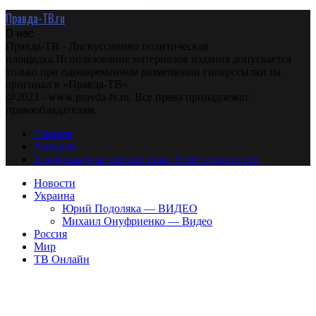
Правда-ТВ.ru
О нас
Правда-ТВ - Дискуссионно политическая
площадка.Использование материалов издания допускается
только при одновременном размещении гиперссылки на
оригинал в «Правда-ТВ»
@2023 - www.pravda-tv.ru. Все права принадлежат
правообладателям.
Главная
Авторам
Владельцам авторских прав. Ответственности.
Новости
Украина
Юрий Подоляка — ВИДЕО
Михаил Онуфриенко — Видео
Россия
Мир
ТВ Онлайн