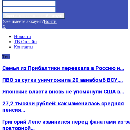
Уже имеете аккаунт?
Войти
X
Новости
ТВ Онлайн
Контакты
Топ
Семья из Прибалтики переехала в Россию и…
ПВО за сутки уничтожила 20 авиабомб ВСУ,…
Японские власти вновь не упомянули США в…
27,2 тысячи рублей: как изменилась средняя
пенсия…
Григорий Лепс извинился перед фанатами из-з
повторной…