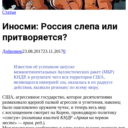
Статьи
Иносми: Россия слепа или
притворяется?
Добромир
23.08.2017
23.11.2017
0
Известия об успешном запуске
межконтинентальных баллистических ракет (МБР)
КНДР, в результате чего вся территория США,
являющихся империей зла, оказалась в их радиусе
действия, вызвали резонанс по всему миру.
США, агрессивное государство, которое десятилетиями
размахивало ядерной палкой агрессии и угнетения, наконец
было ошеломлено оружием чучхе, и теперь весь мир
с восхищением смотрит на Корею, проводящую политику
«сонгун» (
политика властей КНДР «Армия на первом
месте» — прим. ред.
).
Международное сообщество в один голос высоко оценило тот