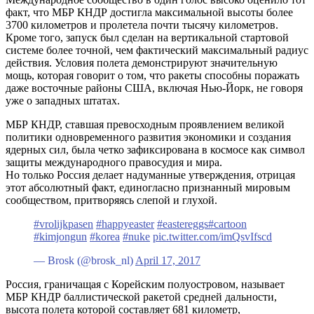
факт, что МБР КНДР достигла максимальной высоты более
3700 километров и пролетела почти тысячу километров.
Кроме того, запуск был сделан на вертикальной стартовой
системе более точной, чем фактический максимальный радиус
действия. Условия полета демонстрируют значительную
мощь, которая говорит о том, что ракеты способны поражать
даже восточные районы США, включая Нью-Йорк, не говоря
уже о западных штатах.
МБР КНДР, ставшая превосходным проявлением великой
политики одновременного развития экономики и создания
ядерных сил, была четко зафиксирована в космосе как символ
защиты международного правосудия и мира.
Но только Россия делает надуманные утверждения, отрицая
этот абсолютный факт, единогласно признанный мировым
сообществом, притворяясь слепой и глухой.
#vrolijkpasen
#happyeaster
#eastereggs
#cartoon
#kimjongun
#korea
#nuke
pic.twitter.com/imQsvIfscd
— Brosk (@brosk_nl)
April 17, 2017
Россия, граничащая с Корейским полуостровом, называет
МБР КНДР баллистической ракетой средней дальности,
высота полета которой составляет 681 километр,