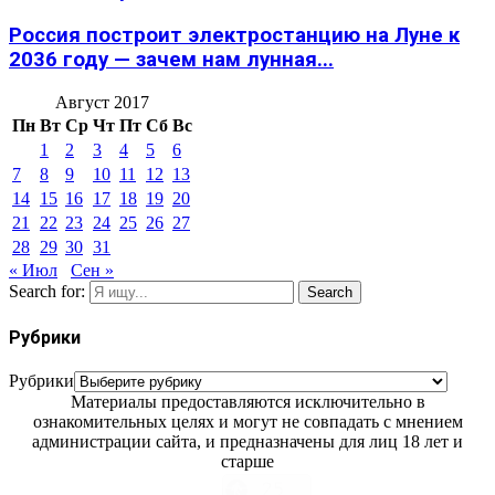
Россия построит электростанцию на Луне к
2036 году — зачем нам лунная...
Август 2017
Пн
Вт
Ср
Чт
Пт
Сб
Вс
1
2
3
4
5
6
7
8
9
10
11
12
13
14
15
16
17
18
19
20
21
22
23
24
25
26
27
28
29
30
31
« Июл
Сен »
Search for:
Search
Рубрики
Рубрики
Материалы предоставляются исключительно в
ознакомительных целях и могут не совпадать с мнением
администрации сайта, и предназначены для лиц 18 лет и
старше