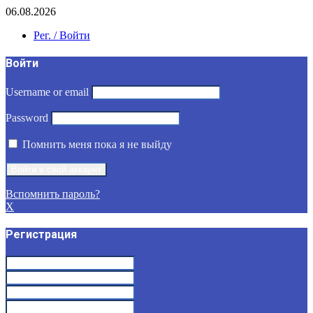
06.08.2026
Рег. / Войти
Войти
Username or email
Password
Помнить меня пока я не выйду
Вспомнить пароль?
X
Регистрация