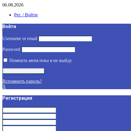
06.08.2026
Рег. / Войти
Войти
Username or email
Password
Помнить меня пока я не выйду
Вспомнить пароль?
X
Регистрация