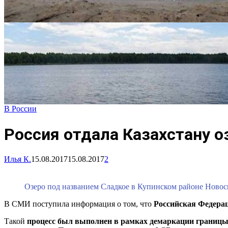
В России
Россия отдала Казахстану 
Илья К.
15.08.2017
15.08.2017
2
Озеро под названием Сладкое в Купинском районе Новос
В СМИ поступила информация о том, что
Российская Федерац
Такой
процесс был выполнен в рамках демаркации границ