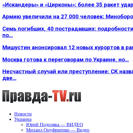
«Искандеры» и «Цирконы»: более 35 ракет уда
Армию увеличили на 27 000 человек: Минобор
Семь погибших, 40 пострадавших: подробности
по…
Мишустин анонсировал 12 новых курортов в р
Москва готова к переговорам по Украине, но…
Несчастный случай или преступление: СК назв
две…
Новости
Украина
Юрий Подоляка — ВИДЕО
Михаил Онуфриенко — Видео