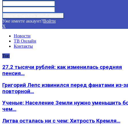
Уже имеете аккаунт?
Войти
X
Новости
ТВ Онлайн
Контакты
Топ
27,2 тысячи рублей: как изменилась средняя
пенсия…
Григорий Лепс извинился перед фанатами из-з
повторной…
Ученые: Население Земли нужно уменьшить б
чем…
Литва осталась ни с чем: Хитрость Кремля…