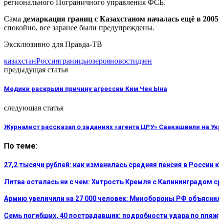
регионального Пограничного управления ФСБ.
Сама
демаркация границ с Казахстаном началась ещё в 2005
спокойно, все заранее были предупреждены.
Эксклюзивно для Правда-ТВ
казахстан
Россия
границы
озеро
яновости
дзен
предыдущая статья
Медики раскрыли причину агрессии Ким Чен Ына
следующая статья
Журналист рассказал о заданиях «агента ЦРУ» Саакашвили на У
По теме:
27,2 тысячи рублей: как изменилась средняя пенсия в России 
Литва осталась ни с чем: Хитрость Кремля с Калининградом 
Армию увеличили на 27 000 человек: Минобороны РФ объясни
Семь погибших, 40 пострадавших: подробности удара по пляж