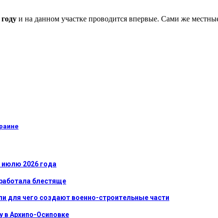
 году
и на данном участке проводится впервые. Сами же местные
краине
к июлю 2026 года
сработала блестяще
ли для чего создают военно-строительные части
у в Архипо-Осиповке