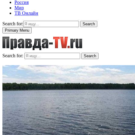
Россия
Мир
ТВ Онлайн
Search for:
Search
Primary Menu
Search for:
Search