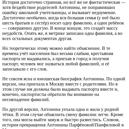
История достаточно странная, но всё же не фантастическая —
хотя бездействие родителей Антонины, не поправивших
ошибку школьной учительницы, и вызывает недоумение.
Достаточно необычно, когда вся большая семья (у неё было
шесть братьев и сестёр) носит одну фамилию, а один ребёнок
— совершенно другую. В конце концов, это создаёт массу
неудобств. Опять же, в метрике записана одна фамилия, а во
всех остальных документах другая.
Но теоретически этому можно найти объяснение. В те
времена учёт населения был весьма слабым, крестьянам
паспорта не выдавались, а приехав в город и получив
паспорт, человек мог назваться любой фамилией, и её
записывали с его слов.
Не совсем ясна и юношеская биография Антонины. По одной
версии, она приехала в Москву вместе с родителями. Но в
этом случае им должны были выдавать паспорта вместе и,
конечно, паспортисты обратили бы внимание на
несовпадение фамилий.
По другой версии, Антонина уехала одна и жила у родной
тётки. В этом случае объяснить смену фамилии легче. Кроме
того, она могла выйти замуж и быстро развестись. Словом,
история превращения Антонины Парфёновой\Панфиловой в