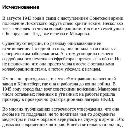
Исчезновение
В августе 1943 года в связи с наступлением Советской армии
положение Локотского округа стало критическим. Несколько
тысяч человек из числа коллаборационистов и их семей ушли
в Белоруссию. Тогда же исчезла и Макарова.
Существуют версии, по-разному описывающие её
исчезновение. По одной из них, она попала в госпиталь с
венерическим заболеванием. А затем уговорила некоего
сердобольного немецкого ефрейтора спрятать её в обозе. Но
не исключено, что она просто ушла вместе с остальными
коллаборационистами, а потом убежала к немцам.
Им она не пригодилась, так что её отправили на военный
завод в Кёнигсберг, где она и работала до конца войны. В
1945 году город был взят советскими войсками. Макарова в
числе остальных пленных и угнанных на работы прошла
проверку в проверочно-фильтрационных лагерях НКВД.
Во многих публикациях встречаются утверждения, что она
якобы не то подделала, не то похитила чьи-то документы
медсестры и таким образом вернулась на службу в армии. Это
домыслы современных авторов. В действительности она под