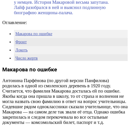
у немцев. История Макаровой весьма запутана.
Лайф разобрался в ней и выяснил подлинную
биографию женщины-палача.
Оглавление:
Макарова по ошибке
Фронт
Локоть
Число жертв
Исчезновение
Макарова по ошибке
Поиски
Антонина Парфёнова (по другой версии Панфилова)
Суд
родилась в одной из смоленских деревень в 1920 году.
Считается, что фамилия Макарова досталась ей по ошибке.
Якобы когда она пришла в школу, то от страха и волнения не
могла назвать свою фамилию в ответ на вопрос учительницы.
Сидевшие рядом одноклассники сказали учительнице, что она
Макарова — на самом деле так звали её отца. Однако ошибка
закрепилась и следом перекочевала во все остальные
документы — комсомольский билет, паспорт и т.д.