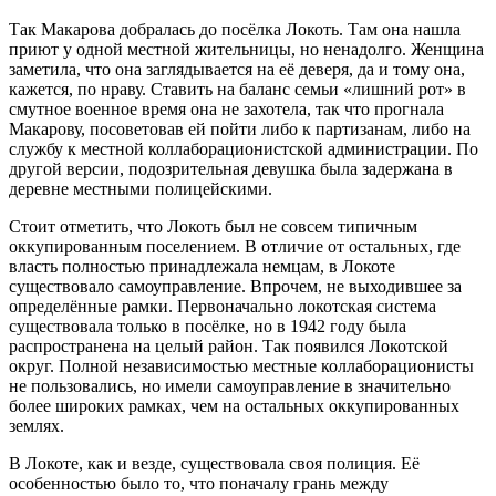
Так Макарова добралась до посёлка Локоть. Там она нашла
приют у одной местной жительницы, но ненадолго. Женщина
заметила, что она заглядывается на её деверя, да и тому она,
кажется, по нраву. Ставить на баланс семьи «лишний рот» в
смутное военное время она не захотела, так что прогнала
Макарову, посоветовав ей пойти либо к партизанам, либо на
службу к местной коллаборационистской администрации. По
другой версии, подозрительная девушка была задержана в
деревне местными полицейскими.
Стоит отметить, что Локоть был не совсем типичным
оккупированным поселением. В отличие от остальных, где
власть полностью принадлежала немцам, в Локоте
существовало самоуправление. Впрочем, не выходившее за
определённые рамки. Первоначально локотская система
существовала только в посёлке, но в 1942 году была
распространена на целый район. Так появился Локотской
округ. Полной независимостью местные коллаборационисты
не пользовались, но имели самоуправление в значительно
более широких рамках, чем на остальных оккупированных
землях.
В Локоте, как и везде, существовала своя полиция. Её
особенностью было то, что поначалу грань между