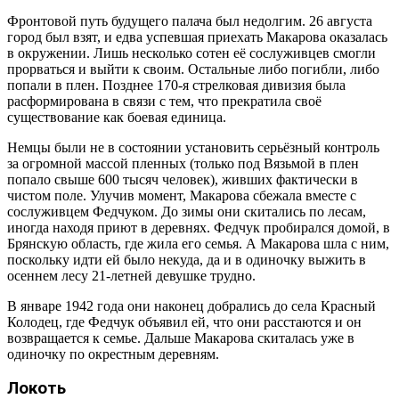
Фронтовой путь будущего палача был недолгим. 26 августа
город был взят, и едва успевшая приехать Макарова оказалась
в окружении. Лишь несколько сотен её сослуживцев смогли
прорваться и выйти к своим. Остальные либо погибли, либо
попали в плен. Позднее 170-я стрелковая дивизия была
расформирована в связи с тем, что прекратила своё
существование как боевая единица.
Немцы были не в состоянии установить серьёзный контроль
за огромной массой пленных (только под Вязьмой в плен
попало свыше 600 тысяч человек), живших фактически в
чистом поле. Улучив момент, Макарова сбежала вместе с
сослуживцем Федчуком. До зимы они скитались по лесам,
иногда находя приют в деревнях. Федчук пробирался домой, в
Брянскую область, где жила его семья. А Макарова шла с ним,
поскольку идти ей было некуда, да и в одиночку выжить в
осеннем лесу 21-летней девушке трудно.
В январе 1942 года они наконец добрались до села Красный
Колодец, где Федчук объявил ей, что они расстаются и он
возвращается к семье. Дальше Макарова скиталась уже в
одиночку по окрестным деревням.
Локоть