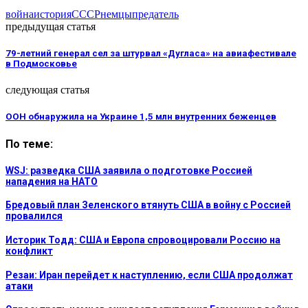
война
история
СССР
немцы
предатель
предыдущая статья
79-летний генерал сел за штурвал «Дугласа» на авиафестивале
в Подмосковье
следующая статья
ООН обнаружила на Украине 1,5 млн внутренних беженцев
По теме:
WSJ: разведка США заявила о подготовке Россией
нападения на НАТО
Бредовый план Зеленского втянуть США в войну с Россией
провалился
Историк Тодд: США и Европа спровоцировали Россию на
конфликт
Резаи: Иран перейдет к наступлению, если США продолжат
атаки