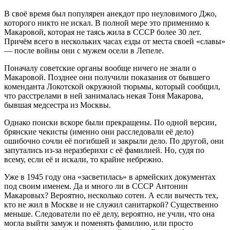
В своё время был популярен анекдот про неуловимого Джо,
которого никто не искал. В полной мере это применимо к
Макаровой, которая не таясь жила в СССР более 30 лет.
Причём всего в нескольких часах езды от места своей «славы»
— после войны они с мужем осели в Лепеле.
Поначалу советские органы вообще ничего не знали о
Макаровой. Позднее они получили показания от бывшего
коменданта Локотской окружной тюрьмы, который сообщил,
что расстрелами в ней занималась некая Тоня Макарова,
бывшая медсестра из Москвы.
Однако поиски вскоре были прекращены. По одной версии,
брянские чекисты (именно они расследовали её дело)
ошибочно сочли её погибшей и закрыли дело. По другой, они
запутались из-за неразберихи с её фамилией. Но, судя по
всему, если её и искали, то крайне небрежно.
Уже в 1945 году она «засветилась» в армейских документах
под своим именем. Да и много ли в СССР Антонин
Макаровых? Вероятно, несколько сотен. А если вычесть тех,
кто не жил в Москве и не служил санитаркой? Существенно
меньше. Следователи по её делу, вероятно, не учли, что она
могла выйти замуж и поменять фамилию, или просто