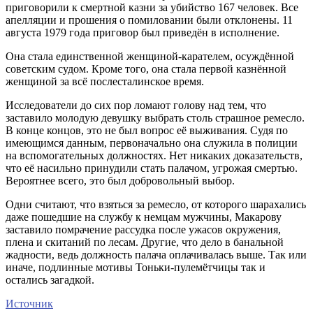
приговорили к смертной казни за убийство 167 человек. Все
апелляции и прошения о помиловании были отклонены. 11
августа 1979 года приговор был приведён в исполнение.
Она стала единственной женщиной-карателем, осуждённой
советским судом. Кроме того, она стала первой казнённой
женщиной за всё послесталинское время.
Исследователи до сих пор ломают голову над тем, что
заставило молодую девушку выбрать столь страшное ремесло.
В конце концов, это не был вопрос её выживания. Судя по
имеющимся данным, первоначально она служила в полиции
на вспомогательных должностях. Нет никаких доказательств,
что её насильно принудили стать палачом, угрожая смертью.
Вероятнее всего, это был добровольный выбор.
Одни считают, что взяться за ремесло, от которого шарахались
даже пошедшие на службу к немцам мужчины, Макарову
заставило помрачение рассудка после ужасов окружения,
плена и скитаний по лесам. Другие, что дело в банальной
жадности, ведь должность палача оплачивалась выше. Так или
иначе, подлинные мотивы Тоньки-пулемётчицы так и
остались загадкой.
Источник