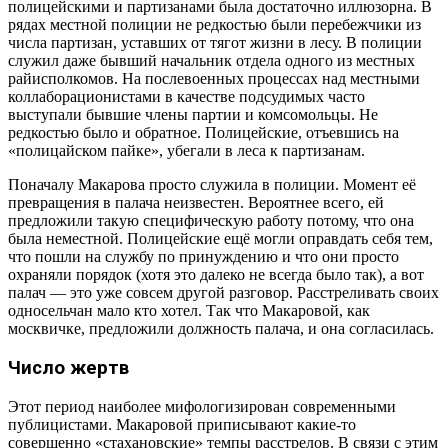
полицейскими и партизанами была достаточно иллюзорна. В
рядах местной полиции не редкостью были перебежчики из
числа партизан, уставших от тягот жизни в лесу. В полиции
служил даже бывший начальник отдела одного из местных
райисполкомов. На послевоенных процессах над местными
коллаборационистами в качестве подсудимых часто
выступали бывшие члены партии и комсомольцы. Не
редкостью было и обратное. Полицейские, отъевшись на
«полицайском пайке», убегали в леса к партизанам.
Поначалу Макарова просто служила в полиции. Момент её
превращения в палача неизвестен. Вероятнее всего, ей
предложили такую специфическую работу потому, что она
была неместной. Полицейские ещё могли оправдать себя тем,
что пошли на службу по принуждению и что они просто
охраняли порядок (хотя это далеко не всегда было так), а вот
палач — это уже совсем другой разговор. Расстреливать своих
односельчан мало кто хотел. Так что Макаровой, как
москвичке, предложили должность палача, и она согласилась.
Число жертв
Этот период наиболее мифологизирован современными
публицистами. Макаровой приписывают какие-то
совершенно «стахановские» темпы расстрелов. В связи с этим