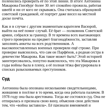
поленились проверить её по этой линии. В итоге Антонина
Макарова-Гинзбург более 30 лет спокойно прожила, работая
швеёй и ни от кого не скрываясь. Она считалась образцовой
советской гражданкой, её портрет даже висел на местной
доске почёта.
Как и в случае с другим знаменитым карателем Васюрой,
выйти на неё помог случай. Её брат — полковник Советской
армии, собрался за границу. В те времена всех выезжающих
строго проверяли на предмет благонадёжности, заставляя
заполнять анкеты на всех родственников. А
высокопоставленных военных проверяли ещё строже. При
проверке выяснилось, что сам он Парфёнов, а родная сестра в
девичестве Макарова. Как такое может быть? Этой историей
заинтересовались, попутно выяснилось, что эта Макарова в
годы войны была в плену, а её полная тёзка фигурировала в
списках разыскиваемых преступников.
Суд
Антонина была опознана несколькими свидетельницами,
жившими в посёлке в то время, когда она работала палачом. В
1978 году она была арестована. Тогда же состоялся суд. Она не
отпиралась и признала свою вину, объяснив свои действия
тем, что «война заставила». Её признали вменяемой и