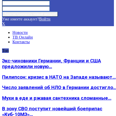
Уже имеете аккаунт?
Войти
X
Новости
ТВ Онлайн
Контакты
Топ
Экс-чиновники Германии, Франции и США
предложили новую…
Пилипсон: кризис в НАТО на Западе называют…
Число заявлений об НЛО в Германии достигло
Мухи в еде и ржавая сантехника сломанные…
В зону СВО поступит новейший боеприпас
«Куб-10МЭ»…