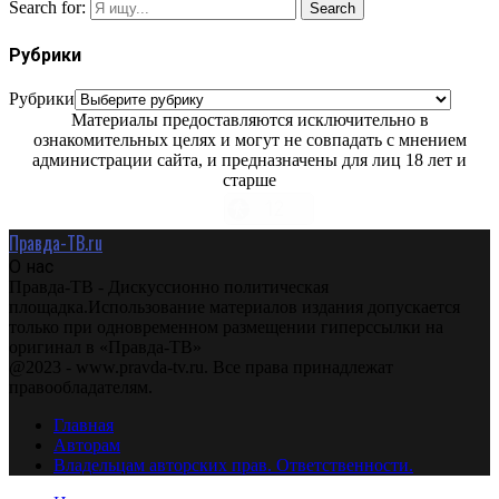
Search for:
Search
Рубрики
Рубрики
Материалы предоставляются исключительно в
ознакомительных целях и могут не совпадать с мнением
администрации сайта, и предназначены для лиц 18 лет и
старше
Правда-ТВ.ru
О нас
Правда-ТВ - Дискуссионно политическая
площадка.Использование материалов издания допускается
только при одновременном размещении гиперссылки на
оригинал в «Правда-ТВ»
@2023 - www.pravda-tv.ru. Все права принадлежат
правообладателям.
Главная
Авторам
Владельцам авторских прав. Ответственности.