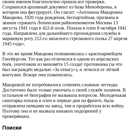
своим именем благополучно прошла все проверки.
Сохранился архивный документ из базы Минобороны, в
котором она фигурирует. Он гласит: «Антонина Макаровна
Макарова, 1920 года рождения, беспартийная, призвана в
звании сержанта Ленинским райвоенкоматом Москвы 13
августа 1941 года в 422-й полк. Попала в плен 8 октября 1941
года. Направлена для дальнейшего прохождения службы в
маршевую роту 212-го запасного стрелкового полка 27 апреля
1945 года».
В это же время Макарова познакомилась с красноармейцем
Гинзбургом. Тот как раз отличился в одном из апрельских
боёв, уничтожив из миномёта 15 солдат противника (за что
был награждён медалью «За отвагу»), и лечился от лёгкой
контузии. Вскоре они поженились.
Макаровой не потребовалось сочинять сложные легенды.
Достаточно было только умолчать о своей службе палачом. В
остальном её биография не вызывала вопросов. Молоденькая
санитарка попала в плен в первые дни на фронте, была
отправлена немцами на завод, там и проработала всю войну.
Поэтому она и не вызвала никаких подозрений у
проверявших.
Поиски