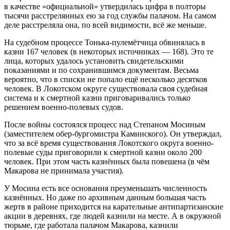
в качестве «официальной» утвердилась цифра в полторы
тысячи расстрелянных ею за год службы палачом. На самом
деле расстреляла она, по всей видимости, всё же меньше.
На судебном процессе Тонька-пулемётчица обвинялась в
казни 167 человек (в некоторых источниках — 168). Это те
лица, которых удалось установить свидетельскими
показаниями и по сохранившимся документам. Весьма
вероятно, что в списки не попало ещё несколько десятков
человек. В Локотском округе существовала своя судебная
система и к смертной казни приговаривались только
решением военно-полевых судов.
После войны состоялся процесс над Степаном Мосиным
(заместителем обер-бургомистра Каминского). Он утверждал,
что за всё время существования Локотского округа военно-
полевые суды приговорили к смертной казни около 200
человек. При этом часть казнённых была повешена (в чём
Макарова не принимала участия).
У Мосина есть все основания преуменьшать численность
казнённых. Но даже по архивным данным большая часть
жертв в районе приходится на карательные антипартизанские
акции в деревнях, где людей казнили на месте. А в окружной
тюрьме, где работала палачом Макарова, казнили