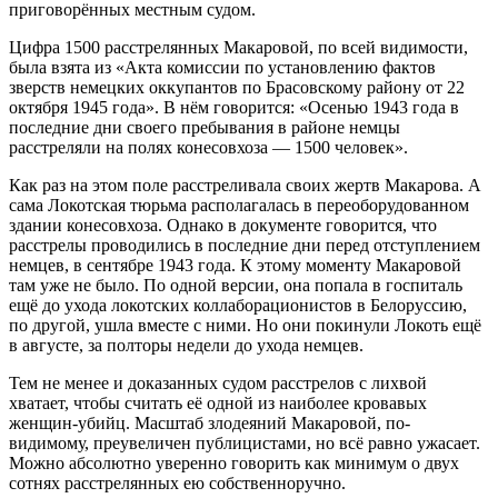
приговорённых местным судом.
Цифра 1500 расстрелянных Макаровой, по всей видимости,
была взята из «Акта комиссии по установлению фактов
зверств немецких оккупантов по Брасовскому району от 22
октября 1945 года». В нём говорится: «Осенью 1943 года в
последние дни своего пребывания в районе немцы
расстреляли на полях конесовхоза — 1500 человек».
Как раз на этом поле расстреливала своих жертв Макарова. А
сама Локотская тюрьма располагалась в переоборудованном
здании конесовхоза. Однако в документе говорится, что
расстрелы проводились в последние дни перед отступлением
немцев, в сентябре 1943 года. К этому моменту Макаровой
там уже не было. По одной версии, она попала в госпиталь
ещё до ухода локотских коллаборационистов в Белоруссию,
по другой, ушла вместе с ними. Но они покинули Локоть ещё
в августе, за полторы недели до ухода немцев.
Тем не менее и доказанных судом расстрелов с лихвой
хватает, чтобы считать её одной из наиболее кровавых
женщин-убийц. Масштаб злодеяний Макаровой, по-
видимому, преувеличен публицистами, но всё равно ужасает.
Можно абсолютно уверенно говорить как минимум о двух
сотнях расстрелянных ею собственноручно.