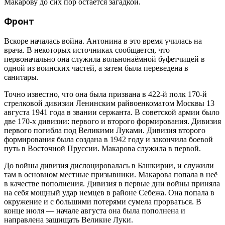
Макарову до сих пор остаётся загадкой.
Фронт
Вскоре началась война. Антонина в это время училась на
врача. В некоторых источниках сообщается, что
первоначально она служила вольнонаёмной буфетчицей в
одной из воинских частей, а затем была переведена в
санитары.
Точно известно, что она была призвана в 422-й полк 170-й
стрелковой дивизии Ленинским райвоенкоматом Москвы 13
августа 1941 года в звании сержанта. В советской армии было
две 170-х дивизии: первого и второго формирования. Дивизия
первого погибла под Великими Луками. Дивизия второго
формирования была создана в 1942 году и закончила боевой
путь в Восточной Пруссии. Макарова служила в первой.
До войны дивизия дислоцировалась в Башкирии, и служили
там в основном местные призывники. Макарова попала в неё
в качестве пополнения. Дивизия в первые дни войны приняла
на себя мощный удар немцев в районе Себежа. Она попала в
окружение и с большими потерями сумела прорваться. В
конце июля — начале августа она была пополнена и
направлена защищать Великие Луки.