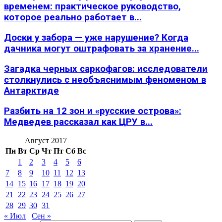
временем: практическое руководство,
которое реально работает в...
Доски у забора — уже нарушение? Когда
дачника могут оштрафовать за хранение...
Загадка черных саркофагов: исследователи
столкнулись с необъяснимым феноменом в
Антарктиде
Разбить на 12 зон и «русские острова»:
Медведев рассказал как ЦРУ в...
Август 2017
Пн
Вт
Ср
Чт
Пт
Сб
Вс
1
2
3
4
5
6
7
8
9
10
11
12
13
14
15
16
17
18
19
20
21
22
23
24
25
26
27
28
29
30
31
« Июл
Сен »