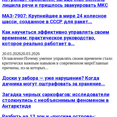
лишила речи и пришлось эвакуировать МКС
МАЗ-7907: Крупнейшее в мире 24 колесное
шасси, созданное в СССР для ракет...
Как научиться эффективно управлять своим
временем: практическое руководство,
которое реально работает в...
20.03.2026
20.03.2026
Оглавление:Почему умение управлять своим временем стало
критически важным навыком в современном миреГлавные
причины, из-за которых...
Доски у забора — уже нарушение? Когда
дачника могут оштрафовать за хранение...
Загадка черных саркофагов: исследователи
столкнулись с необъяснимым феноменом в
Антарктиде
Разбить на 12 зон и «русские острова»: