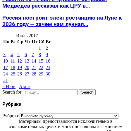
Медведев рассказал как ЦРУ в...
Россия построит электростанцию на Луне к
2036 году — зачем нам лунная...
Июль 2017
Пн
Вт
Ср
Чт
Пт
Сб
Вс
1
2
3
4
5
6
7
8
9
10
11
12
13
14
15
16
17
18
19
20
21
22
23
24
25
26
27
28
29
30
31
« Июн
Авг »
Search for:
Search
Рубрики
Рубрики
Материалы предоставляются исключительно в
ознакомительных целях и могут не совпадать с мнением