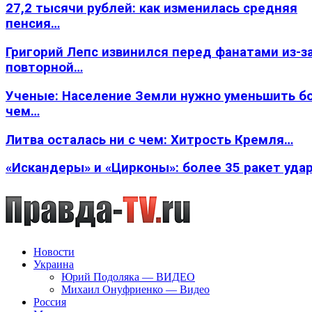
27,2 тысячи рублей: как изменилась средняя
пенсия…
Григорий Лепс извинился перед фанатами из-з
повторной…
Ученые: Население Земли нужно уменьшить б
чем…
Литва осталась ни с чем: Хитрость Кремля…
«Искандеры» и «Цирконы»: более 35 ракет уда
Новости
Украина
Юрий Подоляка — ВИДЕО
Михаил Онуфриенко — Видео
Россия