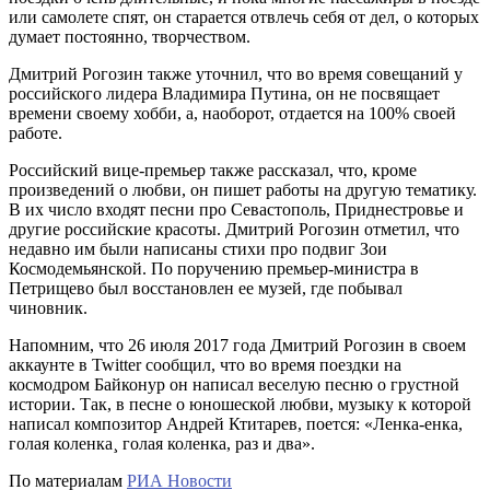
или самолете спят, он старается отвлечь себя от дел, о которых
думает постоянно, творчеством.
Дмитрий Рогозин также уточнил, что во время совещаний у
российского лидера Владимира Путина, он не посвящает
времени своему хобби, а, наоборот, отдается на 100% своей
работе.
Российский вице-премьер также рассказал, что, кроме
произведений о любви, он пишет работы на другую тематику.
В их число входят песни про Севастополь, Приднестровье и
другие российские красоты. Дмитрий Рогозин отметил, что
недавно им были написаны стихи про подвиг Зои
Космодемьянской. По поручению премьер-министра в
Петрищево был восстановлен ее музей, где побывал
чиновник.
Напомним, что 26 июля 2017 года Дмитрий Рогозин в своем
аккаунте в Twitter сообщил, что во время поездки на
космодром Байконур он написал веселую песню о грустной
истории. Так, в песне о юношеской любви, музыку к которой
написал композитор Андрей Ктитарев, поется: «Ленка-енка,
голая коленка¸ голая коленка, раз и два».
По материалам
РИА Новости