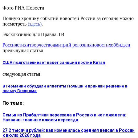
Фото РИА Новости
Полную хронику событий новостей России за сегодня можно
посмотреть
(здесь)
.
Эксклюзивно для Правда-ТВ
Россия
стихи
творчество
дмитрий рогозин
яновости
хобби
дзен
предыдущая статья
США подготавливает пакет санкций против Китая
следующая статья
В Германии обуздали аппетиты Польши и приняли решение в
пользу Газпрома
По теме:
Семья из Прибалтики переехала в Россию и не пожалела:
Названы главные плюсы переезда
27,2 тысячи рублей: как изменилась средняя пенсия в России
к июлю 2026 года