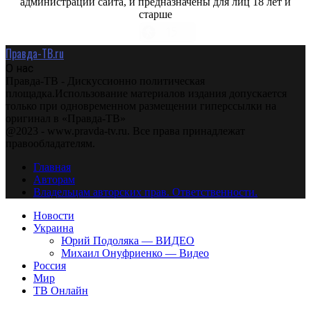
администрации сайта, и предназначены для лиц 18 лет и
старше
Правда-ТВ.ru
О нас
Правда-ТВ - Дискуссионно политическая
площадка.Использование материалов издания допускается
только при одновременном размещении гиперссылки на
оригинал в «Правда-ТВ»
@2023 - www.pravda-tv.ru. Все права принадлежат
правообладателям.
Главная
Авторам
Владельцам авторских прав. Ответственности.
Новости
Украина
Юрий Подоляка — ВИДЕО
Михаил Онуфриенко — Видео
Россия
Мир
ТВ Онлайн