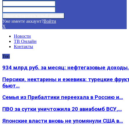
Уже имеете аккаунт?
Войти
X
Новости
ТВ Онлайн
Контакты
Топ
934 млрд руб. за месяц: нефтегазовые доходы
Персики, нектарины и ежевика: турецкие фрук
бьют…
Семья из Прибалтики переехала в Россию и…
ПВО за сутки уничтожила 20 авиабомб ВСУ,…
Японские власти вновь не упомянули США в…