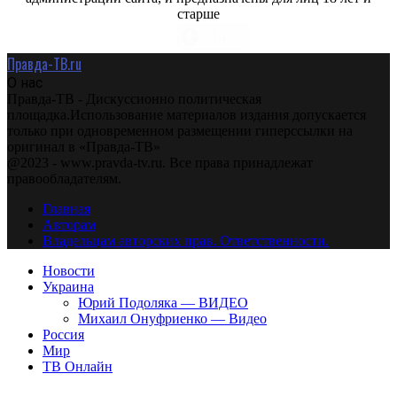
старше
Правда-ТВ.ru
О нас
Правда-ТВ - Дискуссионно политическая
площадка.Использование материалов издания допускается
только при одновременном размещении гиперссылки на
оригинал в «Правда-ТВ»
@2023 - www.pravda-tv.ru. Все права принадлежат
правообладателям.
Главная
Авторам
Владельцам авторских прав. Ответственности.
Новости
Украина
Юрий Подоляка — ВИДЕО
Михаил Онуфриенко — Видео
Россия
Мир
ТВ Онлайн