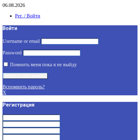
06.08.2026
Рег. / Войти
Войти
Username or email
Password
Помнить меня пока я не выйду
Вспомнить пароль?
X
Регистрация