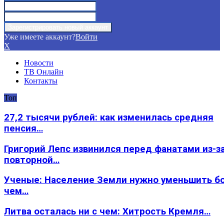
Уже имеете аккаунт?
Войти
X
Новости
ТВ Онлайн
Контакты
Топ
27,2 тысячи рублей: как изменилась средняя
пенсия…
Григорий Лепс извинился перед фанатами из-з
повторной…
Ученые: Население Земли нужно уменьшить б
чем…
Литва осталась ни с чем: Хитрость Кремля…