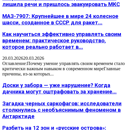
лишила речи и пришлось эвакуировать МКС
МАЗ-7907: Крупнейшее в мире 24 колесное
шасси, созданное в СССР для ракет...
Как научиться эффективно управлять своим
временем: практическое руководство,
которое реально работает в...
20.03.2026
20.03.2026
Оглавление:Почему умение управлять своим временем стало
критически важным навыком в современном миреГлавные
причины, из-за которых...
Доски у забора — уже нарушение? Когда
дачника могут оштрафовать за хранение...
Загадка черных саркофагов: исследователи
столкнулись с необъяснимым феноменом в
Антарктиде
Разбить на 12 зон и «русские острова»: