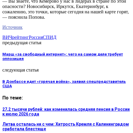
— Вы знаете, что Кемерово у нас в лидерах в стране по этой
опасности? Новосибирск, Иркутск, Екатеринбург, к
сожалению, это точки, которые сегодня на нашей карте горят,
— пояснила Попова.
Источник
ВИЧ
рейтинг
Россия
СПИД
предыдущая статья
Марш «за свободный интернет»: чего на самом деле требует
оппозиция
следующая статья
В Донбассе идет «горячая война», заявил спецпредставитель
США
По теме:
27,2 тысячи рублей: как изменилась средняя пенсия в России
к июлю 2026 года
Литва осталась ни с чем: Хитрость Кремля с Калининградом
сработала блестяще