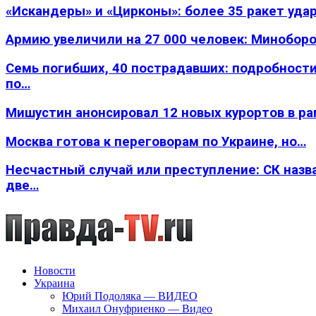
«Искандеры» и «Цирконы»: более 35 ракет уда
Армию увеличили на 27 000 человек: Минобор
Семь погибших, 40 пострадавших: подробности
по…
Мишустин анонсировал 12 новых курортов в р
Москва готова к переговорам по Украине, но…
Несчастный случай или преступление: СК назв
две…
Новости
Украина
Юрий Подоляка — ВИДЕО
Михаил Онуфриенко — Видео