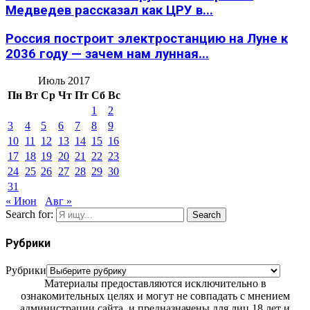
Медведев рассказал как ЦРУ в...
Россия построит электростанцию на Луне к
2036 году — зачем нам лунная...
Июль 2017
Пн
Вт
Ср
Чт
Пт
Сб
Вс
1
2
3
4
5
6
7
8
9
10
11
12
13
14
15
16
17
18
19
20
21
22
23
24
25
26
27
28
29
30
31
« Июн
Авг »
Search for:
Search
Рубрики
Рубрики
Материалы предоставляются исключительно в
ознакомительных целях и могут не совпадать с мнением
администрации сайта, и предназначены для лиц 18 лет и