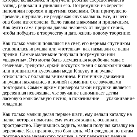
взгляд, радовали и удивляли его. Погремушки из бересты
наполняли горохом и другими семенами. Они приглушено
гремели, шуршали, не раздражая слух малыша. Все, из чего
она была изготовлена, было таким знакомым и привычным.
Как будто сама природа давала человеку от щедрот своих,
чтобы побудить к творчеству и дать жизнь новому творению.
Как только малыш появлялся на свет, его верным спутником
становилась игрушка или «потешка», как называли ее наши
предки. Самые маленькие получали погремушки или
«шаркуны». Это могла быть засушенная коробочка мака с
семенами, трещотка, яркий лоскуток ткани с колокольчиками
или пришитыми кусочками меди.К звуку в игрушке
относились с большим вниманием. Ритмичные движения
игрушки находились в полной гармонии с ее звуковыми
повторами. Самым ярким примером такой игрушки является
деревянная неваляшка, чье звучание напоминает детям
ласковую колыбельную песню, а покачивание — убаюкивание
младенца.
Как только малыш делал первые шаги, ему делали каталку на
палке, которая помогала ему учиться ходить, осваивать
пространство. Научившись ходить, малыш получал каталку на
веревочке. Как правило, это был конь. «Он следовал по пятам
покорно воле маленького хозяина, а тот переживал первые