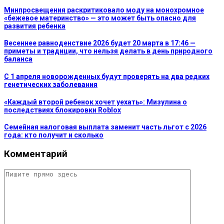
Минпросвещения раскритиковало моду на монохромное
«бежевое материнство» — это может быть опасно для
развития ребенка
Весеннее равноденствие 2026 будет 20 марта в 17:46 —
приметы и традиции, что нельзя делать в день природного
баланса
С 1 апреля новорожденных будут проверять на два редких
генетических заболевания
«Каждый второй ребенок хочет уехать»: Мизулина о
последствиях блокировки Roblox
Семейная налоговая выплата заменит часть льгот с 2026
года: кто получит и сколько
Комментарий