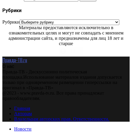
Рубрики
Рубрики
Материалы предоставляются исключительно в
ознакомительных целях и могут не совпадать с мнением
администрации сайта, и предназначены для лиц 18 лет и
старше
Правда-ТВ.ru
О нас
Правда-ТВ - Дискуссионно политическая
площадка.Использование материалов издания допускается
только при одновременном размещении гиперссылки на
оригинал в «Правда-ТВ»
@2023 - www.pravda-tv.ru. Все права принадлежат
правообладателям.
Главная
Авторам
Владельцам авторских прав. Ответственности.
Новости