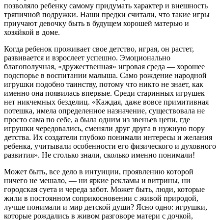
позволяло ребенку самому придумать характер и внешность
тряпичной подружки. Наши предки считали, что такие игры
приучают девочку быть в будущем хорошей матерью и
хозяйкой в доме.
Когда ребенок проживает свое детство, играя, он растет,
развивается и взрослеет успешно. Эмоционально
благополучная, «дружественная» игровая среда — хорошее
подспорье в воспитании малыша. Само рождение народной
игрушки подобно таинству, потому что никто не знает, как
именно она появилась впервые. Среди старинных игрушек
нет никчемных безделиц. «Каждая, даже вовсе примитивная
потешка, имела определенное назначение, существовала не
просто сама по себе, а была одним из звеньев цепи, где
игрушки чередовались, сменяли друг друга в нужную пору
детства. Их создатели глубоко понимали интересы и желания
ребенка, учитывали особенности его физического и духовного
развития». Не столько знали, сколько именно понимали!
Может быть, все дело в интуиции, проявлению которой
ничего не мешало, — ни яркие рекламы и витрины, ни
городская суета и череда забот. Может быть, люди, которые
жили в постоянном соприкосновении с живой природой,
лучше понимали и мир детской души? Ясно одно: игрушки,
которые рождались в живом разговоре матери с дочкой,