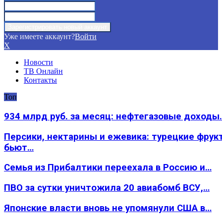
Уже имеете аккаунт?
Войти
X
Новости
ТВ Онлайн
Контакты
Топ
934 млрд руб. за месяц: нефтегазовые доходы
Персики, нектарины и ежевика: турецкие фрук
бьют…
Семья из Прибалтики переехала в Россию и…
ПВО за сутки уничтожила 20 авиабомб ВСУ,…
Японские власти вновь не упомянули США в…