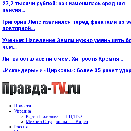
27,2 тысячи рублей: как изменилась средняя
пенсия…
Григорий Лепс извинился перед фанатами из-з
повторной…
Ученые: Население Земли нужно уменьшить б
чем…
Литва осталась ни с чем: Хитрость Кремля…
«Искандеры» и «Цирконы»: более 35 ракет уда
Новости
Украина
Юрий Подоляка — ВИДЕО
Михаил Онуфриенко — Видео
Россия