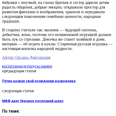
бабушки с внучкой, на глазах братьев и сестер дарили детям
радость общения, добрые эмоции, открывали простор для
развития фантазии и воображения, хранили и передавали
следующим поколениям семейные ценности, народные
традиции.
В старину считали так: мальчик — будущий охотник,
добытчик, воин, поэтому его незаменимой игрушкой должен
быть лук со стрелами. Девочка же станет хозяйкой в доме,
матерью — ей играть в куклы. Старинная русская игрушка —
настоящая копилка народной мудрости.
Автор: Оксана Довгополая
воспитание
дети
русь
славяне
предыдущая статья
Путин назвал свой псевдоним разведчика
следующая статья
МВФ дает Украине последний шанс
По теме: