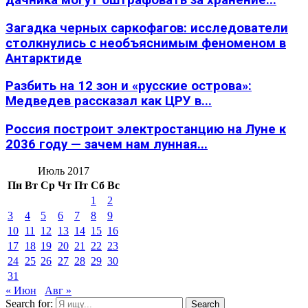
Загадка черных саркофагов: исследователи
столкнулись с необъяснимым феноменом в
Антарктиде
Разбить на 12 зон и «русские острова»:
Медведев рассказал как ЦРУ в...
Россия построит электростанцию на Луне к
2036 году — зачем нам лунная...
Июль 2017
Пн
Вт
Ср
Чт
Пт
Сб
Вс
1
2
3
4
5
6
7
8
9
10
11
12
13
14
15
16
17
18
19
20
21
22
23
24
25
26
27
28
29
30
31
« Июн
Авг »
Search for:
Search