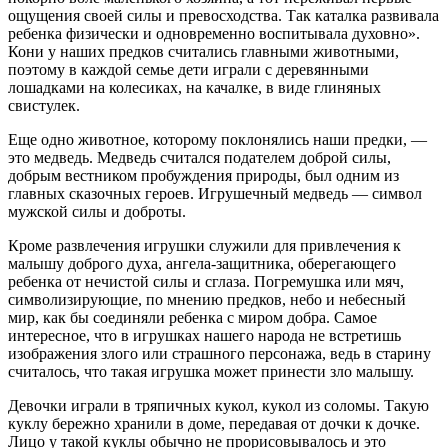
ощущения своей силы и превосходства. Так каталка развивала
ребенка физически и одновременно воспитывала духовно».
Кони у наших предков считались главными животными,
поэтому в каждой семье дети играли с деревянными
лошадками на колесиках, на качалке, в виде глиняных
свистулек.
Еще одно животное, которому поклонялись наши предки, —
это медведь. Медведь считался подателем доброй силы,
добрым вестником пробуждения природы, был одним из
главных сказочных героев. Игрушечный медведь — символ
мужской силы и доброты.
Кроме развлечения игрушки служили для привлечения к
малышу доброго духа, ангела-защитника, оберегающего
ребенка от нечистой силы и сглаза. Погремушка или мяч,
символизирующие, по мнению предков, небо и небесный
мир, как бы соединяли ребенка с миром добра. Самое
интересное, что в игрушках нашего народа не встретишь
изображения злого или страшного персонажа, ведь в старину
считалось, что такая игрушка может принести зло малышу.
Девочки играли в тряпичных кукол, кукол из соломы. Такую
куклу бережно хранили в доме, передавая от дочки к дочке.
Лицо у такой куклы обычно не прорисовывалось и это