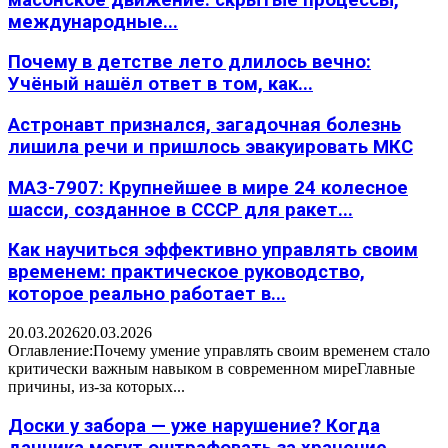
международные...
Почему в детстве лето длилось вечно:
Учёный нашёл ответ в том, как...
Астронавт признался, загадочная болезнь
лишила речи и пришлось эвакуировать МКС
МАЗ-7907: Крупнейшее в мире 24 колесное
шасси, созданное в СССР для ракет...
Как научиться эффективно управлять своим
временем: практическое руководство,
которое реально работает в...
20.03.2026
20.03.2026
Оглавление:Почему умение управлять своим временем стало
критически важным навыком в современном миреГлавные
причины, из-за которых...
Доски у забора — уже нарушение? Когда
дачника могут оштрафовать за хранение...