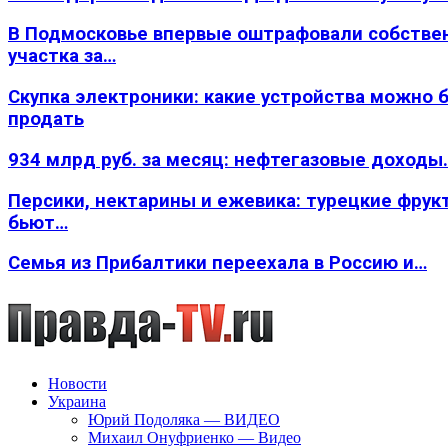
В Подмосковье впервые оштрафовали собстве
участка за…
Скупка электроники: какие устройства можно 
продать
934 млрд руб. за месяц: нефтегазовые доходы
Персики, нектарины и ежевика: турецкие фрук
бьют…
Семья из Прибалтики переехала в Россию и…
Новости
Украина
Юрий Подоляка — ВИДЕО
Михаил Онуфриенко — Видео