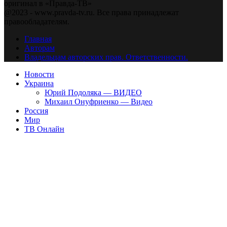
оригинал в «Правда-ТВ»
@2023 - www.pravda-tv.ru. Все права принадлежат
правообладателям.
Главная
Авторам
Владельцам авторских прав. Ответственности.
Новости
Украина
Юрий Подоляка — ВИДЕО
Михаил Онуфриенко — Видео
Россия
Мир
ТВ Онлайн