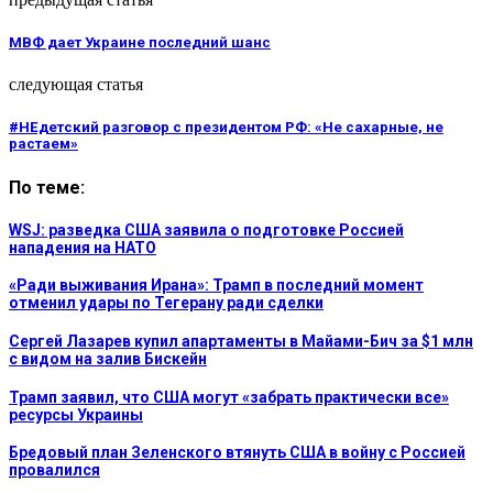
МВФ дает Украине последний шанс
следующая статья
#НЕдетский разговор с президентом РФ: «Не сахарные, не
растаем»
По теме:
WSJ: разведка США заявила о подготовке Россией
нападения на НАТО
«Ради выживания Ирана»: Трамп в последний момент
отменил удары по Тегерану ради сделки
Сергей Лазарев купил апартаменты в Майами-Бич за $1 млн
с видом на залив Бискейн
Трамп заявил, что США могут «забрать практически все»
ресурсы Украины
Бредовый план Зеленского втянуть США в войну с Россией
провалился