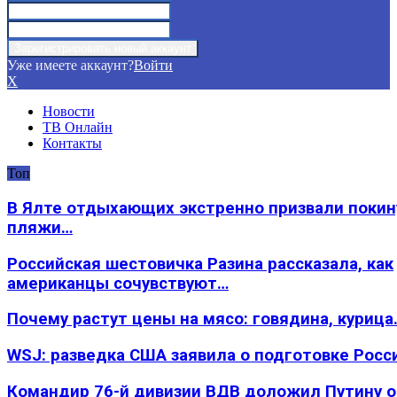
Уже имеете аккаунт?
Войти
X
Новости
ТВ Онлайн
Контакты
Топ
В Ялте отдыхающих экстренно призвали покин
пляжи…
Российская шестовичка Разина рассказала, как
американцы сочувствуют…
Почему растут цены на мясо: говядина, курица
WSJ: разведка США заявила о подготовке Росс
Командир 76-й дивизии ВДВ доложил Путину 