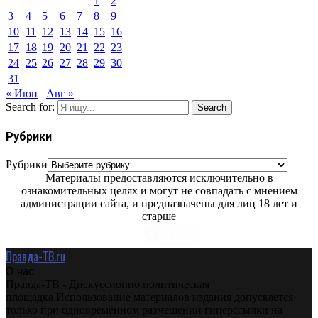
1
2
3
4
5
6
7
8
9
10
11
12
13
14
15
16
17
18
19
20
21
22
23
24
25
26
27
28
29
30
31
« Июн
Авг »
Search for:
Search
Рубрики
Рубрики
Материалы предоставляются исключительно в
ознакомительных целях и могут не совпадать с мнением
администрации сайта, и предназначены для лиц 18 лет и
старше
Правда-ТВ.ru
О нас
Правда-ТВ - Дискуссионно политическая
площадка.Использование материалов издания допускается
только при одновременном размещении гиперссылки на