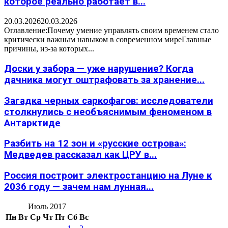
которое реально работает в...
20.03.2026
20.03.2026
Оглавление:Почему умение управлять своим временем стало
критически важным навыком в современном миреГлавные
причины, из-за которых...
Доски у забора — уже нарушение? Когда
дачника могут оштрафовать за хранение...
Загадка черных саркофагов: исследователи
столкнулись с необъяснимым феноменом в
Антарктиде
Разбить на 12 зон и «русские острова»:
Медведев рассказал как ЦРУ в...
Россия построит электростанцию на Луне к
2036 году — зачем нам лунная...
Июль 2017
Пн
Вт
Ср
Чт
Пт
Сб
Вс