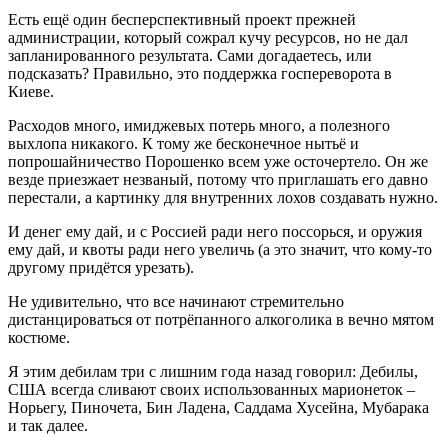
Есть ещё один бесперспективный проект прежней
администрации, который сожрал кучу ресурсов, но не дал
запланированного результата. Сами догадаетесь, или
подсказать? Правильно, это поддержка госпереворота в
Киеве.
Расходов много, имиджевых потерь много, а полезного
выхлопа никакого. К тому же бесконечное нытьё и
попрошайничество Порошенко всем уже осточертело. Он же
везде приезжает незваный, потому что приглашать его давно
перестали, а картинку для внутренних лохов создавать нужно.
И денег ему дай, и с Россией ради него поссорься, и оружия
ему дай, и квоты ради него увеличь (а это значит, что кому-то
другому придётся урезать).
Не удивительно, что все начинают стремительно
дистанцироваться от потрёпанного алкоголика в вечно мятом
костюме.
Я этим дебилам три с лишним года назад говорил: Дебилы,
США всегда сливают своих использованных марионеток –
Норьегу, Пиночета, Бин Ладена, Саддама Хусейна, Мубарака
и так далее.