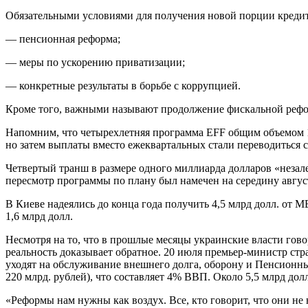
Обязательными условиями для получения новой порции кредит
— пенсионная реформа;
— меры по ускорению приватизации;
— конкретные результаты в борьбе с коррупцией.
Кроме того, важными называют продолжение фискальной рефор
Напомним, что четырехлетняя программа EFF общим объемом 16
но затем выплаты вместо ежеквартальных стали переводиться с
Четвертый транш в размере одного миллиарда долларов «незале
пересмотр программы по плану был намечен на середину августа
В Киеве надеялись до конца года получить 4,5 млрд долл. от 
1,6 млрд долл.
Несмотря на то, что в прошлые месяцы украинские власти гово
реальность доказывает обратное. 20 июля премьер-министр стр
уходят на обслуживание внешнего долга, оборону и Пенсионны
220 млрд. рублей), что составляет 4% ВВП. Около 5,5 млрд до
«Реформы нам нужны как воздух. Все, кто говорит, что они не 