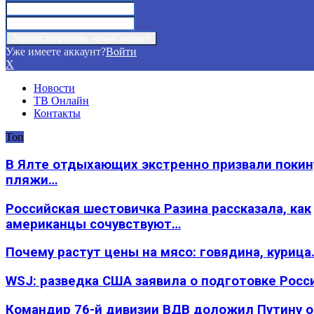
Уже имеете аккаунт?
Войти
X
Новости
ТВ Онлайн
Контакты
Топ
В Ялте отдыхающих экстренно призвали покин
пляжи…
Российская шестовичка Разина рассказала, как
американцы сочувствуют…
Почему растут цены на мясо: говядина, курица
WSJ: разведка США заявила о подготовке Росс
Командир 76-й дивизии ВДВ доложил Путину 