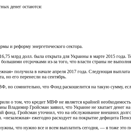
ных денег остаются:
мы и реформу энергетического сектора.
,75 млрд долл. была открыта для Украины в марте 2015 года. То
 большими отсрочками из-за того, что власти страны не выполн
жная» получила в начале апреля 2017 года. Следующая выплата 
, но его перенесли на сентябрь.
МВФ, но сомнительно, что Фонд раскошелится на такую сумму, е
рили о том, что кредит МВФ не является крайней необходимостью
аны Владимир Гройсман заявил, что Украине не хватает денег н
й фонд. Гройсман уточнил, что на обслуживание внешних долго
лл. «незалежная» ежегодно расходует на покрытие дефицита Пен
нужны, что нужно все и всем выплатить сегодня, — я тоже это п