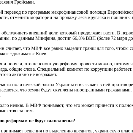
 заявил Гройсман.
 перевод по программе макрофинансовой помощи Европейского 
сти, отменить мораторий на продажу леса-кругляка и пошлины н
 обслуживать внешний долг, который продолжает расти. В перво
раины, по данным Минфина, достиг 66,8% ВВП (более 72 млрд до
 считает, что МВФ все равно выделит транш для того, чтобы с
олжит «дожимать» Киев.
ни поняли, что пенсионную реформу провести можно, потому чт
сегда, общие слова. Специальный комитет по коррупции работает,
этого активно не возражает.
 части политической элиты Украины и вызывает в ней противор
опасаются, что земли будут скуплены иностранными гражданами. 
.
 долго нельзя. В МВФ понимают, что это может привести к пол
ые стоят за ним.
 по реформам не будут выполнены?
ринимает решения по выделению кредитов, украинскую власть б