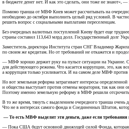
в бюджете денег нет. И как это сделать, они тоже не знают», —
Помимо транша от МВФ Киев может рассчитывать на очередной
необходимо до октября выполнить целый ряд условий. В частно
решить вопрос с социальными выплатами переселенцам.
Без очередных валютных поступлений Киеву будет еще труднее
страны составил 113,643 млрд долл. Государственный долг Ук
Заместитель директора Института стран СНГ Владимир Жарихин
по своим же кредитам. Но от требований не откажется и прод
— МВФ хорошо держит руку на пульсе ситуации на Украине. О
для действующего режима. Что касается коррупции, это, как в
а коррупция только усиливается. И на самом деле МВФ против 
Но вот земельная реформа затрагивает интересы определенной
и общества выступает против отмены моратория, так как они 
Поэтому именно земельную реформу в МВФ решили отсрочить
В то же время, тянуть с выделением очередного транша очень
Что не в интересах самого фонда и Соединенных Штатов, котор
— То есть МВФ выделит эти деньги, даже если требования
— Пока США будут основной движущей силой Фонда, которая п