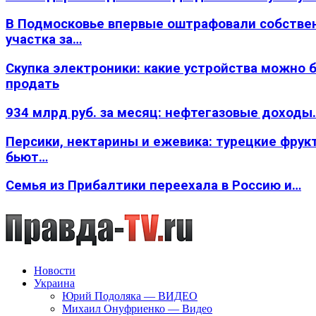
В Подмосковье впервые оштрафовали собстве
участка за…
Скупка электроники: какие устройства можно 
продать
934 млрд руб. за месяц: нефтегазовые доходы
Персики, нектарины и ежевика: турецкие фрук
бьют…
Семья из Прибалтики переехала в Россию и…
Новости
Украина
Юрий Подоляка — ВИДЕО
Михаил Онуфриенко — Видео