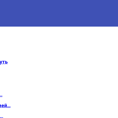
уть
…
ией…
о…