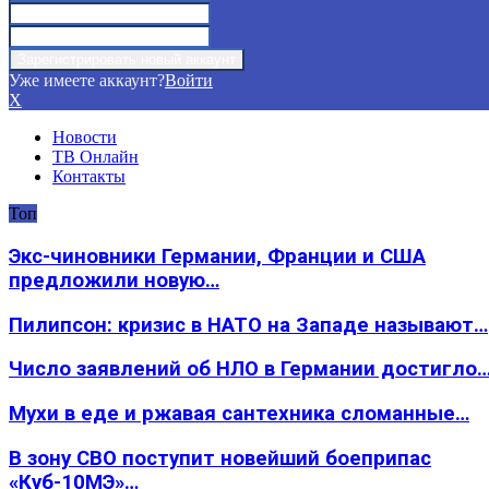
Уже имеете аккаунт?
Войти
X
Новости
ТВ Онлайн
Контакты
Топ
Экс-чиновники Германии, Франции и США
предложили новую…
Пилипсон: кризис в НАТО на Западе называют…
Число заявлений об НЛО в Германии достигло
Мухи в еде и ржавая сантехника сломанные…
В зону СВО поступит новейший боеприпас
«Куб-10МЭ»…