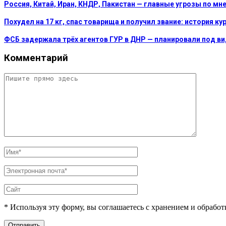
Россия, Китай, Иран, КНДР, Пакистан — главные угрозы по м
Похудел на 17 кг, спас товарища и получил звание: история к
ФСБ задержала трёх агентов ГУР в ДНР — планировали под в
Комментарий
* Используя эту форму, вы соглашаетесь с хранением и обрабо