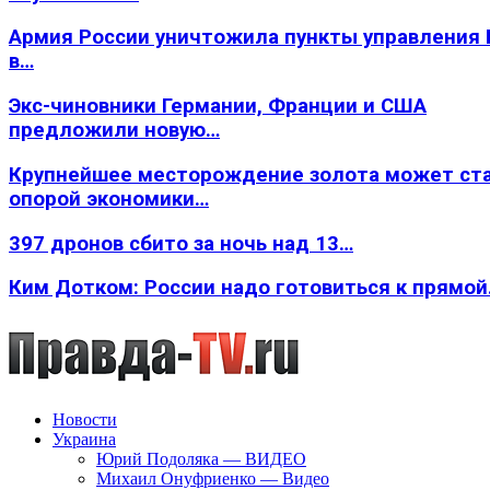
Армия России уничтожила пункты управления
в…
Экс-чиновники Германии, Франции и США
предложили новую…
Крупнейшее месторождение золота может ст
опорой экономики…
397 дронов сбито за ночь над 13…
Ким Дотком: России надо готовиться к прямо
Новости
Украина
Юрий Подоляка — ВИДЕО
Михаил Онуфриенко — Видео