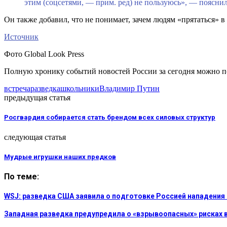
этим (соцсетями, — прим. ред) не пользуюсь», — пояснил
Он также добавил, что не понимает, зачем людям «прятаться» 
Источник
Фото Global Look Press
Полную хронику событий новостей России за сегодня можно 
встреча
разведка
школьники
Владимир Путин
предыдущая статья
Росгвардия собирается стать брендом всех силовых структур
следующая статья
Мудрые игрушки наших предков
По теме:
WSJ: разведка США заявила о подготовке Россией нападения
Западная разведка предупредила о «взрывоопасных» рисках в