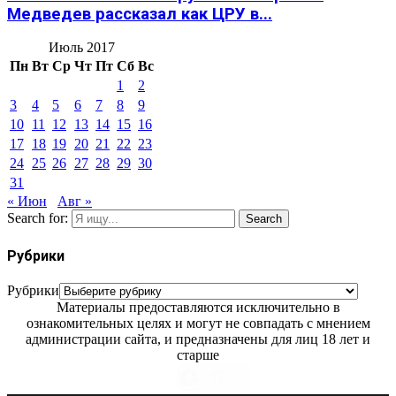
Медведев рассказал как ЦРУ в...
Июль 2017
Пн
Вт
Ср
Чт
Пт
Сб
Вс
1
2
3
4
5
6
7
8
9
10
11
12
13
14
15
16
17
18
19
20
21
22
23
24
25
26
27
28
29
30
31
« Июн
Авг »
Search for:
Search
Рубрики
Рубрики
Материалы предоставляются исключительно в
ознакомительных целях и могут не совпадать с мнением
администрации сайта, и предназначены для лиц 18 лет и
старше