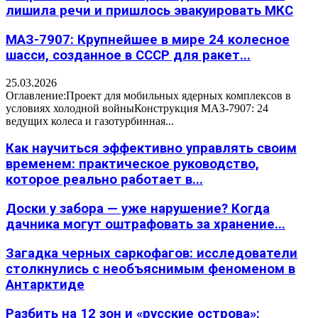
лишила речи и пришлось эвакуировать МКС
МАЗ-7907: Крупнейшее в мире 24 колесное
шасси, созданное в СССР для ракет...
25.03.2026
Оглавление:Проект для мобильных ядерных комплексов в
условиях холодной войныКонструкция МАЗ-7907: 24
ведущих колеса и газотурбинная...
Как научиться эффективно управлять своим
временем: практическое руководство,
которое реально работает в...
Доски у забора — уже нарушение? Когда
дачника могут оштрафовать за хранение...
Загадка черных саркофагов: исследователи
столкнулись с необъяснимым феноменом в
Антарктиде
Разбить на 12 зон и «русские острова»: