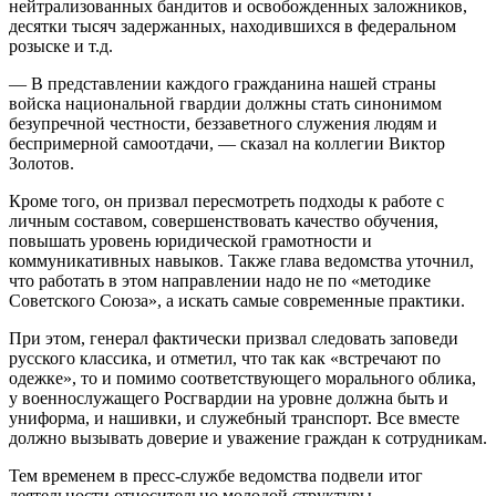
нейтрализованных бандитов и освобожденных заложников,
десятки тысяч задержанных, находившихся в федеральном
розыске и т.д.
— В представлении каждого гражданина нашей страны
войска национальной гвардии должны стать синонимом
безупречной честности, беззаветного служения людям и
беспримерной самоотдачи, — сказал на коллегии Виктор
Золотов.
Кроме того, он призвал пересмотреть подходы к работе с
личным составом, совершенствовать качество обучения,
повышать уровень юридической грамотности и
коммуникативных навыков. Также глава ведомства уточнил,
что работать в этом направлении надо не по «методике
Советского Союза», а искать самые современные практики.
При этом, генерал фактически призвал следовать заповеди
русского классика, и отметил, что так как «встречают по
одежке», то и помимо соответствующего морального облика,
у военнослужащего Росгвардии на уровне должна быть и
униформа, и нашивки, и служебный транспорт. Все вместе
должно вызывать доверие и уважение граждан к сотрудникам.
Тем временем в пресс-службе ведомства подвели итог
деятельности относительно молодой структуры.