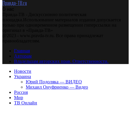
Правда-ТВ.ru
О нас
Правда-ТВ - Дискуссионно политическая
площадка.Использование материалов издания допускается
только при одновременном размещении гиперссылки на
оригинал в «Правда-ТВ»
@2023 - www.pravda-tv.ru. Все права принадлежат
правообладателям.
Главная
Авторам
Владельцам авторских прав. Ответственности.
Новости
Украина
Юрий Подоляка — ВИДЕО
Михаил Онуфриенко — Видео
Россия
Мир
ТВ Онлайн