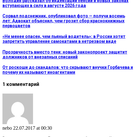
Володин рассказал об индексации пенсий и новых законах
вступающих в силу в августе 2026 года
Сорвал подснежник, опубликовал фото — получи восемь
лет: Адвокат объяснил, чем грозит сбор краснокнижных
первоцветов
«Не менее опасен, чем пьяный водитель»: в России хотят
запретить управление самокатами в нетрезвом виде
Прозрачность вместо тени: новый законопроект защитит
должников от внезапных списаний
От роскоши до скандалов: что скрывают внучки Горбачева и
почему их называют иноагентами
1 комментарий
nebo
22.07.2017 at 00:30