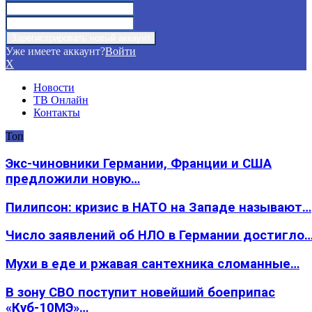
Уже имеете аккаунт?
Войти
X
Новости
ТВ Онлайн
Контакты
Топ
Экс-чиновники Германии, Франции и США
предложили новую…
Пилипсон: кризис в НАТО на Западе называют…
Число заявлений об НЛО в Германии достигло
Мухи в еде и ржавая сантехника сломанные…
В зону СВО поступит новейший боеприпас
«Куб-10МЭ»…