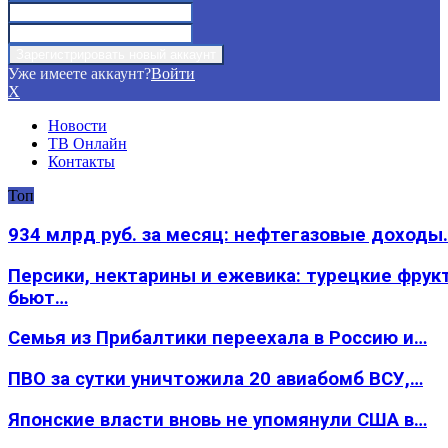
Уже имеете аккаунт?
Войти
X
Новости
ТВ Онлайн
Контакты
Топ
934 млрд руб. за месяц: нефтегазовые доходы
Персики, нектарины и ежевика: турецкие фрук
бьют…
Семья из Прибалтики переехала в Россию и…
ПВО за сутки уничтожила 20 авиабомб ВСУ,…
Японские власти вновь не упомянули США в…