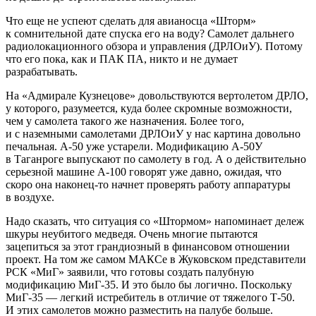
Что еще не успеют сделать для авианосца «Шторм»
к сомнительной дате спуска его на воду? Самолет дальнего
радиолокационного обзора и управления (ДРЛОиУ). Потому
что его пока, как и ПАК ПА, никто и не думает
разрабатывать.
На «Адмирале Кузнецове» довольствуются вертолетом ДРЛО,
у которого, разумеется, куда более скромные возможности,
чем у самолета такого же назначения. Более того,
и с наземными самолетами ДРЛОиУ у нас картина довольно
печальная. А-50 уже устарели. Модификацию А-50У
в Таганроге выпускают по самолету в год. А о действительно
серьезной машине А-100 говорят уже давно, ожидая, что
скоро она наконец-то начнет проверять работу аппаратуры
в воздухе.
Надо сказать, что ситуация со «Штормом» напоминает дележ
шкуры неубитого медведя. Очень многие пытаются
зацепиться за этот грандиозный в финансовом отношении
проект. На том же самом МАКСе в Жуковском представители
РСК «МиГ» заявили, что готовы создать палубную
модификацию МиГ-35. И это было бы логично. Поскольку
МиГ-35 — легкий истребитель в отличие от тяжелого Т-50.
И этих самолетов можно разместить на палубе больше.