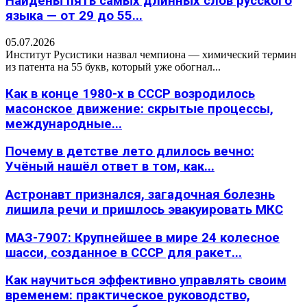
Найдены пять самых длинных слов русского
языка — от 29 до 55...
05.07.2026
Институт Русистики назвал чемпиона — химический термин
из патента на 55 букв, который уже обогнал...
Как в конце 1980-х в СССР возродилось
масонское движение: скрытые процессы,
международные...
Почему в детстве лето длилось вечно:
Учёный нашёл ответ в том, как...
Астронавт признался, загадочная болезнь
лишила речи и пришлось эвакуировать МКС
МАЗ-7907: Крупнейшее в мире 24 колесное
шасси, созданное в СССР для ракет...
Как научиться эффективно управлять своим
временем: практическое руководство,