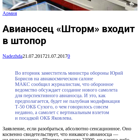
Армия
Авианосец «Шторм» входит
в штопор
Nadezhda
21.07.2017
21.07.2017
0
Во вторник заместитель министра обороны Юрий
Борисов на авиакосмическом салоне
МАКС сообщил журналистам, что оборонное
ведомство обсуждает создание нового самолета
для перспективного авианосца. И это, как
предполагается, будет не палубная модификация
Т-50 ОКБ Сухого, о чем говорилось совсем
недавно, а самолет с вертикальным взлетом
и посадкой ОКБ Яковлева.
Заявление, если разобраться, абсолютно сенсационное. Оно
косвенно свидетельствует, что никакого авианосца —
ни грандиозного «Шторма» проекта 23000, ни какого либо