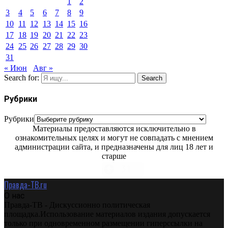
1
2
3
4
5
6
7
8
9
10
11
12
13
14
15
16
17
18
19
20
21
22
23
24
25
26
27
28
29
30
31
« Июн
Авг »
Search for:
Search
Рубрики
Рубрики
Материалы предоставляются исключительно в
ознакомительных целях и могут не совпадать с мнением
администрации сайта, и предназначены для лиц 18 лет и
старше
Правда-ТВ.ru
О нас
Правда-ТВ - Дискуссионно политическая
площадка.Использование материалов издания допускается
только при одновременном размещении гиперссылки на