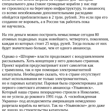
специального дока (такие громадные корабли у нас еще
не строились) и на береговую инфраструктуру, то авианосец
со всеми неизбежными дополнительными расходами
обойдется приблизительно в 2 трлн. рублей. Это если при его
создании не воровать, а в России так работать пока
не научились.
На эти деньги можно построить немыслимые сегодня 80
атомных подводных лодок новейшего, четвертого, поколения,
каждая из которых стоит 25 млрд. рулей. Тогда пользы от них
будет значительно больше, чем от одного авианосца.
Однако о «Шторме» власти продолжают с воодушевлением
рассказывать. Хоть концепция у него довольно странная.
Проект корабля предусматривает взлет самолетов как
с трамплина, так и при помощью электромагнитной
катапульты. Необходимо сказать, что в стране отсутствует
опыт использования не только электромагнитных,
но и паровых катапульт. Паровая была спроектирована для
первого советского атомного авианосца «Ульяновск».
Который наша страна лихорадочно строили в Николаеве,
но не успела до рокового 1991 года. А «освобожденная
Украина» под аплодисменты американцев немедленно
разрезала корабль на металл. Так на «Ульяновске» дело даже
не дошло до строительства катапульты.