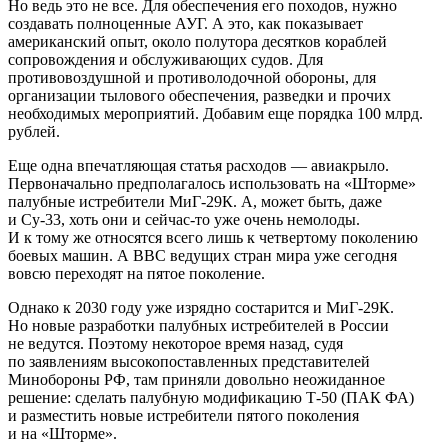
Но ведь это не все. Для обеспечения его походов, нужно
создавать полноценные АУГ. А это, как показывает
американский опыт, около полутора десятков кораблей
сопровождения и обслуживающих судов. Для
противовоздушной и противолодочной обороны, для
организации тылового обеспечения, разведки и прочих
необходимых мероприятий. Добавим еще порядка 100 млрд.
рублей.
Еще одна впечатляющая статья расходов — авиакрыло.
Первоначально предполагалось использовать на «Шторме»
палубные истребители МиГ-29К. А, может быть, даже
и Су-33, хоть они и сейчас-то уже очень немолоды.
И к тому же относятся всего лишь к четвертому поколению
боевых машин. А ВВС ведущих стран мира уже сегодня
вовсю переходят на пятое поколение.
Однако к 2030 году уже изрядно состарится и МиГ-29К.
Но новые разработки палубных истребителей в России
не ведутся. Поэтому некоторое время назад, судя
по заявлениям высокопоставленных представителей
Минобороны РФ, там приняли довольно неожиданное
решение: сделать палубную модификацию Т-50 (ПАК ФА)
и разместить новые истребители пятого поколения
и на «Шторме».