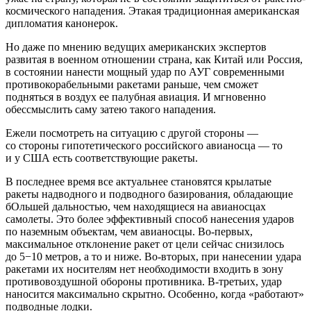
космического нападения. Этакая традиционная американская
дипломатия канонерок.
Но даже по мнению ведущих американских экспертов
развитая в военном отношении страна, как Китай или Россия,
в состоянии нанести мощный удар по АУГ современными
противокорабельными ракетами раньше, чем сможет
подняться в воздух ее палубная авиация. И мгновенно
обессмыслить саму затею такого нападения.
Ежели посмотреть на ситуацию с другой стороны —
со стороны гипотетического российского авианосца — то
и у США есть соответствующие ракеты.
В последнее время все актуальнее становятся крылатые
ракеты надводного и подводного базирования, обладающие
бОльшей дальностью, чем находящиеся на авианосцах
самолеты. Это более эффективный способ нанесения ударов
по наземным объектам, чем авианосцы. Во-первых,
максимальное отклонение ракет от цели сейчас снизилось
до 5−10 метров, а то и ниже. Во-вторых, при нанесении удара
ракетами их носителям нет необходимости входить в зону
противовоздушной обороны противника. В-третьих, удар
наносится максимально скрытно. Особенно, когда «работают»
подводные лодки.