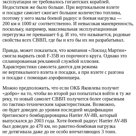
эксплуатации не требовалось гигантских кораблей.
Недостатков же было больше. При вертикальном взлете
и посадке самолет сжигает большое количество топлива,
поэтому у него малы боевой радиус и боевая нагрузка —
200 км и 1000 кг соответственно. И невысокая маневренность,
поскольку, например, максимальная эксплуатационная
перегрузка не превышает 6 g. И это, что называется, родовые
свойства всех СВВП, где бы и кто бы их ни разрабатывал.
Правда, может показаться, что компания «Локхид Мартин»
смогла вырвать свой F-35B из порочного круга. Однако это
спланированная рекламной службой иллюзия.
Характеристики самолета даются для режима
не вертикального взлета и посадки, а при взлете с разгона
и посадке с помощью аэрофинишера.
Можно предположить, что если ОКБ Яковлева получит
«добро» на то, чтобы во второй раз попытаться войти в ту же
реку, то новый самолет СВВП получится более серьезным
по тактико-техническим характеристикам. Возможно,
он будет доведен до уровня последней модификации
британского бомбардировщика Harrier AV-8B, который
выпускался до 2003 года. Хотя боевой радиус Harrier AV-8B
был доведен до 470 км, но ракетно-бомбовая нагрузка
не дотягивала даже до не особо впечатляющих 3 тонн.