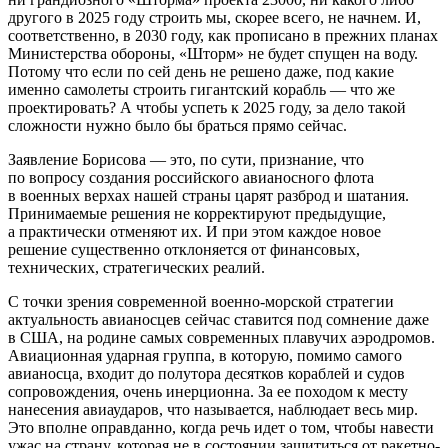
другого в 2025 году строить мы, скорее всего, не начнем. И,
соответственно, в 2030 году, как прописано в прежних планах
Министерства обороны, «Шторм» не будет спущен на воду.
Потому что если по сей день не решено даже, под какие
именно самолеты строить гигантский корабль — что же
проектировать? А чтобы успеть к 2025 году, за дело такой
сложности нужно было бы браться прямо сейчас.
Заявление Борисова — это, по сути, признание, что
по вопросу создания российского авианосного флота
в военных верхах нашей страны царят разброд и шатания.
Принимаемые решения не корректируют предыдущие,
а практически отменяют их. И при этом каждое новое
решение существенно отклоняется от финансовых,
технических, стратегических реалий.
С точки зрения современной военно-морской стратегии
актуальность авианосцев сейчас ставится под сомнение даже
в США, на родине самых современных плавучих аэродромов.
Авиационная ударная группа, в которую, помимо самого
авианосца, входит до полутора десятков кораблей и судов
сопровождения, очень инерционна. За ее походом к месту
нанесения авиаударов, что называется, наблюдает весь мир.
Это вполне оправданно, когда речь идет о том, чтобы навести
ужас на страну, которая не в состоянии защититься от ракетно-