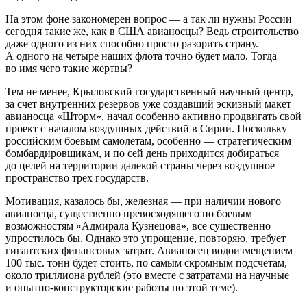
На этом фоне закономерен вопрос — а так ли нужны России
сегодня такие же, как в США авианосцы? Ведь строительство
даже одного из них способно просто разорить страну.
А одного на четыре наших флота точно будет мало. Тогда
во имя чего такие жертвы?
Тем не менее, Крыловский государственный научный центр,
за счет внутренних резервов уже создавший эскизный макет
авианосца «Шторм», начал особенно активно продвигать свой
проект с началом воздушных действий в Сирии. Поскольку
российским боевым самолетам, особенно — стратегическим
бомбардировщикам, и по сей день приходится добираться
до целей на территории далекой страны через воздушное
пространство трех государств.
Мотивация, казалось бы, железная — при наличии нового
авианосца, существенно превосходящего по боевым
возможностям «Адмирала Кузнецова», все существенно
упростилось бы. Однако это упрощение, повторяю, требует
гигантских финансовых затрат. Авианосец водоизмещением
100 тыс. тонн будет стоить, по самым скромным подсчетам,
около триллиона рублей (это вместе с затратами на научные
и опытно-конструкторские работы по этой теме).