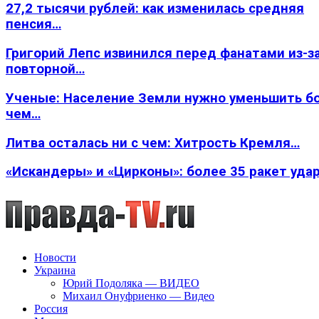
27,2 тысячи рублей: как изменилась средняя
пенсия…
Григорий Лепс извинился перед фанатами из-з
повторной…
Ученые: Население Земли нужно уменьшить б
чем…
Литва осталась ни с чем: Хитрость Кремля…
«Искандеры» и «Цирконы»: более 35 ракет уда
Новости
Украина
Юрий Подоляка — ВИДЕО
Михаил Онуфриенко — Видео
Россия