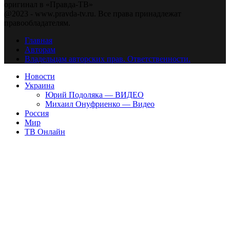
оригинал в «Правда-ТВ»
@2023 - www.pravda-tv.ru. Все права принадлежат
правообладателям.
Главная
Авторам
Владельцам авторских прав. Ответственности.
Новости
Украина
Юрий Подоляка — ВИДЕО
Михаил Онуфриенко — Видео
Россия
Мир
ТВ Онлайн