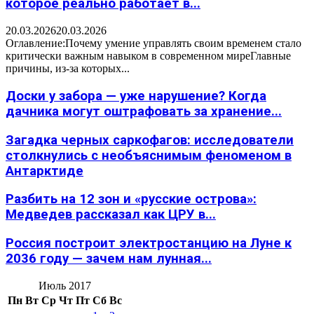
которое реально работает в...
20.03.2026
20.03.2026
Оглавление:Почему умение управлять своим временем стало
критически важным навыком в современном миреГлавные
причины, из-за которых...
Доски у забора — уже нарушение? Когда
дачника могут оштрафовать за хранение...
Загадка черных саркофагов: исследователи
столкнулись с необъяснимым феноменом в
Антарктиде
Разбить на 12 зон и «русские острова»:
Медведев рассказал как ЦРУ в...
Россия построит электростанцию на Луне к
2036 году — зачем нам лунная...
Июль 2017
Пн
Вт
Ср
Чт
Пт
Сб
Вс