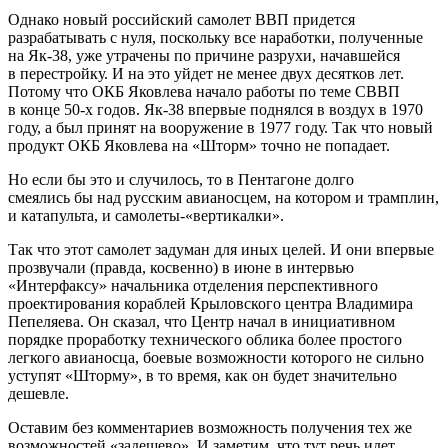
Однако новый российский самолет ВВП придется
разрабатывать с нуля, поскольку все наработки, полученные
на Як-38, уже утрачены по причине разрухи, начавшейся
в перестройку. И на это уйдет не менее двух десятков лет.
Потому что ОКБ Яковлева начало работы по теме СВВП
в конце 50-х годов. Як-38 впервые поднялся в воздух в 1970
году, а был принят на вооружение в 1977 году. Так что новый
продукт ОКБ Яковлева на «Шторм» точно не попадает.
Но если бы это и случилось, то в Пентагоне долго
смеялись бы над русским авианосцем, на котором и трамплин,
и катапульта, и самолеты-«вертикалки».
Так что этот самолет задуман для иных целей. И они впервые
прозвучали (правда, косвенно) в июне в интервью
«Интерфаксу» начальника отделения перспективного
проектирования кораблей Крыловского центра Владимира
Пепеляева. Он сказал, что Центр начал в инициативном
порядке проработку технического облика более простого
легкого авианосца, боевые возможности которого не сильно
уступят «Шторму», в то время, как он будет значительно
дешевле.
Оставим без комментариев возможность получения тех же
возможностей «задешево». И заметим, что тут речь идет,