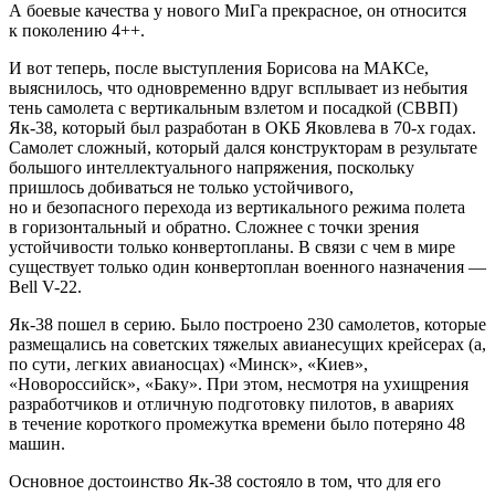
А боевые качества у нового МиГа прекрасное, он относится
к поколению 4++.
И вот теперь, после выступления Борисова на МАКСе,
выяснилось, что одновременно вдруг всплывает из небытия
тень самолета с вертикальным взлетом и посадкой (СВВП)
Як-38, который был разработан в ОКБ Яковлева в 70-х годах.
Самолет сложный, который дался конструкторам в результате
большого интеллектуального напряжения, поскольку
пришлось добиваться не только устойчивого,
но и безопасного перехода из вертикального режима полета
в горизонтальный и обратно. Сложнее с точки зрения
устойчивости только конвертопланы. В связи с чем в мире
существует только один конвертоплан военного назначения —
Bell V-22.
Як-38 пошел в серию. Было построено 230 самолетов, которые
размещались на советских тяжелых авианесущих крейсерах (а,
по сути, легких авианосцах) «Минск», «Киев»,
«Новороссийск», «Баку». При этом, несмотря на ухищрения
разработчиков и отличную подготовку пилотов, в авариях
в течение короткого промежутка времени было потеряно 48
машин.
Основное достоинство Як-38 состояло в том, что для его