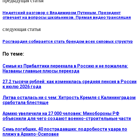
предыдущая статья
Недетский разговор с Владимиром Путиным. Президент
отвечает на вопросы школьников. Прямая видео трансляция
следующая статья
Росгвардия собирается стать брендом всех силовых структур
По теме:
Семья из Прибалтики переехала в Россию и не пожалела:
Названы главные плюсы переезда
27,2 тысячи рублей: как изменилась средняя пенсия в России
к июлю 2026 года
Литва осталась ни с чем: Хитрость Кремля с Калининградом
сработала блестяще
Армию увеличили на 27 000 человек: Минобороны РФ
объяснили для чего создают военно-строительные части
Семь погибших, 40 пострадавших: подробности удара по
пляжу в Архипо-Осиповке