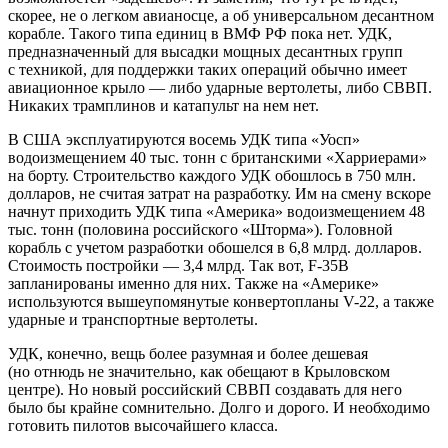
скорее, не о легком авианосце, а об универсальном десантном
корабле. Такого типа единиц в ВМФ РФ пока нет. УДК,
предназначенный для высадки мощных десантных групп
с техникой, для поддержки таких операций обычно имеет
авиационное крыло — либо ударные вертолеты, либо СВВП.
Никаких трамплинов и катапульт на нем нет.
В США эксплуатируются восемь УДК типа «Уосп»
водоизмещением 40 тыс. тонн с британскими «Харриерами»
на борту. Строительство каждого УДК обошлось в 750 млн.
долларов, не считая затрат на разработку. Им на смену вскоре
начнут приходить УДК типа «Америка» водоизмещением 48
тыс. тонн (половина российского «Шторма»). Головной
корабль с учетом разработки обошелся в 6,8 млрд. долларов.
Стоимость постройки — 3,4 млрд. Так вот, F-35B
запланированы именно для них. Также на «Америке»
используются вышеупомянутые конвертопланы V-22, а также
ударные и транспортные вертолеты.
УДК, конечно, вещь более разумная и более дешевая
(но отнюдь не значительно, как обещают в Крыловском
центре). Но новый российский СВВП создавать для него
было бы крайне сомнительно. Долго и дорого. И необходимо
готовить пилотов высочайшего класса.