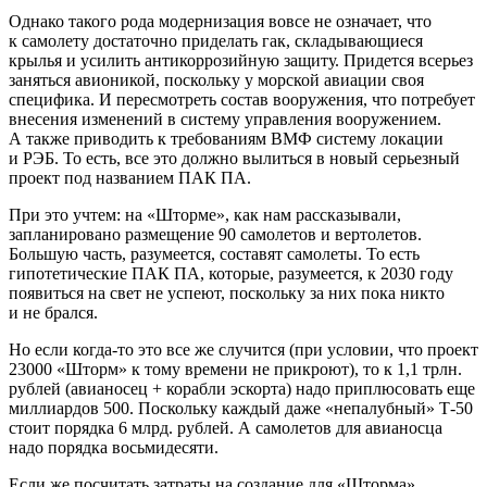
Однако такого рода модернизация вовсе не означает, что
к самолету достаточно приделать гак, складывающиеся
крылья и усилить антикоррозийную защиту. Придется всерьез
заняться авионикой, поскольку у морской авиации своя
специфика. И пересмотреть состав вооружения, что потребует
внесения изменений в систему управления вооружением.
А также приводить к требованиям ВМФ систему локации
и РЭБ. То есть, все это должно вылиться в новый серьезный
проект под названием ПАК ПА.
При это учтем: на «Шторме», как нам рассказывали,
запланировано размещение 90 самолетов и вертолетов.
Большую часть, разумеется, составят самолеты. То есть
гипотетические ПАК ПА, которые, разумеется, к 2030 году
появиться на свет не успеют, поскольку за них пока никто
и не брался.
Но если когда-то это все же случится (при условии, что проект
23000 «Шторм» к тому времени не прикроют), то к 1,1 трлн.
рублей (авианосец + корабли эскорта) надо приплюсовать еще
миллиардов 500. Поскольку каждый даже «непалубный» Т-50
стоит порядка 6 млрд. рублей. А самолетов для авианосца
надо порядка восьмидесяти.
Если же посчитать затраты на создание для «Шторма»