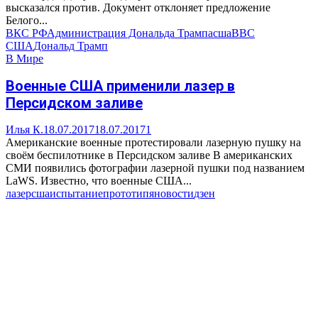
высказался против. Документ отклоняет предложение
Белого...
ВКС РФ
Администрация Дональда Трампа
сша
ВВС
США
Дональд Трамп
В Мире
Военные США применили лазер в
Персидском заливе
Илья К.
18.07.2017
18.07.2017
1
Американские военные протестировали лазерную пушку на
своём беспилотнике в Персидском заливе В американских
СМИ появились фотографии лазерной пушки под названием
LaWS. Известно, что военные США...
лазер
сша
испытание
прототип
яновости
дзен