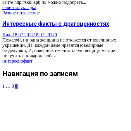
сайте http://skill-spb.ru/ можно подобрать...
совет
пол
укладка
Разное интересное
Интересные факты о драгоценностях
Лика
18.07.2017
18.07.2017
0
Пожалуй, ни одна женщина не откажется от ювелирных
украшений. Да, каждой даме нравятся ювелирные
безделушки, И, наверное, именно такую вещицу мечтает
получить в подарок любая...
интересно
факт
Навигация по записям
1
…
3
4