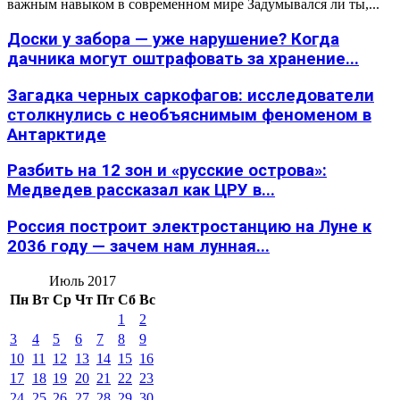
важным навыком в современном мире Задумывался ли ты,...
Доски у забора — уже нарушение? Когда
дачника могут оштрафовать за хранение...
Загадка черных саркофагов: исследователи
столкнулись с необъяснимым феноменом в
Антарктиде
Разбить на 12 зон и «русские острова»:
Медведев рассказал как ЦРУ в...
Россия построит электростанцию на Луне к
2036 году — зачем нам лунная...
Июль 2017
Пн
Вт
Ср
Чт
Пт
Сб
Вс
1
2
3
4
5
6
7
8
9
10
11
12
13
14
15
16
17
18
19
20
21
22
23
24
25
26
27
28
29
30