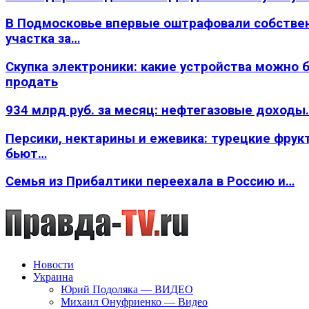
В Подмосковье впервые оштрафовали собстве
участка за…
Скупка электроники: какие устройства можно 
продать
934 млрд руб. за месяц: нефтегазовые доходы
Персики, нектарины и ежевика: турецкие фрук
бьют…
Семья из Прибалтики переехала в Россию и…
Новости
Украина
Юрий Подоляка — ВИДЕО
Михаил Онуфриенко — Видео