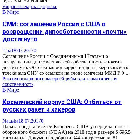
рук с мылом убивает...
миф
человек
факт
здоровье
В Мире
СМИ: соглашение России с США о
возвращении дипсобственности «почти»
достигнуто
Tina
18.07.2017
0
Соглашение России с Соединенными Штатами о
возвращении дипломатической собственности «почти»
достигнуто. Об этом заявил корреспондент американского
телеканала CNN со ссылкой на слова замглавы МИД РФ...
Россия
соглашение
сша
сергей рябков
дипломатическая
собственность
В Мире
Космический корпус США: Отбиться от
русских ракет и хакеров
Natasha
18.07.2017
0
Палата представителей Конгресса США утвердила проект
оборонного бюджета (NDAA) на 2018 год в размере $ 696,5
миллиарда. Документ одобрили 344 конгрессмена, 81