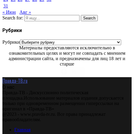
31
« Июн
Авг »
Search for:
Search
Рубрики
Рубрики
Материалы предоставляются исключительно в
ознакомительных целях и могут не совпадать с мнением
администрации сайта, и предназначены для лиц 18 лет и
старше
Правда-ТВ.ru
О нас
Правда-ТВ - Дискуссионно политическая
площадка.Использование материалов издания допускается
только при одновременном размещении гиперссылки на
оригинал в «Правда-ТВ»
@2023 - www.pravda-tv.ru. Все права принадлежат
правообладателям.
Главная