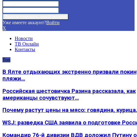
Уже имеете аккаунт?
Войти
X
Новости
ТВ Онлайн
Контакты
Топ
В Ялте отдыхающих экстренно призвали покин
пляжи…
Российская шестовичка Разина рассказала, как
американцы сочувствуют…
Почему растут цены на мясо: говядина, курица
WSJ: разведка США заявила о подготовке Росс
Командир 76-й дивизии ВДВ доложил Путину 