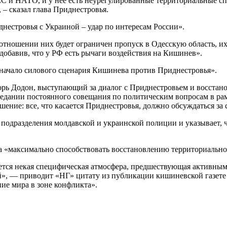
ЕС и НАТО, и у нее есть неурегулированные территориальные сп
 – сказал глава Приднестровья.
нестровья с Украиной – удар по интересам России».
тношении них будет ограничен пропуск в Одесскую область, их 
добавив, что у РФ есть рычаги воздействия на Кишинев».
 начало силового сценария Кишинева против Приднестровья».
ь Додон, выступающий за диалог с Приднестровьем и восстанов
седании постоянного совещания по политическим вопросам в ра
ение: все, что касается Приднестровья, должно обсуждаться за
одразделения молдавской и украинской полиции и указывает, ч
ва «максимально способствовать восстановлению территориальн
ется некая специфическая атмосфера, предшествующая активным
», — приводит «НГ» цитату из публикации кишиневской газете 
ие мира в зоне конфликта».