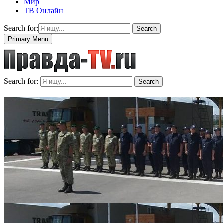
Мир
ТВ Онлайн
Search for:
Search
Primary Menu
Search for:
Search