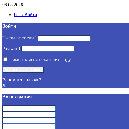
06.08.2026
Рег. / Войти
Войти
Username or email
Password
Помнить меня пока я не выйду
Вспомнить пароль?
X
Регистрация