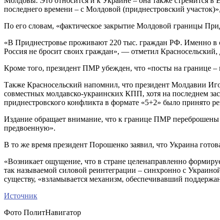
Молдовы. Это относится и к Украине – она также стремится в 
последнего времени – с Молдовой (приднестровский участок)»,
По его словам, «фактическое закрытие Молдовой границы Прид
«В Приднестровье проживают 220 тыс. граждан РФ. Именно в о
Россия не бросит своих граждан», — отметил Красносельский, 
Кроме того, президент ПМР убежден, что «посты на границе –
Также Красносельский напомнил, что президент Молдавии Игор
совместных молдавско-украинских КПП, хотя на последнем за
приднестровского конфликта в формате «5+2» было принято реш
Издание обращает внимание, что к границе ПМР переброшены п
предвоенную».
В то же время президент Порошенко заявил, что Украина гото
«Возникает ощущение, что в стране целенаправленно формиру
так называемой силовой реинтеграции – синхронно с Украиной
существу, «взламывается механизм, обеспечивавший поддержан
Источник
Фото ПолитНавигатор