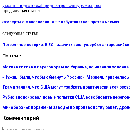
украина
подготовка
Приднестровье
штурм
молдова
предыдущая статья
Эксперты о Малороссии: ДНР взбунтовалась против Кремля
следующая статья
Потерянное доверие: В ЕС подсчитывают ущерб от антироссийск
По теме:
Москва готова к переговорам по Украине, но назвала услови
«Нужны были, чтобы обмануть Россию»: Меркель призналась
Трамп заявил, что США могут «забрать практически все» рес
Рубио анонсировал новые попытки США возобновить перегов
Минобороны: поражены заводы по производству ракет, дроно
Комментарий