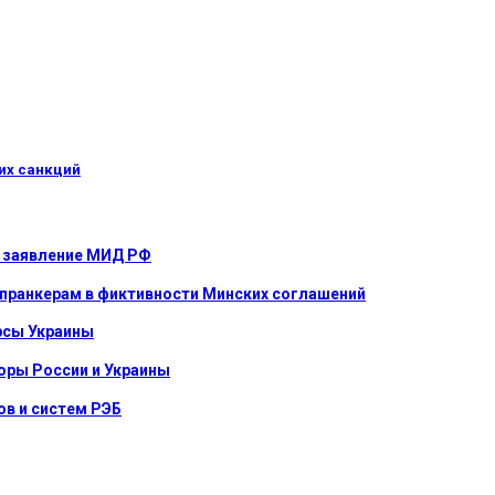
их санкций
е: заявление МИД РФ
 пранкерам в фиктивности Минских соглашений
урсы Украины
оры России и Украины
в и систем РЭБ