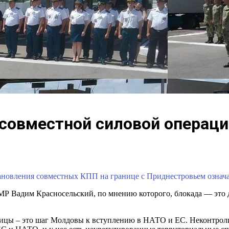
 совместной силовой операц
новления совместных КПП на границе с Приднестровьем означа
МР Вадим Красносельский, по мнению которого, блокада — это 
ицы – это шаг Молдовы к вступлению в НАТО и ЕС. Неконтроли