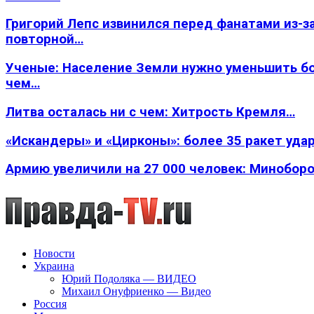
Григорий Лепс извинился перед фанатами из-з
повторной…
Ученые: Население Земли нужно уменьшить б
чем…
Литва осталась ни с чем: Хитрость Кремля…
«Искандеры» и «Цирконы»: более 35 ракет уда
Армию увеличили на 27 000 человек: Минобор
Новости
Украина
Юрий Подоляка — ВИДЕО
Михаил Онуфриенко — Видео
Россия