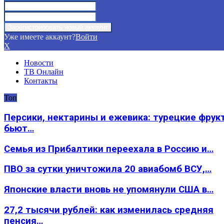
Уже имеете аккаунт?
Войти
X
Новости
ТВ Онлайн
Контакты
Топ
Персики, нектарины и ежевика: турецкие фрук
бьют…
Семья из Прибалтики переехала в Россию и…
ПВО за сутки уничтожила 20 авиабомб ВСУ,…
Японские власти вновь не упомянули США в…
27,2 тысячи рублей: как изменилась средняя
пенсия…