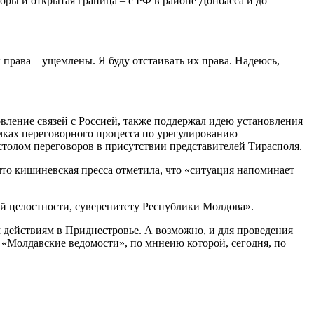
оры и открытая граница – с РФ в районе Донбасса и до
права – ущемлены. Я буду отстаивать их права. Надеюсь,
ление связей с Россией, также поддержал идею установления
мках переговорного процесса по урегулированию
 столом переговоров в присутствии представителей Тирасполя.
то кишиневская пресса отметила, что «ситуация напоминает
ой целостности, суверенитету Республики Молдова».
 действиям в Приднестровье. А возможно, и для проведения
«Молдавские ведомости», по мннеию которой, сегодня, по