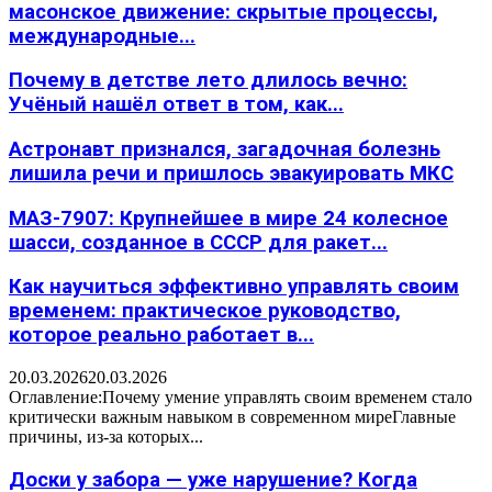
масонское движение: скрытые процессы,
международные...
Почему в детстве лето длилось вечно:
Учёный нашёл ответ в том, как...
Астронавт признался, загадочная болезнь
лишила речи и пришлось эвакуировать МКС
МАЗ-7907: Крупнейшее в мире 24 колесное
шасси, созданное в СССР для ракет...
Как научиться эффективно управлять своим
временем: практическое руководство,
которое реально работает в...
20.03.2026
20.03.2026
Оглавление:Почему умение управлять своим временем стало
критически важным навыком в современном миреГлавные
причины, из-за которых...
Доски у забора — уже нарушение? Когда