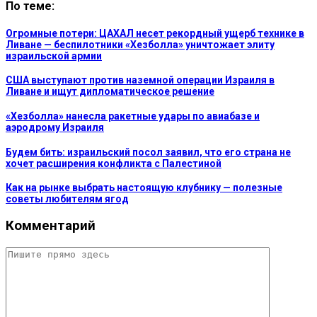
По теме:
Огромные потери: ЦАХАЛ несет рекордный ущерб технике в
Ливане — беспилотники «Хезболла» уничтожает элиту
израильской армии
США выступают против наземной операции Израиля в
Ливане и ищут дипломатическое решение
«Хезболла» нанесла ракетные удары по авиабазе и
аэродрому Израиля
Будем бить: израильский посол заявил, что его страна не
хочет расширения конфликта с Палестиной
Как на рынке выбрать настоящую клубнику — полезные
советы любителям ягод
Комментарий