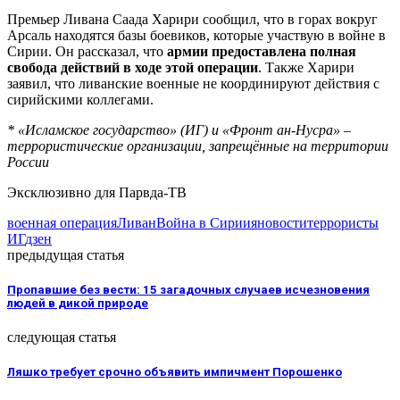
Премьер Ливана Саада Харири сообщил, что в горах вокруг
Арсаль находятся базы боевиков, которые участвую в войне в
Сирии. Он рассказал, что
армии предоставлена полная
свобода действий в ходе этой операции
. Также Харири
заявил, что ливанские военные не координируют действия с
сирийскими коллегами.
* «Исламское государство» (ИГ) и «Фронт ан-Нусра» –
террористические организации, запрещённые на территории
России
Эксклюзивно для Парвда-ТВ
военная операция
Ливан
Война в Сирии
яновости
террористы
ИГ
дзен
предыдущая статья
Пропавшие без вести: 15 загадочных случаев исчезновения
людей в дикой природе
следующая статья
Ляшко требует срочно объявить импичмент Порошенко