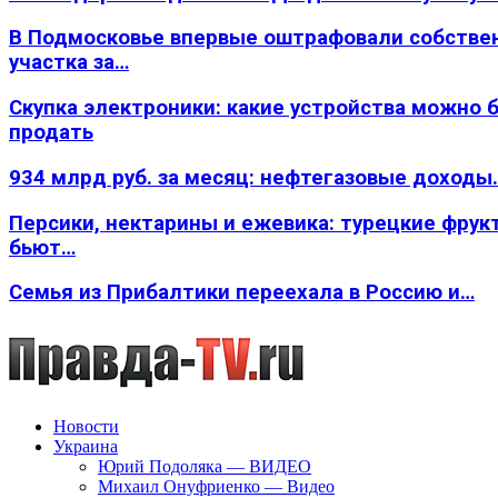
В Подмосковье впервые оштрафовали собстве
участка за…
Скупка электроники: какие устройства можно 
продать
934 млрд руб. за месяц: нефтегазовые доходы
Персики, нектарины и ежевика: турецкие фрук
бьют…
Семья из Прибалтики переехала в Россию и…
Новости
Украина
Юрий Подоляка — ВИДЕО
Михаил Онуфриенко — Видео