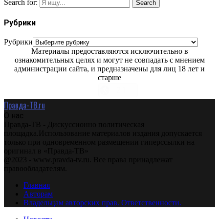
Search for:
Search
Рубрики
Рубрики
Материалы предоставляются исключительно в
ознакомительных целях и могут не совпадать с мнением
администрации сайта, и предназначены для лиц 18 лет и
старше
Правда-ТВ.ru
О нас
Правда-ТВ - Дискуссионно политическая
площадка.Использование материалов издания допускается
только при одновременном размещении гиперссылки на
оригинал в «Правда-ТВ»
@2023 - www.pravda-tv.ru. Все права принадлежат
правообладателям.
Главная
Авторам
Владельцам авторских прав. Ответственности.