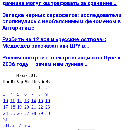
дачника могут оштрафовать за хранение...
Загадка черных саркофагов: исследователи
столкнулись с необъяснимым феноменом в
Антарктиде
Разбить на 12 зон и «русские острова»:
Медведев рассказал как ЦРУ в...
Россия построит электростанцию на Луне к
2036 году — зачем нам лунная...
Июль 2017
Пн
Вт
Ср
Чт
Пт
Сб
Вс
1
2
3
4
5
6
7
8
9
10
11
12
13
14
15
16
17
18
19
20
21
22
23
24
25
26
27
28
29
30
31
« Июн
Авг »