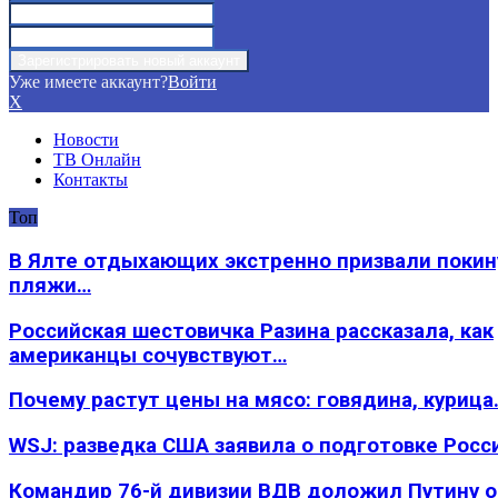
Уже имеете аккаунт?
Войти
X
Новости
ТВ Онлайн
Контакты
Топ
В Ялте отдыхающих экстренно призвали покин
пляжи…
Российская шестовичка Разина рассказала, как
американцы сочувствуют…
Почему растут цены на мясо: говядина, курица
WSJ: разведка США заявила о подготовке Росс
Командир 76-й дивизии ВДВ доложил Путину 