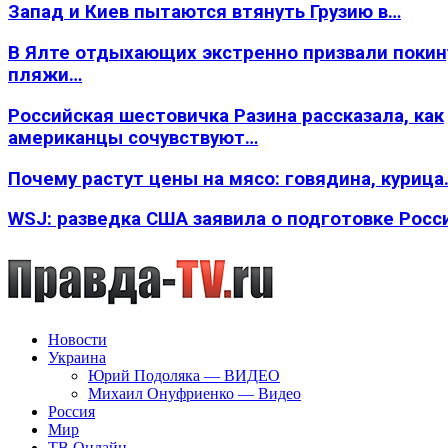
Запад и Киев пытаются втянуть Грузию в…
В Ялте отдыхающих экстренно призвали покин
пляжи…
Российская шестовичка Разина рассказала, как
американцы сочувствуют…
Почему растут цены на мясо: говядина, курица
WSJ: разведка США заявила о подготовке Росс
Новости
Украина
Юрий Подоляка — ВИДЕО
Михаил Онуфриенко — Видео
Россия
Мир
ТВ Онлайн