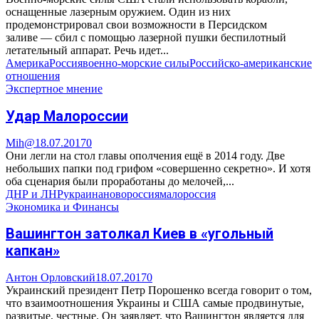
оснащенные лазерным оружием. Один из них
продемонстрировал свои возможности в Персидском
заливе — сбил с помощью лазерной пушки беспилотный
летательный аппарат. Речь идет...
Америка
Россия
военно-морские силы
Российско-американские
отношения
Экспертное мнение
Удар Малороссии
Mih@
18.07.2017
0
Они легли на стол главы ополчения ещё в 2014 году. Две
небольших папки под грифом «совершенно секретно». И хотя
оба сценария были проработаны до мелочей,...
ДНР и ЛНР
украина
новороссия
малороссия
Экономика и Финансы
Вашингтон затолкал Киев в «угольный
капкан»
Антон Орловский
18.07.2017
0
Украинский президент Петр Порошенко всегда говорит о том,
что взаимоотношения Украины и США самые продвинутые,
развитые, честные. Он заявляет, что Вашингтон является для