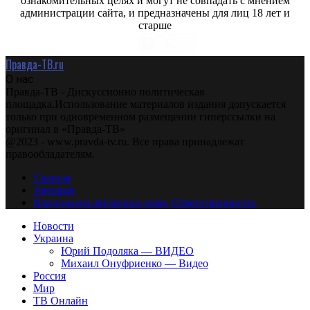
ознакомительных целях и могут не совпадать с мнением
администрации сайта, и предназначены для лиц 18 лет и
старше
Правда-ТВ.ru
О нас
Правда-ТВ - Дискуссионно политическая
площадка.Использование материалов издания допускается
только при одновременном размещении гиперссылки на
оригинал в «Правда-ТВ»
@2023 - www.pravda-tv.ru. Все права принадлежат
правообладателям.
Главная
Авторам
Владельцам авторских прав. Ответственности.
Новости
Украина
Юрий Подоляка — ВИДЕО
Михаил Онуфриенко — Видео
Россия
Мир
ТВ Онлайн