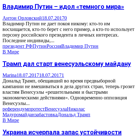
Владимир Путин – идол «темного мира»
Антон Орловский
18.07.2017
0
Владимир Путин не дает покоя никому: кто-то им
восхищается, кто-то берет с него пример, а кто-то использует
персону российского президента в личных интересах.
Последние индивиды,...
президент РФ
Путин
Россия
Владимир Путин
В Мире
Трамп дал старт венесуэльскому майдану
Marina
18.07.2017
18.07.2017
1
Дональд Трамп, обещавший во время предвыборной
кампании не вмешиваться в дела других стран, теперь грозит
властям Венесуэлы «решительными и быстрыми
экономическими действиями». Одновременно оппозиция
Венесуэлы...
референдум
протест
Венесуэла
Николас
Мадуро
майдан
забастовка
Дональд Трамп
В Мире
Украина исчерпала запас устойчивости