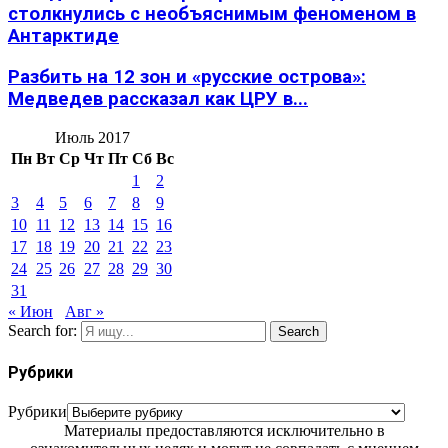
столкнулись с необъяснимым феноменом в
Антарктиде
Разбить на 12 зон и «русские острова»:
Медведев рассказал как ЦРУ в...
Июль 2017
Пн
Вт
Ср
Чт
Пт
Сб
Вс
1
2
3
4
5
6
7
8
9
10
11
12
13
14
15
16
17
18
19
20
21
22
23
24
25
26
27
28
29
30
31
« Июн
Авг »
Search for:
Search
Рубрики
Рубрики
Материалы предоставляются исключительно в