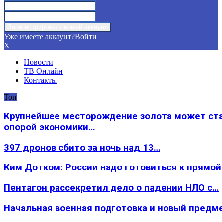
Уже имеете аккаунт?
Войти
X
Новости
ТВ Онлайн
Контакты
Топ
Крупнейшее месторождение золота может ст
опорой экономики…
397 дронов сбито за ночь над 13…
Ким Дотком: России надо готовиться к прямо
Пентагон рассекретил дело о падении НЛО с…
Начальная военная подготовка и новый предм