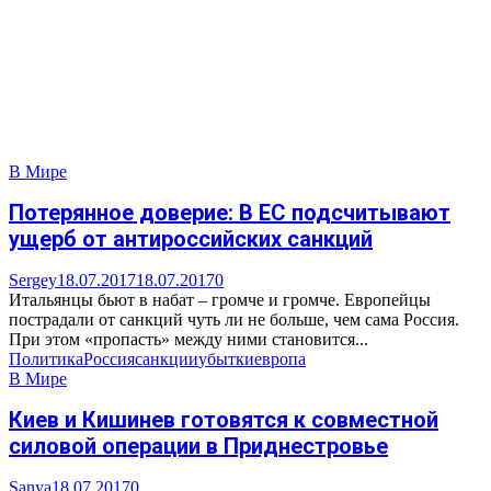
В Мире
Потерянное доверие: В ЕС подсчитывают
ущерб от антироссийских санкций
Sergey
18.07.2017
18.07.2017
0
Итальянцы бьют в набат – громче и громче. Европейцы
пострадали от санкций чуть ли не больше, чем сама Россия.
При этом «пропасть» между ними становится...
Политика
Россия
санкции
убытки
европа
В Мире
Киев и Кишинев готовятся к совместной
силовой операции в Приднестровье
Sanya
18.07.2017
0