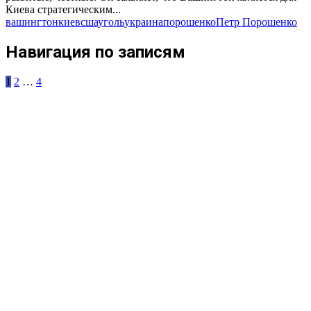
Киева стратегическим...
вашингтон
киев
сша
уголь
украина
порошенко
Петр Порошенко
Навигация по записям
1
2
…
4