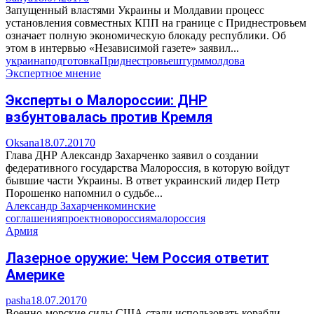
Запущенный властями Украины и Молдавии процесс
установления совместных КПП на границе с Приднестровьем
означает полную экономическую блокаду республики. Об
этом в интервью «Независимой газете» заявил...
украина
подготовка
Приднестровье
штурм
молдова
Экспертное мнение
Эксперты о Малороссии: ДНР
взбунтовалась против Кремля
Oksana
18.07.2017
0
Глава ДНР Александр Захарченко заявил о создании
федеративного государства Малороссия, в которую войдут
бывшие части Украины. В ответ украинский лидер Петр
Порошенко напомнил о судьбе...
Александр Захарченко
минские
соглашения
проект
новороссия
малороссия
Армия
Лазерное оружие: Чем Россия ответит
Америке
pasha
18.07.2017
0
Военно-морские силы США стали использовать корабли,