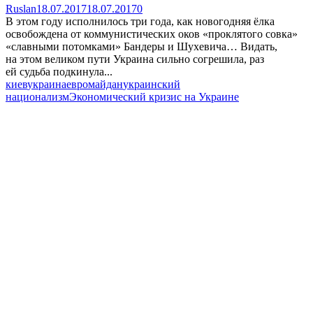
Ruslan
18.07.2017
18.07.2017
0
В этом году исполнилось три года, как новогодняя ёлка
освобождена от коммунистических оков «проклятого совка»
«славными потомками» Бандеры и Шухевича… Видать,
на этом великом пути Украина сильно согрешила, раз
ей судьба подкинула...
киев
украина
евромайдан
украинский
национализм
Экономический кризис на Украине