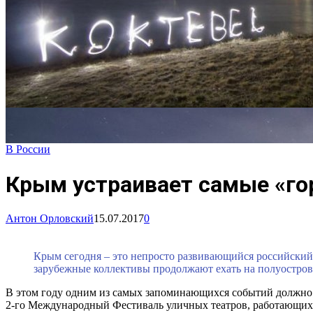
В России
Крым устраивает самые «го
Антон Орловский
15.07.2017
0
Крым сегодня – это непросто развивающийся российский 
зарубежные коллективы продолжают ехать на полуостров 
В этом году одним из самых запоминающихся событий должно с
2-го Международный Фестиваль уличных театров, работающих 