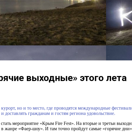
рячие выходные» этого лета
курорт, но и то место, где проводятся международные фестивали
и доставлять гражданам и гостям региона удовольствие.
тать мероприятие «Крым Fire Fest». На вторые и третьи выходн
в жанре «Фаер-шоу». И там точно пройдут самые «горячие дни»