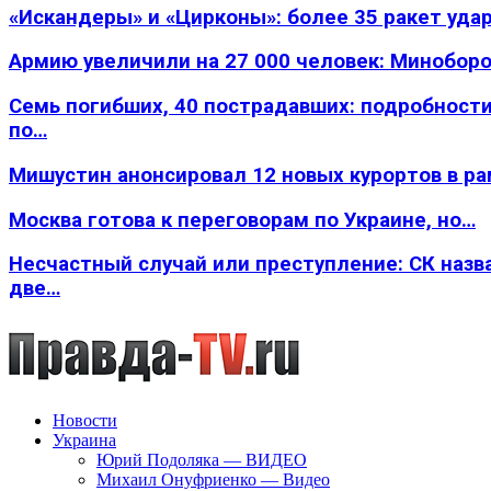
«Искандеры» и «Цирконы»: более 35 ракет уда
Армию увеличили на 27 000 человек: Минобор
Семь погибших, 40 пострадавших: подробности
по…
Мишустин анонсировал 12 новых курортов в р
Москва готова к переговорам по Украине, но…
Несчастный случай или преступление: СК назв
две…
Новости
Украина
Юрий Подоляка — ВИДЕО
Михаил Онуфриенко — Видео