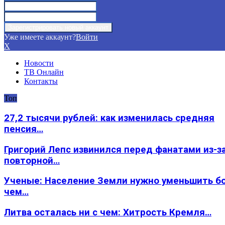
Уже имеете аккаунт?
Войти
X
Новости
ТВ Онлайн
Контакты
Топ
27,2 тысячи рублей: как изменилась средняя
пенсия…
Григорий Лепс извинился перед фанатами из-з
повторной…
Ученые: Население Земли нужно уменьшить б
чем…
Литва осталась ни с чем: Хитрость Кремля…