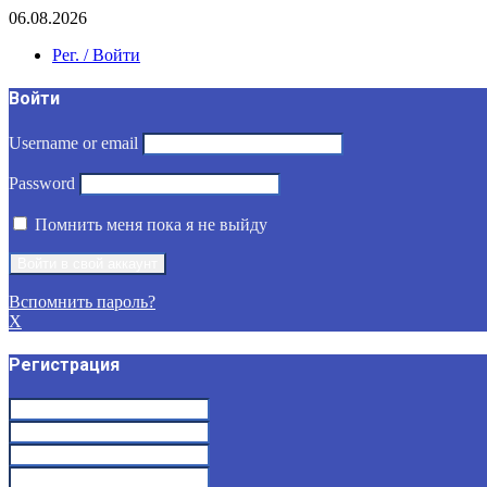
06.08.2026
Рег. / Войти
Войти
Username or email
Password
Помнить меня пока я не выйду
Вспомнить пароль?
X
Регистрация