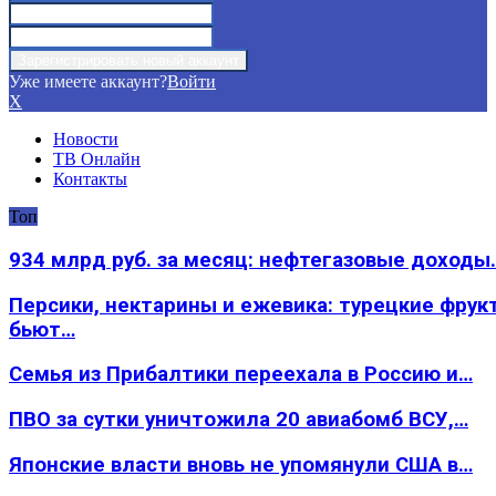
Уже имеете аккаунт?
Войти
X
Новости
ТВ Онлайн
Контакты
Топ
934 млрд руб. за месяц: нефтегазовые доходы
Персики, нектарины и ежевика: турецкие фрук
бьют…
Семья из Прибалтики переехала в Россию и…
ПВО за сутки уничтожила 20 авиабомб ВСУ,…
Японские власти вновь не упомянули США в…