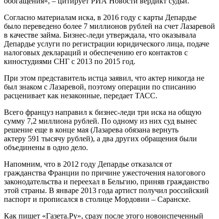
обогащения», – цитирует РИА Новости вердикт судьи.
Согласно материалам иска, в 2016 году с карты Депардье
было переведено более 7 миллионов рублей на счет Лазаревой
в качестве займа. Бизнес-леди утверждала, что оказывала
Депардье услуги по регистрации юридического лица, подаче
налоговых деклараций и обеспечению его контактов с
киностудиями СНГ с 2013 по 2015 год.
При этом представитель истца заявил, что актер никогда не
был знаком с Лазаревой, поэтому операции по списанию
расценивает как незаконные, передает ТАСС.
Всего француз направил к бизнес-леди три иска на общую
сумму 7,2 миллиона рублей. По одному из них суд вынес
решение еще в конце мая (Лазарева обязана вернуть
актеру 591 тысячу рублей), а два других обращения были
объединены в одно дело.
Напомним, что в 2012 году Депардье отказался от
гражданства Франции по причине ужесточения налогового
законодательства и переехал в Бельгию, приняв гражданство
этой страны. В январе 2013 года артист получил российский
паспорт и прописался в столице Мордовии – Саранске.
Как пишет «Газета.Ру», сразу после этого новоиспеченный