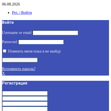
06.08.2026
Рег. / Войти
Войти
Username or email
Password
Помнить меня пока я не выйду
Вспомнить пароль?
X
Регистрация