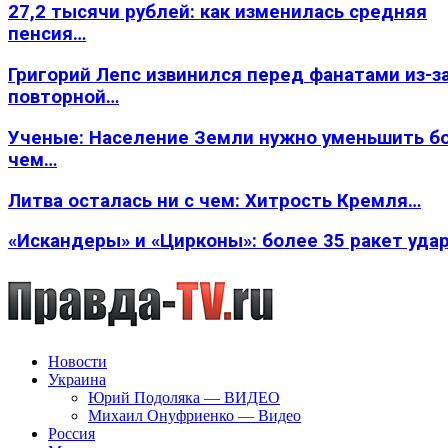
27,2 тысячи рублей: как изменилась средняя
пенсия…
Григорий Лепс извинился перед фанатами из-з
повторной…
Ученые: Население Земли нужно уменьшить б
чем…
Литва осталась ни с чем: Хитрость Кремля…
«Искандеры» и «Цирконы»: более 35 ракет уда
Новости
Украина
Юрий Подоляка — ВИДЕО
Михаил Онуфриенко — Видео
Россия