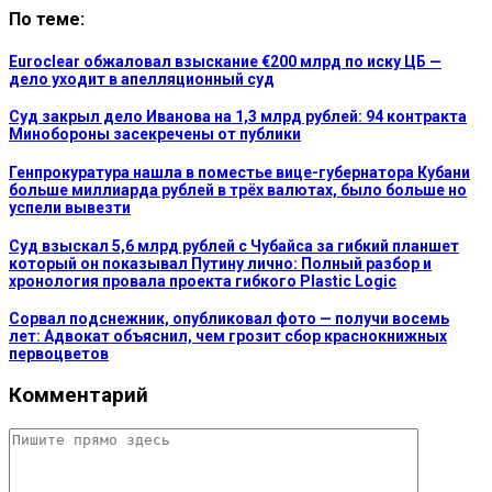
По теме:
Euroclear обжаловал взыскание €200 млрд по иску ЦБ —
дело уходит в апелляционный суд
Суд закрыл дело Иванова на 1,3 млрд рублей: 94 контракта
Минобороны засекречены от публики
Генпрокуратура нашла в поместье вице-губернатора Кубани
больше миллиарда рублей в трёх валютах, было больше но
успели вывезти
Суд взыскал 5,6 млрд рублей с Чубайса за гибкий планшет
который он показывал Путину лично: Полный разбор и
хронология провала проекта гибкого Plastic Logic
Сорвал подснежник, опубликовал фото — получи восемь
лет: Адвокат объяснил, чем грозит сбор краснокнижных
первоцветов
Комментарий