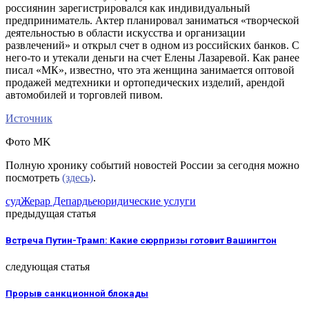
россиянин зарегистрировался как индивидуальный
предприниматель. Актер планировал заниматься «творческой
деятельностью в области искусства и организации
развлечений» и открыл счет в одном из российских банков. С
него-то и утекали деньги на счет Елены Лазаревой. Как ранее
писал «МК», известно, что эта женщина занимается оптовой
продажей медтехники и ортопедических изделий, арендой
автомобилей и торговлей пивом.
Источник
Фото MK
Полную хронику событий новостей России за сегодня можно
посмотреть
(здесь)
.
суд
Жерар Депардье
юридические услуги
предыдущая статья
Встреча Путин-Трамп: Какие сюрпризы готовит Вашингтон
следующая статья
Прорыв санкционной блокады