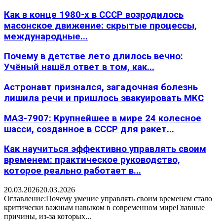
Как в конце 1980-х в СССР возродилось
масонское движение: скрытые процессы,
международные...
Почему в детстве лето длилось вечно:
Учёный нашёл ответ в том, как...
Астронавт признался, загадочная болезнь
лишила речи и пришлось эвакуировать МКС
МАЗ-7907: Крупнейшее в мире 24 колесное
шасси, созданное в СССР для ракет...
Как научиться эффективно управлять своим
временем: практическое руководство,
которое реально работает в...
20.03.2026
20.03.2026
Оглавление:Почему умение управлять своим временем стало
критически важным навыком в современном миреГлавные
причины, из-за которых...