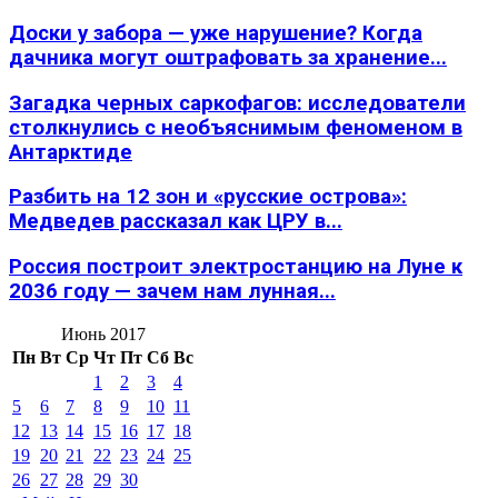
Доски у забора — уже нарушение? Когда
дачника могут оштрафовать за хранение...
Загадка черных саркофагов: исследователи
столкнулись с необъяснимым феноменом в
Антарктиде
Разбить на 12 зон и «русские острова»:
Медведев рассказал как ЦРУ в...
Россия построит электростанцию на Луне к
2036 году — зачем нам лунная...
Июнь 2017
Пн
Вт
Ср
Чт
Пт
Сб
Вс
1
2
3
4
5
6
7
8
9
10
11
12
13
14
15
16
17
18
19
20
21
22
23
24
25
26
27
28
29
30