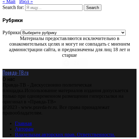
« Май
Июл »
Search for:
Search
Рубрики
Рубрики
Материалы предоставляются исключительно в
ознакомительных целях и могут не совпадать с мнением
администрации сайта, и предназначены для лиц 18 лет и
старше
Правда-ТВ.ru
О нас
Правда-ТВ - Дискуссионно политическая
площадка.Использование материалов издания допускается
только при одновременном размещении гиперссылки на
оригинал в «Правда-ТВ»
@2023 - www.pravda-tv.ru. Все права принадлежат
правообладателям.
Главная
Авторам
Владельцам авторских прав. Ответственности.