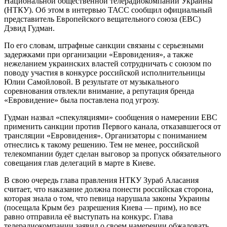
Национальной общественной телерадиокомпании Украины
(НТКУ). Об этом в интервью ТАСС сообщил официальный
представитель Европейского вещательного союза (ЕВС)
Дэвид Гудман.
По его словам, штрафные санкции связаны с серьезными
задержками при организации «Евровидения», а также
нежеланием украинских властей сотрудничать с союзом по
поводу участия в конкурсе российской исполнительницы
Юлии Самойловой. В результате от музыкального
соревнования отвлекли внимание, а репутация бренда
«Евровидение» была поставлена под угрозу.
Гудман назвал «спекуляциями» сообщения о намерении ЕВС
применить санкции против Первого канала, отказавшегося от
трансляции «Евровидения». Организаторы с пониманием
отнеслись к такому решению. Тем не менее, российской
телекомпании будет сделан выговор за пропуск обязательного
совещания глав делегаций в марте в Киеве.
В свою очередь глава правления НТКУ Зураб Аласания
считает, что наказание должна понести российская сторона,
которая знала о том, что певица нарушала законы Украины
(посещала Крым без разрешения Киева — прим), но все
равно отправила её выступать на конкурс. Глава
телерадиокомпании заявил о своем намерении обжаловать