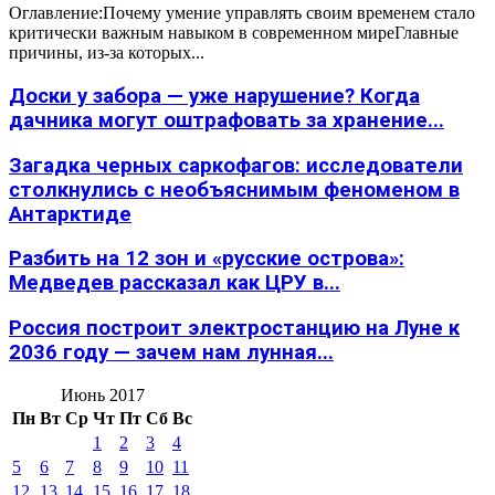
Оглавление:Почему умение управлять своим временем стало
критически важным навыком в современном миреГлавные
причины, из-за которых...
Доски у забора — уже нарушение? Когда
дачника могут оштрафовать за хранение...
Загадка черных саркофагов: исследователи
столкнулись с необъяснимым феноменом в
Антарктиде
Разбить на 12 зон и «русские острова»:
Медведев рассказал как ЦРУ в...
Россия построит электростанцию на Луне к
2036 году — зачем нам лунная...
Июнь 2017
Пн
Вт
Ср
Чт
Пт
Сб
Вс
1
2
3
4
5
6
7
8
9
10
11
12
13
14
15
16
17
18