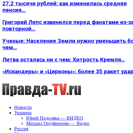
27,2 тысячи рублей: как изменилась средняя
пенсия…
Григорий Лепс извинился перед фанатами из-з
повторной…
Ученые: Население Земли нужно уменьшить б
чем…
Литва осталась ни с чем: Хитрость Кремля…
«Искандеры» и «Цирконы»: более 35 ракет уда
Новости
Украина
Юрий Подоляка — ВИДЕО
Михаил Онуфриенко — Видео
Россия