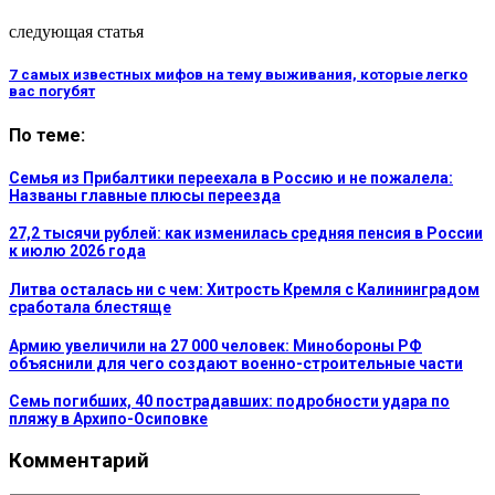
следующая статья
7 самых известных мифов на тему выживания, которые легко
вас погубят
По теме:
Семья из Прибалтики переехала в Россию и не пожалела:
Названы главные плюсы переезда
27,2 тысячи рублей: как изменилась средняя пенсия в России
к июлю 2026 года
Литва осталась ни с чем: Хитрость Кремля с Калининградом
сработала блестяще
Армию увеличили на 27 000 человек: Минобороны РФ
объяснили для чего создают военно-строительные части
Семь погибших, 40 пострадавших: подробности удара по
пляжу в Архипо-Осиповке
Комментарий