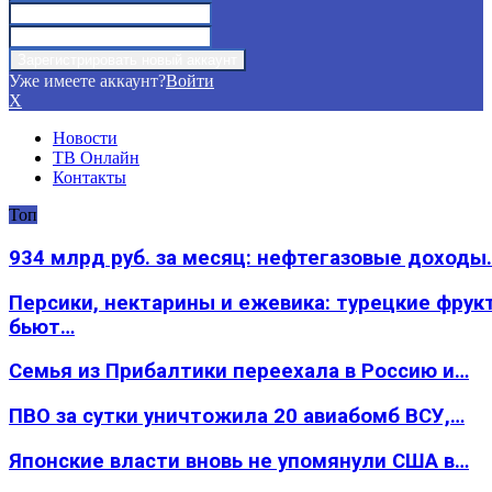
Уже имеете аккаунт?
Войти
X
Новости
ТВ Онлайн
Контакты
Топ
934 млрд руб. за месяц: нефтегазовые доходы
Персики, нектарины и ежевика: турецкие фрук
бьют…
Семья из Прибалтики переехала в Россию и…
ПВО за сутки уничтожила 20 авиабомб ВСУ,…
Японские власти вновь не упомянули США в…