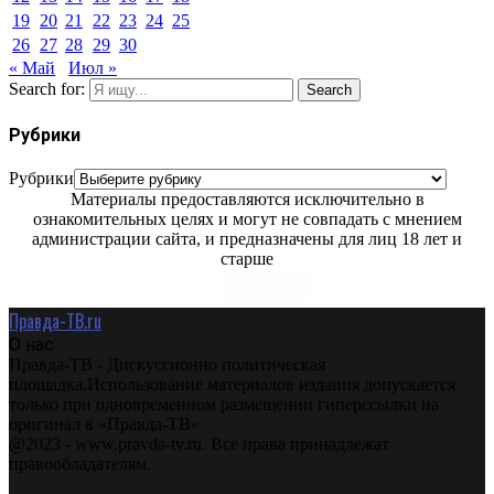
19
20
21
22
23
24
25
26
27
28
29
30
« Май
Июл »
Search for:
Search
Рубрики
Рубрики
Материалы предоставляются исключительно в
ознакомительных целях и могут не совпадать с мнением
администрации сайта, и предназначены для лиц 18 лет и
старше
Правда-ТВ.ru
О нас
Правда-ТВ - Дискуссионно политическая
площадка.Использование материалов издания допускается
только при одновременном размещении гиперссылки на
оригинал в «Правда-ТВ»
@2023 - www.pravda-tv.ru. Все права принадлежат
правообладателям.