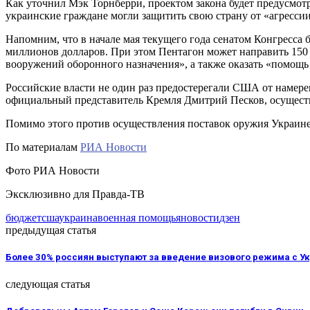
Как уточнил Мэк Торнберри, проектом закона будет предусмот
украинские граждане могли защитить свою страну от «агрессии
Напомним, что в начале мая текущего года сенатом Конгресса
миллионов долларов. При этом Пентагон может направить 150 
вооружений оборонного назначения», а также оказать «помощ
Российские власти не один раз предостерегали США от намере
официальный представитель Кремля Дмитрий Песков, осуществ
Помимо этого против осуществления поставок оружия Украине
По материалам
РИА Новости
Фото РИА Новости
Эксклюзивно для Правда-ТВ
бюджет
сша
украина
военная помощь
яновости
дзен
предыдущая статья
Более 30% россиян выступают за введение визового режима с У
следующая статья