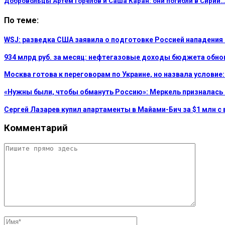
Добровольцы Артем Горелов и Саша Каран: они погибли в Сирии
По теме:
WSJ: разведка США заявила о подготовке Россией нападения
934 млрд руб. за месяц: нефтегазовые доходы бюджета обно
Москва готова к переговорам по Украине, но назвала услови
«Нужны были, чтобы обмануть Россию»: Меркель призналась
Сергей Лазарев купил апартаменты в Майами-Бич за $1 млн с 
Комментарий