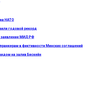
…
 на НАТО
вили годовой рекорд
е: заявление МИД РФ
 пранкерам в фиктивности Минских соглашений
видом на залив Бискейн