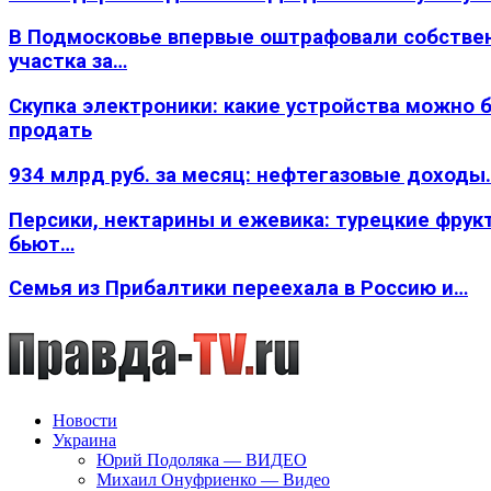
В Подмосковье впервые оштрафовали собстве
участка за…
Скупка электроники: какие устройства можно 
продать
934 млрд руб. за месяц: нефтегазовые доходы
Персики, нектарины и ежевика: турецкие фрук
бьют…
Семья из Прибалтики переехала в Россию и…
Новости
Украина
Юрий Подоляка — ВИДЕО
Михаил Онуфриенко — Видео