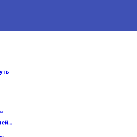
уть
…
ией…
о…