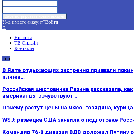
Уже имеете аккаунт?
Войти
X
Новости
ТВ Онлайн
Контакты
Топ
В Ялте отдыхающих экстренно призвали покин
пляжи…
Российская шестовичка Разина рассказала, как
американцы сочувствуют…
Почему растут цены на мясо: говядина, курица
WSJ: разведка США заявила о подготовке Росс
Командир 76-й дивизии ВДВ доложил Путину 