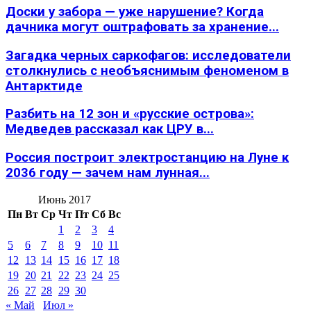
Доски у забора — уже нарушение? Когда
дачника могут оштрафовать за хранение...
Загадка черных саркофагов: исследователи
столкнулись с необъяснимым феноменом в
Антарктиде
Разбить на 12 зон и «русские острова»:
Медведев рассказал как ЦРУ в...
Россия построит электростанцию на Луне к
2036 году — зачем нам лунная...
Июнь 2017
Пн
Вт
Ср
Чт
Пт
Сб
Вс
1
2
3
4
5
6
7
8
9
10
11
12
13
14
15
16
17
18
19
20
21
22
23
24
25
26
27
28
29
30
« Май
Июл »