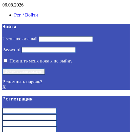
06.08.2026
Рег. / Войти
Войти
Username or email
Password
Помнить меня пока я не выйду
Вспомнить пароль?
X
Регистрация