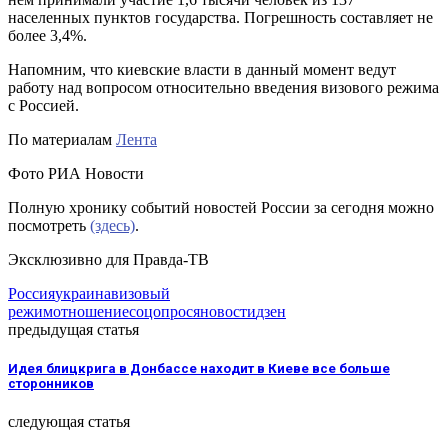
населенных пунктов государства. Погрешность составляет не
более 3,4%.
Напомним, что киевские власти в данный момент ведут
работу над вопросом относительно введения визового режима
с Россией.
По материалам
Лента
Фото РИА Новости
Полную хронику событий новостей России за сегодня можно
посмотреть
(здесь)
.
Эксклюзивно для Правда-ТВ
Россия
украина
визовый
режим
отношение
соцопрос
яновости
дзен
предыдущая статья
Идея блицкрига в Донбассе находит в Киеве все больше
сторонников
следующая статья