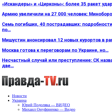
«Искандеры» и «Цирконы»: более 35 ракет уда
Армию увеличили на 27 000 человек: Минобор
Семь погибших, 40 пострадавших: подробности
по…
Мишустин анонсировал 12 новых курортов в р
Москва готова к переговорам по Украине, но…
Несчастный случай или преступление: СК назв
две…
Новости
Украина
Юрий Подоляка — ВИДЕО
Михаил Онуфриенко — Видео