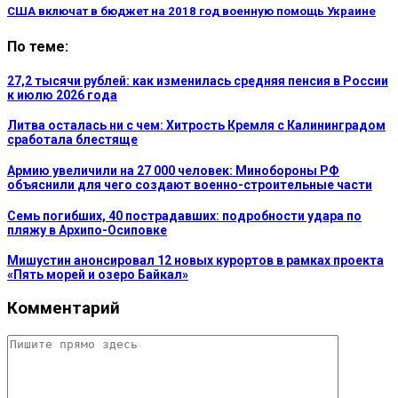
США включат в бюджет на 2018 год военную помощь Украине
По теме:
27,2 тысячи рублей: как изменилась средняя пенсия в России
к июлю 2026 года
Литва осталась ни с чем: Хитрость Кремля с Калининградом
сработала блестяще
Армию увеличили на 27 000 человек: Минобороны РФ
объяснили для чего создают военно-строительные части
Семь погибших, 40 пострадавших: подробности удара по
пляжу в Архипо-Осиповке
Мишустин анонсировал 12 новых курортов в рамках проекта
«Пять морей и озеро Байкал»
Комментарий