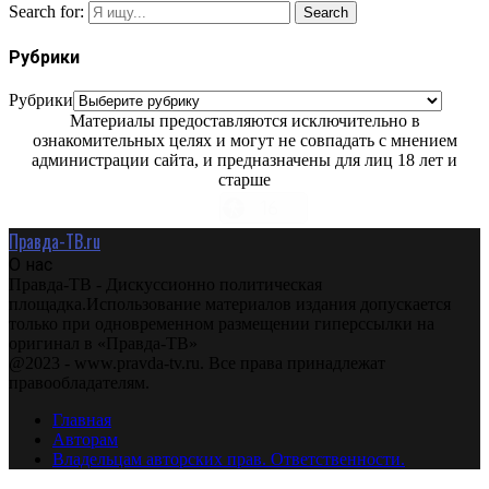
Search for:
Search
Рубрики
Рубрики
Материалы предоставляются исключительно в
ознакомительных целях и могут не совпадать с мнением
администрации сайта, и предназначены для лиц 18 лет и
старше
Правда-ТВ.ru
О нас
Правда-ТВ - Дискуссионно политическая
площадка.Использование материалов издания допускается
только при одновременном размещении гиперссылки на
оригинал в «Правда-ТВ»
@2023 - www.pravda-tv.ru. Все права принадлежат
правообладателям.
Главная
Авторам
Владельцам авторских прав. Ответственности.