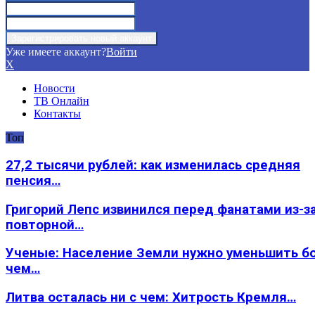
Уже имеете аккаунт?
Войти
X
Новости
ТВ Онлайн
Контакты
Топ
27,2 тысячи рублей: как изменилась средняя
пенсия…
Григорий Лепс извинился перед фанатами из-з
повторной…
Ученые: Население Земли нужно уменьшить б
чем…
Литва осталась ни с чем: Хитрость Кремля…