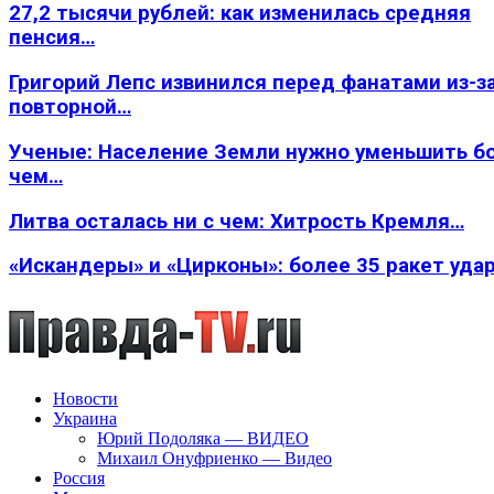
27,2 тысячи рублей: как изменилась средняя
пенсия…
Григорий Лепс извинился перед фанатами из-з
повторной…
Ученые: Население Земли нужно уменьшить б
чем…
Литва осталась ни с чем: Хитрость Кремля…
«Искандеры» и «Цирконы»: более 35 ракет уда
Новости
Украина
Юрий Подоляка — ВИДЕО
Михаил Онуфриенко — Видео
Россия