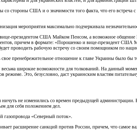
 характерны и для украинских властей, и для администрации Шт
со стороны США и о значимости того факта, что его встреча с 
анизация мероприятия максимально подчеркивала незначительност
 с вице-президентом США Майком Пенсом, а возможное общение
дентов, причем в формате: «Порошенко и вице-президент США М
 будет проводить рабочую встречу со своим помощником по нац
 свое пренебрежительное отношение к главе Украины было бы то
у весьма широкие возможности для толкований. На данный моме
тов режиме. Это, безусловно, даст украинским властям питател
и ничуть не изменились со времен предыдущей администрации. В
ым для себя положением дел.
й газопровода «Северный поток».
вает расширение санкций против России, причем, что самое ва