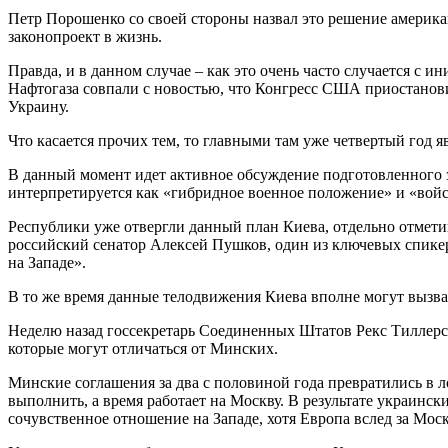
Петр Порошенко со своей стороны назвал это решение америка
законопроект в жизнь.
Правда, и в данном случае – как это очень часто случается с 
Нафтогаза совпали с новостью, что Конгресс США приостановил
Украину.
Что касается прочих тем, то главными там уже четвертый год яв
В данный момент идет активное обсуждение подготовленного з
интерпретируется как «гибридное военное положение» и «войс
Республики уже отвергли данный план Киева, отдельно отметив
российский сенатор Алексей Пушков, один из ключевых спикер
на Западе».
В то же время данные телодвижения Киева вполне могут вызв
Неделю назад госсекретарь Соединенных Штатов Рекс Тиллерс
которые могут отличаться от Минских.
Минские соглашения за два с половиной года превратились в л
выполнить, а время работает на Москву. В результате украинс
сочувственное отношение на Западе, хотя Европа вслед за Мос