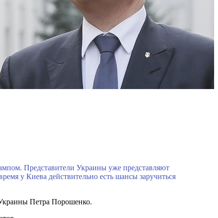
рампом. Представители Украины уже представляют
время у Киева действительно есть шансы заручиться
и Украины Петра Порошенко.