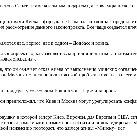
нского Сената «замечательным подарком», а глава украинского 
инициативами Киева – фортуна не была благосклонна к представи
 рассмотрение данного законопроекта. Все чаще создается впеч
ляются две, вернее, две в одном – Донбасс и война.
аконопроекта о, как заявляется, мирной и политико-дипломатиче
ковая операция».
, что он означает отказ Киева от выполнения Минских соглашен
ов Москвы по внешнеполитической проблематике, назвал его «т
ать поддержку со стороны Вашингтона. Причина проста.
он предположил, что Киев и Москва могут урегулировать конфл
овушку, в которой заперт Киев. Впрочем, для Европы и США сит
кие власти изыскивают возможности обойти или ликвидировать «
квой неизменно повторяет, что альтернативы «Минску» нет.