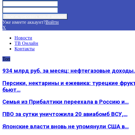
Уже имеете аккаунт?
Войти
X
Новости
ТВ Онлайн
Контакты
Топ
934 млрд руб. за месяц: нефтегазовые доходы
Персики, нектарины и ежевика: турецкие фрук
бьют…
Семья из Прибалтики переехала в Россию и…
ПВО за сутки уничтожила 20 авиабомб ВСУ,…
Японские власти вновь не упомянули США в…