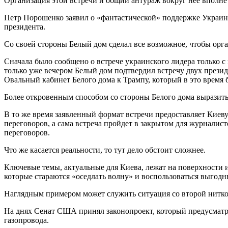
Организация этой встречи и общий антураж вокруг нее вполне
Петр Порошенко заявил о «фантастической» поддержке Украины 
президента.
Со своей стороны Белый дом сделал все возможное, чтобы орг
Сначала было сообщено о встрече украинского лидера только
только уже вечером Белый дом подтвердил встречу двух прези
Овальный кабинет Белого дома к Трампу, который в это время
Более откровенным способом со стороны Белого дома выразить
В то же время заявленный формат встречи предоставляет Киев
переговоров, а сама встреча пройдет в закрытом для журналис
переговоров.
Что же касается реальности, то тут дело обстоит сложнее.
Ключевые темы, актуальные для Киева, лежат на поверхности 
которые стараются «оседлать волну» и воспользоваться выгодн
Наглядным примером может служить ситуация со второй нитко
На днях Сенат США принял законопроект, который предусматри
газопровода.