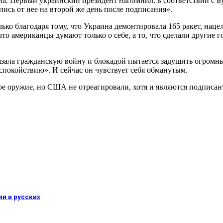
ена. Первый украинский президент напомнил: в соответствии с
ись от нее на второй же день после подписания».
лько благодаря тому, что Украина демонтировала 165 ракет, на
 американцы думают только о себе, а то, что сделали другие гос
язала гражданскую войну и блокадой пытается задушить огромны
спокойствию». И сейчас он чувствует себя обманутым.
ое оружие, но США не отреагировали, хотя и являются подписан
ии и русских