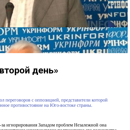
второй день»
тол переговоров с оппозицией, представители которой
оенное противостояние на Юго-востоке страны.
из-за игнорирования Западом проблем Незалежной она