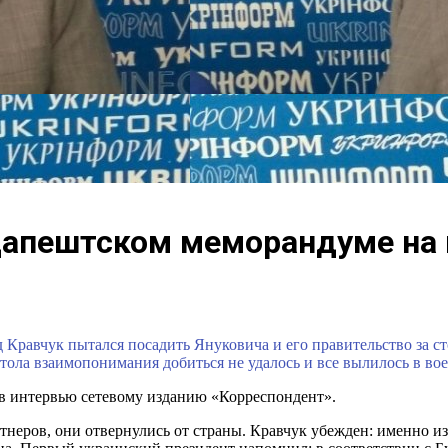
дапештском меморандуме на 
 Кравчук пытался посадить Януковича и его правительство за с
о стола взаимопонимания добиться не удалось и все вылилось в в
 в интервью сетевому изданию «Корреспондент».
ртнеров, они отвернулись от страны. Кравчук убежден: именно 