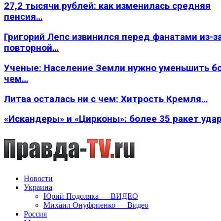
27,2 тысячи рублей: как изменилась средняя
пенсия…
Григорий Лепс извинился перед фанатами из-з
повторной…
Ученые: Население Земли нужно уменьшить б
чем…
Литва осталась ни с чем: Хитрость Кремля…
«Искандеры» и «Цирконы»: более 35 ракет уда
Новости
Украина
Юрий Подоляка — ВИДЕО
Михаил Онуфриенко — Видео
Россия