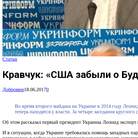
Статьи
Кравчук: «США забыли о Бу
Добромир
18.06.2017
0
Во время второго майдана на Украине в 2014 году Леонид
теперь находятся у власти. За четыре заседания круглог
Об этом рассказал первый президент Украины Леонид эксперт
И в ситуации, когда Украине требовалась помощь западных па