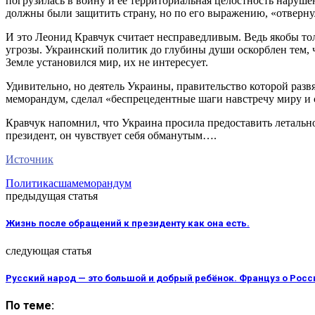
погрузилась в войну и ее территориальная целостность наруш
должны были защитить страну, но по его выражению, «отвернул
И это Леонид Кравчук считает несправедливым. Ведь якобы то
угрозы. Украинский политик до глубины души оскорблен тем, что
Земле установился мир, их не интересует.
Удивительно, но деятель Украины, правительство которой разв
меморандум, сделал «беспрецедентные шаги навстречу миру и 
Кравчук напомнил, что Украина просила предоставить летальн
президент, он чувствует себя обманутым….
Источник
Политика
сша
меморандум
предыдущая статья
Жизнь после обращений к президенту как она есть.
следующая статья
Русский народ — это большой и добрый ребёнок. Француз о Росс
По теме: