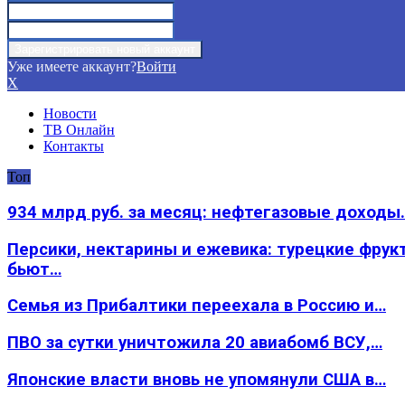
Уже имеете аккаунт?
Войти
X
Новости
ТВ Онлайн
Контакты
Топ
934 млрд руб. за месяц: нефтегазовые доходы
Персики, нектарины и ежевика: турецкие фрук
бьют…
Семья из Прибалтики переехала в Россию и…
ПВО за сутки уничтожила 20 авиабомб ВСУ,…
Японские власти вновь не упомянули США в…