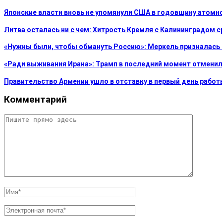
Японские власти вновь не упомянули США в годовщину атом
Литва осталась ни с чем: Хитрость Кремля с Калининградом 
«Нужны были, чтобы обмануть Россию»: Меркель призналась
«Ради выживания Ирана»: Трамп в последний момент отменил
Правительство Армении ушло в отставку в первый день работ
Комментарий