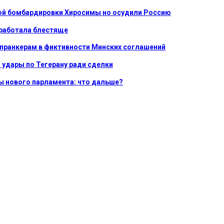
ной бомбардировки Хиросимы но осудили Россию
сработала блестяще
 пранкерам в фиктивности Минских соглашений
 удары по Тегерану ради сделки
ы нового парламента: что дальше?