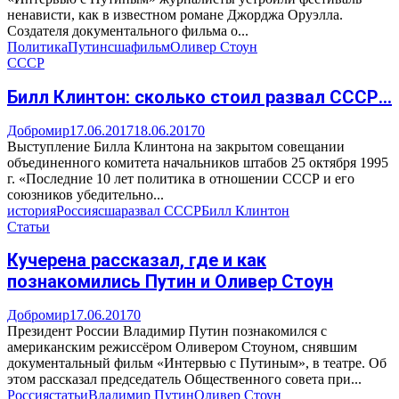
ненависти, как в известном романе Джорджа Оруэлла.
Создателя документального фильма о...
Политика
Путин
сша
фильм
Оливер Стоун
СССР
Билл Клинтон: сколько стоил развал СССР…
Добромир
17.06.2017
18.06.2017
0
Выступление Билла Клинтона на закрытом совещании
объединенного комитета начальников штабов 25 октября 1995
г. «Последние 10 лет политика в отношении СССР и его
союзников убедительно...
история
Россия
сша
развал СССР
Билл Клинтон
Статьи
Кучерена рассказал, где и как
познакомились Путин и Оливер Стоун
Добромир
17.06.2017
0
Президент России Владимир Путин познакомился с
американским режиссёром Оливером Стоуном, снявшим
документальный фильм «Интервью с Путиным», в театре. Об
этом рассказал председатель Общественного совета при...
Россия
статьи
Владимир Путин
Оливер Стоун