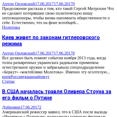
Антон Орловский
17.06.2017
17.06.2017
0
Продолжение рассказа о том, кто такой Сергей Митрохин Что
не сделают потерявшие свою политическую нишу
оппозиционеры, чтобы вновь напомнить общественности о
себе. Естественно, что на фоне всеобщей...
Политика
Киев живет по законам гитлеровского
режима
Антон Орловский
17.06.2017
17.06.2017
0
Все должно быть помнят события ноября 2013 года, когда
толпа разъяренных украинских радикалов применяла
огнестрельное оружие и забрасывала спецподразделение
«Беркут» «коктейлями Молотова». Именно эту оголтелую...
киев
Россия
украина
беркут
Статьи
В США началась травля Оливера Стоуна за
его фильм о Путине
Добромир
17.06.2017
2
Американский режиссер заявил, что в США после выхода
«Интервью с Путиным» журналисты устроили фестиваль