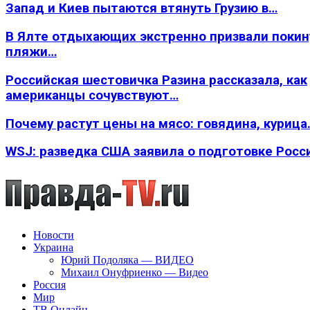
Запад и Киев пытаются втянуть Грузию в…
В Ялте отдыхающих экстренно призвали покин
пляжи…
Российская шестовичка Разина рассказала, как
американцы сочувствуют…
Почему растут цены на мясо: говядина, курица
WSJ: разведка США заявила о подготовке Росс
Новости
Украина
Юрий Подоляка — ВИДЕО
Михаил Онуфриенко — Видео
Россия
Мир
ТВ Онлайн