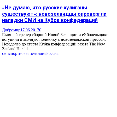
«Не думаю, что русские хулиганы
существуют»: новозеландцы опровергли
нападки СМИ на Кубок конфедераций
Добромир
17.06.2017
0
Главный тренер сборной Новой Зеландии и её болельщики
вступили в заочную полемику с новозеландской прессой.
Незадолго до старта Кубка конфедераций газета The New
Zealand Herald...
сми
спорт
новая зеландия
Россия