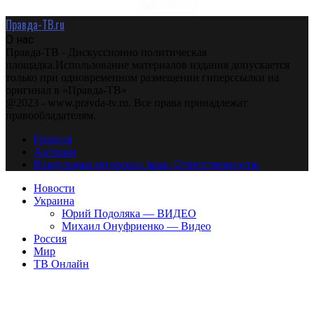
Правда-ТВ.ru
О нас
Правда-ТВ - Дискуссионно политическая
площадка.Использование материалов издания допускается
только при одновременном размещении гиперссылки на
оригинал в «Правда-ТВ»
@2023 - www.pravda-tv.ru. Все права принадлежат
правообладателям.
Главная
Авторам
Владельцам авторских прав. Ответственности.
Новости
Украина
Юрий Подоляка — ВИДЕО
Михаил Онуфриенко — Видео
Россия
Мир
ТВ Онлайн