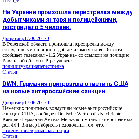
В Мире
На Украине произошла перестрелка между
добытчиками янтаря и полицейскими,
пострадало 5 человек.
Добромир
17.06.2017
0
В Ровенской области произошла перестрелка между
сотрудниками полиции и добытчиками янтаря. Об этом
сообщает телеканал «112 Украина» со ссылкой на полицию
Ровенской области. В результате...
полиция
украина
перестрелка
Статьи
DWN: Германия пригрозила ответить США
на новые антироссийские санкции
Добромир
17.06.2017
0
Немецких политиков возмутили новые антироссийские
санкции США, сообщает Deutsche Wirtschafts Nachrichten.
Канцлер Германии Ангела Меркель и министр иностранных
дел ФРГ Зигмар Габриэль недовольны тем, что...
газ
германия
европа
сша
санкции
Статьи