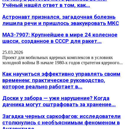
Учёный нашёл ответ в том, как...
Астронавт признался, загадочная болезнь
лишила речи и пришлось эвакуировать МКС
МАЗ-7907: Крупнейшее в мире 24 колесное
шасси, созданное в СССР для ракет...
25.03.2026
Проект для мобильных ядерных комплексов в условиях
холодной войны В начале 1980-х годов стратегия ядерного...
Как научиться эффективно управлять своим
временем: практическое руководство,
которое реально работает в...
Доски у забора — уже нарушение? Когда
дачника могут оштрафовать за хранение...
Загадка черных саркофагов: исследователи
столкнулись с необъяснимым феноменом в