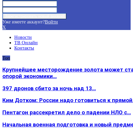
Уже имеете аккаунт?
Войти
X
Новости
ТВ Онлайн
Контакты
Топ
Крупнейшее месторождение золота может ст
опорой экономики…
397 дронов сбито за ночь над 13…
Ким Дотком: России надо готовиться к прямо
Пентагон рассекретил дело о падении НЛО с…
Начальная военная подготовка и новый предм