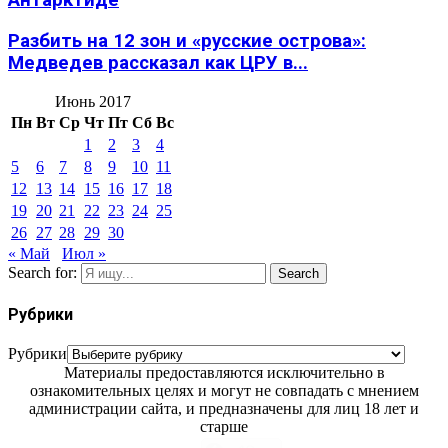
Антарктиде
Разбить на 12 зон и «русские острова»:
Медведев рассказал как ЦРУ в...
Июнь 2017
Пн
Вт
Ср
Чт
Пт
Сб
Вс
1
2
3
4
5
6
7
8
9
10
11
12
13
14
15
16
17
18
19
20
21
22
23
24
25
26
27
28
29
30
« Май
Июл »
Search for:
Search
Рубрики
Рубрики
Материалы предоставляются исключительно в
ознакомительных целях и могут не совпадать с мнением
администрации сайта, и предназначены для лиц 18 лет и
старше