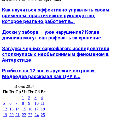
Как научиться эффективно управлять своим
временем: практическое руководство,
которое реально работает в...
Доски у забора — уже нарушение? Когда
дачника могут оштрафовать за хранение...
Загадка черных саркофагов: исследователи
столкнулись с необъяснимым феноменом в
Антарктиде
Разбить на 12 зон и «русские острова»:
Медведев рассказал как ЦРУ в...
Июнь 2017
Пн
Вт
Ср
Чт
Пт
Сб
Вс
1
2
3
4
5
6
7
8
9
10
11
12
13
14
15
16
17
18
19
20
21
22
23
24
25