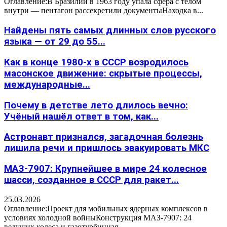
Оглавление:В Бразилии в 1963 году упала сфера с телом
внутри — пентагон рассекретили документыНаходка в...
Найдены пять самых длинных слов русского
языка — от 29 до 55...
Как в конце 1980-х в СССР возродилось
масонское движение: скрытые процессы,
международные...
Почему в детстве лето длилось вечно:
Учёный нашёл ответ в том, как...
Астронавт признался, загадочная болезнь
лишила речи и пришлось эвакуировать МКС
МАЗ-7907: Крупнейшее в мире 24 колесное
шасси, созданное в СССР для ракет...
25.03.2026
Оглавление:Проект для мобильных ядерных комплексов в
условиях холодной войныКонструкция МАЗ-7907: 24
ведущих колеса и газотурбинная...