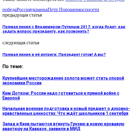
победа
Россия
украина
Петр Порошенко
соцсети
предыдущая статья
Прямая линия с Владимиром Путиным 2017: когда будет, как
задать вопрос президенту, как позвонить?
следующая статья
Прямая линия и её интриги: Президент готов! А вы?
По теме:
Крупнейшее месторождение золота может стать опорой
экономики России
Ким Дотком: России надо готовиться к прямой войне с
Европой
Начальная военная подготовка и новый предмет о духовно-
нравственных ценностях: Что ждёт школьников 1 сентября
Запад и Киев пытаются втянуть Грузию в новую кровавую
авантюру на Кавказе, заявили в МИД