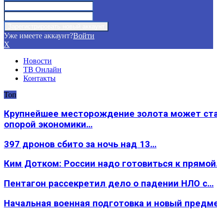
Уже имеете аккаунт?
Войти
X
Новости
ТВ Онлайн
Контакты
Топ
Крупнейшее месторождение золота может ст
опорой экономики…
397 дронов сбито за ночь над 13…
Ким Дотком: России надо готовиться к прямо
Пентагон рассекретил дело о падении НЛО с…
Начальная военная подготовка и новый предм