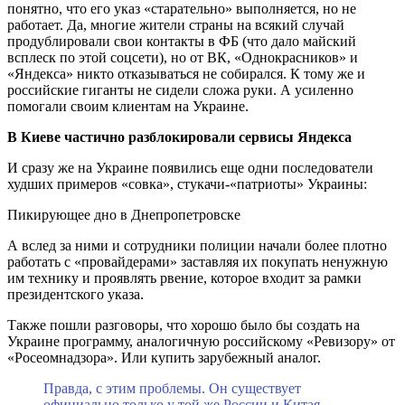
понятно, что его указ «старательно» выполняется, но не
работает. Да, многие жители страны на всякий случай
продублировали свои контакты в ФБ (что дало майский
всплеск по этой соцсети), но от ВК, «Однокрасников» и
«Яндекса» никто отказываться не собирался. К тому же и
российские гиганты не сидели сложа руки. А усиленно
помогали своим клиентам на Украине.
В Киеве частично разблокировали сервисы Яндекса
И сразу же на Украине появились еще одни последователи
худших примеров «совка», стукачи-«патриоты» Украины:
Пикирующее дно в Днепропетровске
А вслед за ними и сотрудники полиции начали более плотно
работать с «провайдерами» заставляя их покупать ненужную
им технику и проявлять рвение, которое входит за рамки
президентского указа.
Также пошли разговоры, что хорошо было бы создать на
Украине программу, аналогичную российскому «Ревизору» от
«Росеомнадзора». Или купить зарубежный аналог.
Правда, с этим проблемы. Он существует
официально только у той же России и Китая.