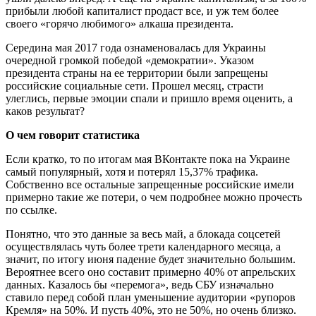
прибыли любой капиталист продаст все, и уж тем более
своего «горячо любимого» алкаша президента.
Середина мая 2017 года ознаменовалась для Украины
очередной громкой победой «демократии». Указом
президента страны на ее территории были запрещены
российские социальные сети. Прошел месяц, страсти
улеглись, первые эмоции спали и пришло время оценить, а
каков результат?
О чем говорит статистика
Если кратко, то по итогам мая ВКонтакте пока на Украине
самый популярный, хотя и потерял 15,37% трафика.
Собственно все остальные запрещенные российские имели
примерно такие же потери, о чем подробнее можно прочесть
по ссылке.
Понятно, что это данные за весь май, а блокада соцсетей
осуществлялась чуть более трети календарного месяца, а
значит, по итогу июня падение будет значительно большим.
Вероятнее всего оно составит примерно 40% от апрельских
данных. Казалось бы «перемога», ведь СБУ изначально
ставило перед собой план уменьшение аудитории «рупоров
Кремля» на 50%. И пусть 40%, это не 50%, но очень близко.