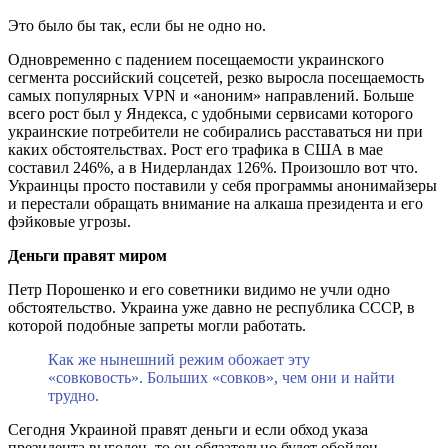
Это было бы так, если бы не одно но.
Одновременно с падением посещаемости украинского
сегмента российский соцсетей, резко выросла посещаемость
самых популярных VPN и «аноним» направлений. Больше
всего рост был у Яндекса, с удобными сервисами которого
украинские потребители не собирались расставаться ни при
каких обстоятельствах. Рост его трафика в США в мае
составил 246%, а в Нидерландах 126%. Произошло вот что.
Украинцы просто поставили у себя программы анонимайзеры
и перестали обращать внимание на алкаша президента и его
фэйковые угрозы.
Деньги правят миром
Петр Порошенко и его советники видимо не учли одно
обстоятельство. Украина уже давно не республика СССР, в
которой подобные запреты могли работать.
Как же нынешний режим обожает эту
«совковость». Больших «совков», чем они и найти
трудно.
Сегодня Украиной правят деньги и если обход указа
президента выгоден, то он обязательно будет обойден.