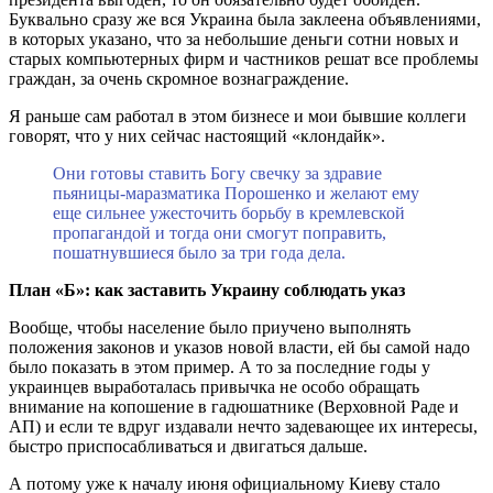
Буквально сразу же вся Украина была заклеена объявлениями,
в которых указано, что за небольшие деньги сотни новых и
старых компьютерных фирм и частников решат все проблемы
граждан, за очень скромное вознаграждение.
Я раньше сам работал в этом бизнесе и мои бывшие коллеги
говорят, что у них сейчас настоящий «клондайк».
Они готовы ставить Богу свечку за здравие
пьяницы-маразматика Порошенко и желают ему
еще сильнее ужесточить борьбу в кремлевской
пропагандой и тогда они смогут поправить,
пошатнувшиеся было за три года дела.
План «Б»: как заставить Украину соблюдать указ
Вообще, чтобы население было приучено выполнять
положения законов и указов новой власти, ей бы самой надо
было показать в этом пример. А то за последние годы у
украинцев выработалась привычка не особо обращать
внимание на копошение в гадюшатнике (Верховной Раде и
АП) и если те вдруг издавали нечто задевающее их интересы,
быстро приспосабливаться и двигаться дальше.
А потому уже к началу июня официальному Киеву стало