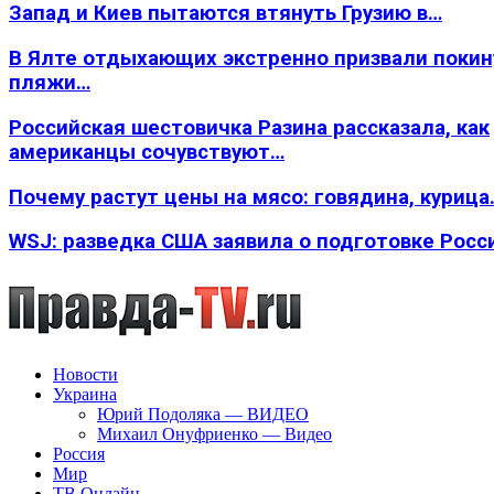
Запад и Киев пытаются втянуть Грузию в…
В Ялте отдыхающих экстренно призвали покин
пляжи…
Российская шестовичка Разина рассказала, как
американцы сочувствуют…
Почему растут цены на мясо: говядина, курица
WSJ: разведка США заявила о подготовке Росс
Новости
Украина
Юрий Подоляка — ВИДЕО
Михаил Онуфриенко — Видео
Россия
Мир
ТВ Онлайн