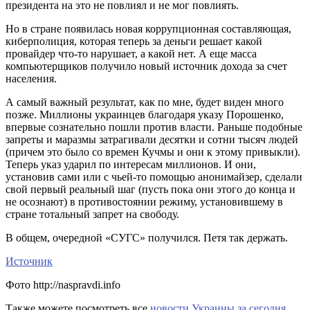
президента на это не повлиял и не мог повлиять.
Но в стране появилась новая коррупционная составляющая,
киберполиция, которая теперь за деньги решает какой
провайдер что-то нарушает, а какой нет. А еще масса
компьютерщиков получило новый источник дохода за счет
населения.
А самый важный результат, как по мне, будет виден много
позже. Миллионы украинцев благодаря указу Порошенко,
впервые сознательно пошли против власти. Раньше подобные
запреты и маразмы затрагивали десятки и сотни тысяч людей
(причем это было со времен Кучмы и они к этому привыкли).
Теперь указ ударил по интересам миллионов. И они,
установив сами или с чьей-то помощью анонимайзер, сделали
свой первый реальный шаг (пусть пока они этого до конца и
не осознают) в противостоянии режиму, установившему в
стране тотальный запрет на свободу.
В общем, очередной «СУГС» получился. Петя так держать.
Источник
Фото http://naspravdi.info
Также можете посмотреть все
новости Украины за сегодня