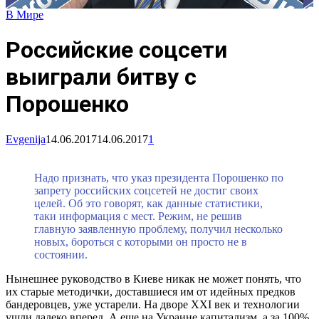
В Мире
Российские соцсети
выиграли битву с
Порошенко
Evgenija
14.06.2017
14.06.2017
1
Надо признать, что указ президента Порошенко по
запрету российских соцсетей не достиг своих
целей. Об это говорят, как данные статистики,
таки информация с мест. Режим, не решив
главную заявленную проблему, получил несколько
новых, бороться с которыми он просто не в
состоянии.
Нынешнее руководство в Киеве никак не может понять, что
их старые методички, доставшиеся им от идейных предков
бандеровцев, уже устарели. На дворе ХХI век и технологии
ушли далеко вперед. А еще на Украине капитализм, а за 100%