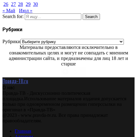
26
27
28
29
30
« Май
Июл »
Search for:
Search
Рубрики
Рубрики
Материалы предоставляются исключительно в
ознакомительных целях и могут не совпадать с мнением
администрации сайта, и предназначены для лиц 18 лет и
старше
Правда-ТВ.ru
О нас
Правда-ТВ - Дискуссионно политическая
площадка.Использование материалов издания допускается
только при одновременном размещении гиперссылки на
оригинал в «Правда-ТВ»
@2023 - www.pravda-tv.ru. Все права принадлежат
правообладателям.
Главная
Авторам