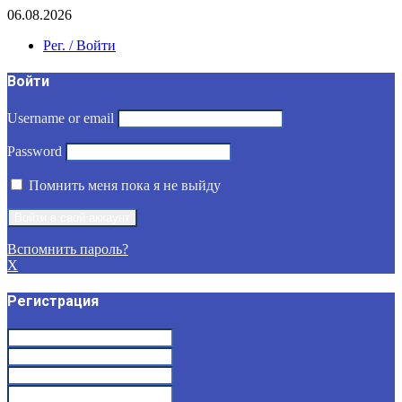
06.08.2026
Рег. / Войти
Войти
Username or email
Password
Помнить меня пока я не выйду
Вспомнить пароль?
X
Регистрация