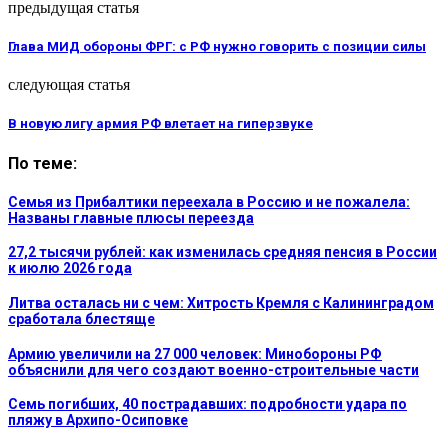
предыдущая статья
Глава МИД обороны ФРГ: с РФ нужно говорить с позиции силы
следующая статья
В новую лигу армия РФ влетает на гиперзвуке
По теме:
Семья из Прибалтики переехала в Россию и не пожалела:
Названы главные плюсы переезда
27,2 тысячи рублей: как изменилась средняя пенсия в России
к июлю 2026 года
Литва осталась ни с чем: Хитрость Кремля с Калининградом
сработала блестяще
Армию увеличили на 27 000 человек: Минобороны РФ
объяснили для чего создают военно-строительные части
Семь погибших, 40 пострадавших: подробности удара по
пляжу в Архипо-Осиповке