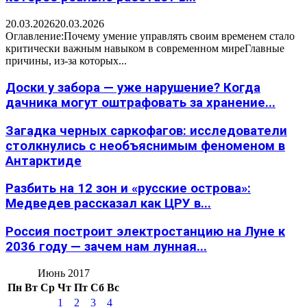
20.03.2026
20.03.2026
Оглавление:Почему умение управлять своим временем стало
критически важным навыком в современном миреГлавные
причины, из-за которых...
Доски у забора — уже нарушение? Когда
дачника могут оштрафовать за хранение...
Загадка черных саркофагов: исследователи
столкнулись с необъяснимым феноменом в
Антарктиде
Разбить на 12 зон и «русские острова»:
Медведев рассказал как ЦРУ в...
Россия построит электростанцию на Луне к
2036 году — зачем нам лунная...
Июнь 2017
Пн
Вт
Ср
Чт
Пт
Сб
Вс
1
2
3
4