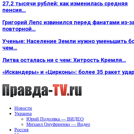
27,2 тысячи рублей: как изменилась средняя
пенсия…
Григорий Лепс извинился перед фанатами из-з
повторной…
Ученые: Население Земли нужно уменьшить б
чем…
Литва осталась ни с чем: Хитрость Кремля…
«Искандеры» и «Цирконы»: более 35 ракет уда
Новости
Украина
Юрий Подоляка — ВИДЕО
Михаил Онуфриенко — Видео
Россия