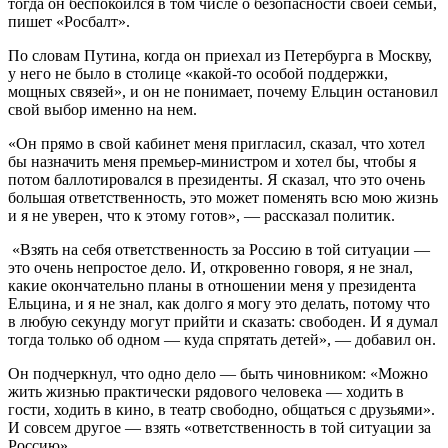
тогда он беспокоился в том числе о безопасности своей семьи,
пишет «Росбалт».​
По словам Путина, когда он приехал из Петербурга в Москву,
у него не было в столице «какой-то особой поддержки,
мощных связей», и он не понимает, почему Ельцин остановил
свой выбор именно на нем.
«Он прямо в свой кабинет меня пригласил, сказал, что хотел
бы назначить меня премьер-министром и хотел бы, чтобы я
потом баллотировался в президенты. Я сказал, что это очень
большая ответственность, это может поменять всю мою жизнь
и я не уверен, что к этому готов», — рассказал политик.
«Взять на себя ответственность за Россию в той ситуации —
это очень непростое дело. И, откровенно говоря, я не знал,
какие окончательно планы в отношении меня у президента
Ельцина, и я не знал, как долго я могу это делать, потому что
в любую секунду могут прийти и сказать: свободен. И я думал
тогда только об одном — куда спрятать детей», — добавил он.
Он подчеркнул, что одно дело — быть чиновником: «Можно
жить жизнью практически рядового человека — ходить в
гости, ходить в кино, в театр свободно, общаться с друзьями».
И совсем другое — взять «ответственность в той ситуации за
Россию».