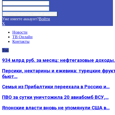
Уже имеете аккаунт?
Войти
X
Новости
ТВ Онлайн
Контакты
Топ
934 млрд руб. за месяц: нефтегазовые доходы
Персики, нектарины и ежевика: турецкие фрук
бьют…
Семья из Прибалтики переехала в Россию и…
ПВО за сутки уничтожила 20 авиабомб ВСУ,…
Японские власти вновь не упомянули США в…