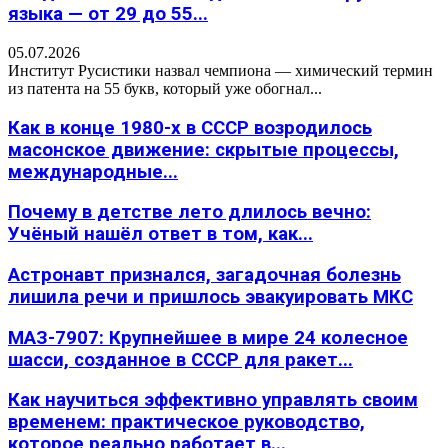
языка — от 29 до 55...
05.07.2026
Институт Русистики назвал чемпиона — химический термин
из патента на 55 букв, который уже обогнал...
Как в конце 1980-х в СССР возродилось
масонское движение: скрытые процессы,
международные...
Почему в детстве лето длилось вечно:
Учёный нашёл ответ в том, как...
Астронавт признался, загадочная болезнь
лишила речи и пришлось эвакуировать МКС
МАЗ-7907: Крупнейшее в мире 24 колесное
шасси, созданное в СССР для ракет...
Как научиться эффективно управлять своим
временем: практическое руководство,
которое реально работает в...