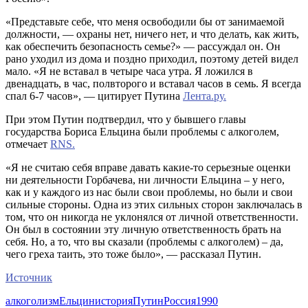
«Представьте себе, что меня освободили бы от занимаемой
должности, — охраны нет, ничего нет, и что делать, как жить,
как обеспечить безопасность семье?» — рассуждал он. Он
рано уходил из дома и поздно приходил, поэтому детей видел
мало. «Я не вставал в четыре часа утра. Я ложился в
двенадцать, в час, полвторого и вставал часов в семь. Я всегда
спал 6-7 часов», — цитирует Путина
Лента.ру.
При этом Путин подтвердил, что у бывшего главы
государства Бориса Ельцина были проблемы с алкоголем,
отмечает
RNS.
«Я не считаю себя вправе давать какие-то серьезные оценки
ни деятельности Горбачева, ни личности Ельцина – у него,
как и у каждого из нас были свои проблемы, но были и свои
сильные стороны. Одна из этих сильных сторон заключалась в
том, что он никогда не уклонялся от личной ответственности.
Он был в состоянии эту личную ответственность брать на
себя. Но, а то, что вы сказали (проблемы с алкоголем) – да,
чего греха таить, это тоже было», — рассказал Путин.
Источник
алкоголизм
Ельцин
история
Путин
Россия
1990