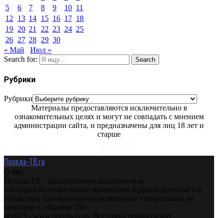
5
6
7
8
9
10
11
12
13
14
15
16
17
18
19
20
21
22
23
24
25
26
27
28
29
30
« Май
Июл »
Search for:
Search
Рубрики
Рубрики
Материалы предоставляются исключительно в
ознакомительных целях и могут не совпадать с мнением
администрации сайта, и предназначены для лиц 18 лет и
старше
Правда-ТВ.ru
О нас
Правда-ТВ - Дискуссионно политическая
площадка.Использование материалов издания допускается
только при одновременном размещении гиперссылки на
оригинал в «Правда-ТВ»
@2023 - www.pravda-tv.ru. Все права принадлежат