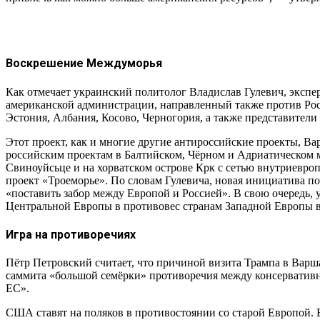
Воскрешение Междуморья
Как отмечает украинский политолог Владислав Гулевич, экспе
американской администрации, направленный также против Росс
Эстония, Албания, Косово, Черногория, а также представител
Этот проект, как и многие другие антироссийские проекты, Ва
российским проектам в Балтийском, Чёрном и Адриатическом 
Свиноуйсьце и на хорватском острове Крк с сетью внутриевроп
проект «Троеморье». По словам Гулевича, новая инициатива п
«поставить забор между Европой и Россией». В свою очередь,
Центральной Европы в противовес странам Западной Европы 
Игра на противоречиях
Пётр Петровский считает, что причиной визита Трампа в Вар
саммита «большой семёрки» противоречия между консерватив
ЕС».
США ставят на поляков в противостоянии со старой Европой. В