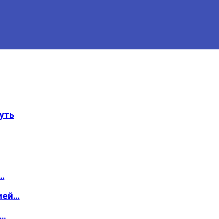
уть
…
ией…
о…