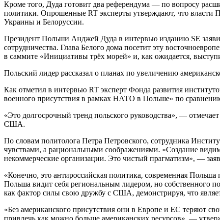
Кроме того, Дуда готовит два референдума — по вопросу рас
политики. Опрошенные RT эксперты утверждают, что власти По
Украины и Белоруссии.
Президент Польши Анджей Дуда в интервью изданию SE заявил
сотрудничества. Глава Белого дома посетит эту восточноевроп
в саммите «Инициативы трёх морей» и, как ожидается, выступи
Польский лидер рассказал о планах по увеличению американск
Как отметил в интервью RT эксперт Фонда развития институт
военного присутствия в рамках НАТО в Польше» по сравнению 
«Это долгосрочный тренд польского руководства», — отмечает
США.
По словам политолога Петра Петровского, сотрудника Институ
чувствами, а рациональными соображениями. «Создание видим
некоммерческие организации. Это чистый прагматизм», — заяв
«Конечно, это антироссийская политика, современная Польша 
Польша видит себя региональным лидером, но собственного по
как фактор силы свою дружбу с США, демонстрируя, что явля
«Без американского присутствия они в Европе и ЕС теряют св
привлечь как можно больше американских ресурсов», — утверж