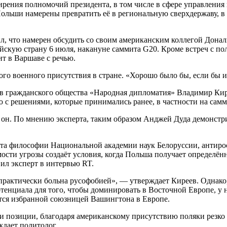
ширения полномочий президента, в том числе в сфере управлен
льши намерены превратить её в региональную сверхдержаву, в 
, что намерен обсудить со своим американским коллегой Дона
ейскую страну 6 июля, накануне саммита G20. Кроме встреч с п
т в Варшаве с речью.
ого военного присутствия в стране. «Хорошо было бы, если бы 
ов гражданского общества «Народная дипломатия» Владимир Кир
с решениями, которые принимались ранее, в частности на самм
 он. По мнению эксперта, таким образом Анджей Дуда демонстри
та философии Национальной академии наук Белоруссии, антирос
ости угрозы создаёт условия, когда Польша получает определё
ил эксперт в интервью RT.
практически больна русофобией», — утверждает Киреев. Однако, 
тенциала для того, чтобы доминировать в Восточной Европе, у 
ется избранной союзницей Вашингтона в Европе.
ои позиции, благодаря американскому присутствию поляки резко
дает политолог.