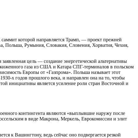
а саммит которой направляется Трамп, — проект прежней
а, Польша, Румыния, Словакия, Словения, Хорватия, Чехия,
я заявленная цель — создание энергетической альтернативы
сжиженного газа из США и Катара СПГ-терминалов в польском
ависимость Европы от «Газпрома». Польша называет этот
30-х годов прошлого века, и направлен она на то, чтобы
этой инициативы является усиление роли стран Восточной и
 военного контингента являются «выплывшие наружу после
сельским в виде Макрона, Меркель, Еврокомиссии и элит
тся к Вашингтону, ведь сейчас оно подвергается резкой