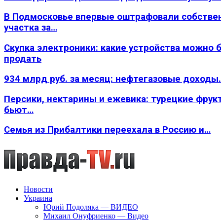
В Подмосковье впервые оштрафовали собстве
участка за…
Скупка электроники: какие устройства можно 
продать
934 млрд руб. за месяц: нефтегазовые доходы
Персики, нектарины и ежевика: турецкие фрук
бьют…
Семья из Прибалтики переехала в Россию и…
Новости
Украина
Юрий Подоляка — ВИДЕО
Михаил Онуфриенко — Видео