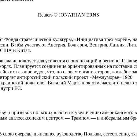
Reuters © JONATHAN ERNS
рт Фонда стратегической культуры, «Инициатива трёх морей», н
ии. В нём участвуют Австрия, Болгария, Венгрия, Латвия, Литв
и США и Китая.
ршава использует для усиления своих позиций в регионе. Главна
морях. Планируется соединение ориентированных на поставки 
ейских газопроводов, что, по словам организаторов, «ослабит з
овторяет антироссийский польский проект «Междуморье» 1920—19
 украинский политолог Виталий Мартынюк отмечает, что целью 
внутри ЕС.
шаву и призывов польских властей к увеличению американского
ным англосаксонским центром — Трампом — и либеральным брюс
 свою очередь, нынешнее руководство Польши, естественно, тяне