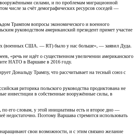
ия вооружёнными силами, и по проблемам миграционной
том числе за счёт демографических ресурсов соседей —
льдом Трампом вопросы экономического и военного
ольским руководством американский президент примет участие
их (военных США. — RT) было у нас больше», — заявил Дуда.
еев, «речь не идёт о существенном увеличении американского
ите НАТО в Варшаве в 2016 году.
рует Дональду Трампу, что рассчитывает на тесный союз с
сийская риторика польского руководства продиктована не
нные инвестиции в собственные вооружённые силы, в
по его словам, у этой инициативы есть и второе дно —
неё недостаточно. Поэтому Варшава стремится использовать
 наращивают свои возможности, и с этим связано желание