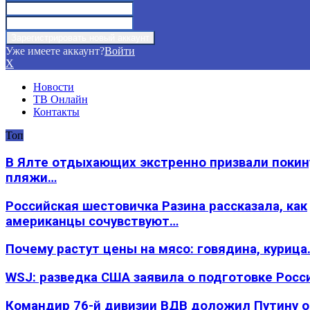
Уже имеете аккаунт?
Войти
X
Новости
ТВ Онлайн
Контакты
Топ
В Ялте отдыхающих экстренно призвали покин
пляжи…
Российская шестовичка Разина рассказала, как
американцы сочувствуют…
Почему растут цены на мясо: говядина, курица
WSJ: разведка США заявила о подготовке Росс
Командир 76-й дивизии ВДВ доложил Путину 