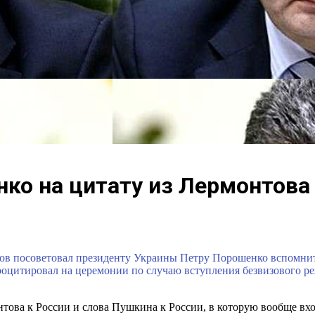
нко на цитату из Лермонтова
ов посоветовал президенту Украины Петру Порошенко вспомни
роцитировал на церемонии по случаю вступления безвизового ре
нтова к России и слова Пушкина к России, в которую вообще вхо