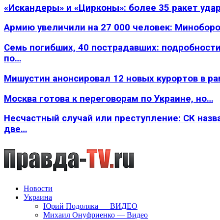
«Искандеры» и «Цирконы»: более 35 ракет уда
Армию увеличили на 27 000 человек: Минобор
Семь погибших, 40 пострадавших: подробности
по…
Мишустин анонсировал 12 новых курортов в р
Москва готова к переговорам по Украине, но…
Несчастный случай или преступление: СК назв
две…
Новости
Украина
Юрий Подоляка — ВИДЕО
Михаил Онуфриенко — Видео