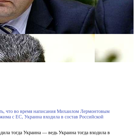
ть, что во время написания Михаилом Лермонтовым
жима с ЕС, Украина входила в состав Российской
дила тогда Украина — ведь Украина тогда входила в