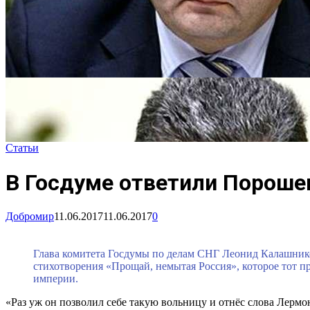
Статьи
В Госдуме ответили Пороше
Добромир
11.06.2017
11.06.2017
0
Глава комитета Госдумы по делам СНГ Леонид Калашник
стихотворения «Прощай, немытая Россия», которое тот п
империи.
«Раз уж он позволил себе такую вольницу и отнёс слова Лермо