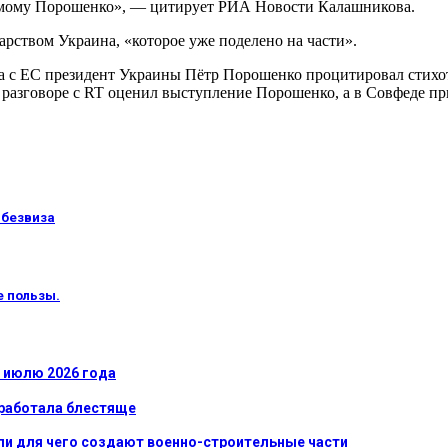
самому Порошенко», — цитирует РИА Новости Калашникова.
арством Украина, «которое уже поделено на части».
жима с ЕС президент Украины Пётр Порошенко процитировал сти
 разговоре с RT оценил выступление Порошенко, а в Совфеде п
 безвиза
е пользы.
к июлю 2026 года
сработала блестяще
ли для чего создают военно-строительные части