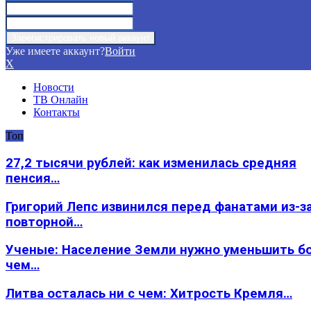
Уже имеете аккаунт?
Войти
X
Новости
ТВ Онлайн
Контакты
Топ
27,2 тысячи рублей: как изменилась средняя
пенсия…
Григорий Лепс извинился перед фанатами из-з
повторной…
Ученые: Население Земли нужно уменьшить б
чем…
Литва осталась ни с чем: Хитрость Кремля…