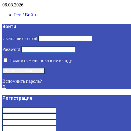
06.08.2026
Рег. / Войти
Войти
Username or email
Password
Помнить меня пока я не выйду
Вспомнить пароль?
X
Регистрация