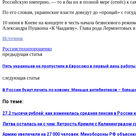
Российскую империю, — то я бы их в полной мере (отнёс) к 
По его словам, украинские власти доведут до «прощай» с госуд
10 июня в Киеве на концерте в честь начала безвизового ре
Александра Пушкина «К Чаадаеву». Глава рода Лермонтовых в
Источник
Россия
стихи
порошенко
предыдущая статья
Пять украинцев не пропустили в Евросоюз в первый день работы
следующая статья
В России будут лечить по новому. Меньше антибиотиков – больш
По теме:
27,2 тысячи рублей: как изменилась средняя пенсия в России 
Литва осталась ни с чем: Хитрость Кремля с Калининградом 
Армию увеличили на 27 000 человек: Минобороны РФ объясни