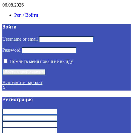
06.08.2026
Рег. / Войти
Войти
Username or email
Password
Помнить меня пока я не выйду
Вспомнить пароль?
X
Регистрация