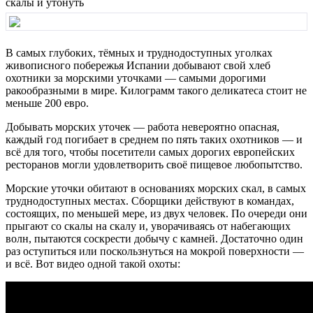
скалы и утонуть
В самых глубоких, тёмных и труднодоступных уголках
живописного побережья Испании добывают свой хлеб
охотники за морскими уточками — самыми дорогими
ракообразными в мире. Килограмм такого деликатеса стоит не
меньше 200 евро.
Добывать морских уточек — работа невероятно опасная,
каждый год погибает в среднем по пять таких охотников — и
всё для того, чтобы посетители самых дорогих европейских
ресторанов могли удовлетворить своё пищевое любопытство.
Морские уточки обитают в основаниях морских скал, в самых
труднодоступных местах. Сборщики действуют в командах,
состоящих, по меньшей мере, из двух человек. По очереди они
прыгают со скалы на скалу и, уворачиваясь от набегающих
волн, пытаются соскрести добычу с камней. Достаточно один
раз оступиться или поскользнуться на мокрой поверхности —
и всё. Вот видео одной такой охоты: