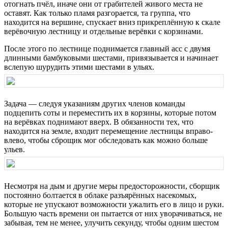
отогнать пчёл, иначе они от грабителей живого места не
оставят. Как только пламя разгорается, та группа, что
находится на вершине, спускает вниз прикреплённую к скале
верёвочную лестницу и отдельные верёвки с корзинами.
После этого по лестнице поднимается главный асс с двумя
длинными бамбуковыми шестами, привязывается и начинает
вслепую шурудить этими шестами в ульях.
Задача — следуя указаниям других членов команды
подцепить соты и переместить их в корзины, которые потом
на верёвках поднимают вверх. В обязанности тех, что
находится на земле, входит перемещение лестницы вправо-
влево, чтобы сброщик мог обследовать как можно больше
ульев.
Несмотря на дым и другие меры предосторожности, сборщик
постоянно болтается в облаке разъярённых насекомых,
которые не упускают возможности ужалить его в лицо и руки.
Большую часть времени он пытается от них уворачиваться, не
забывая, тем не менее, улучить секунду, чтобы одним шестом