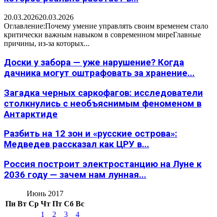
20.03.2026
20.03.2026
Оглавление:Почему умение управлять своим временем стало
критически важным навыком в современном миреГлавные
причины, из-за которых...
Доски у забора — уже нарушение? Когда
дачника могут оштрафовать за хранение...
Загадка черных саркофагов: исследователи
столкнулись с необъяснимым феноменом в
Антарктиде
Разбить на 12 зон и «русские острова»:
Медведев рассказал как ЦРУ в...
Россия построит электростанцию на Луне к
2036 году — зачем нам лунная...
Июнь 2017
Пн
Вт
Ср
Чт
Пт
Сб
Вс
1
2
3
4