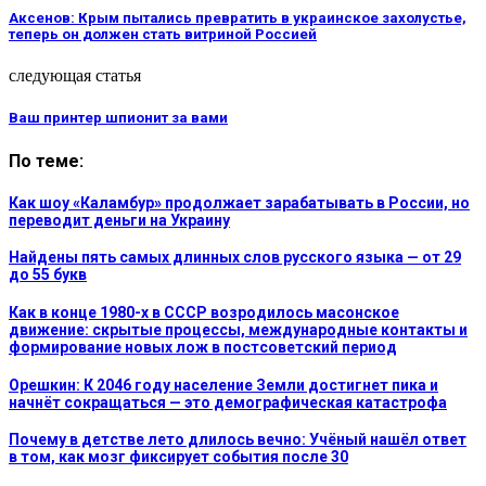
Аксенов: Крым пытались превратить в украинское захолустье,
теперь он должен стать витриной Россией
следующая статья
Ваш принтер шпионит за вами
По теме:
Как шоу «Каламбур» продолжает зарабатывать в России, но
переводит деньги на Украину
Найдены пять самых длинных слов русского языка — от 29
до 55 букв
Как в конце 1980-х в СССР возродилось масонское
движение: скрытые процессы, международные контакты и
формирование новых лож в постсоветский период
Орешкин: К 2046 году население Земли достигнет пика и
начнёт сокращаться — это демографическая катастрофа
Почему в детстве лето длилось вечно: Учёный нашёл ответ
в том, как мозг фиксирует события после 30