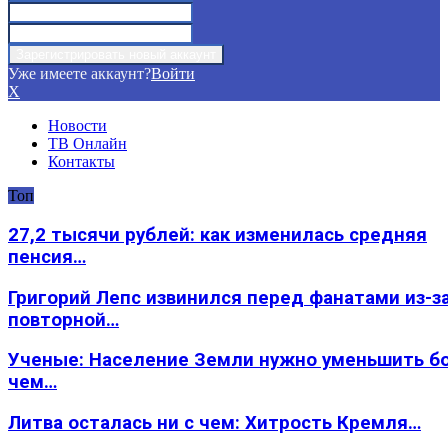
Уже имеете аккаунт?
Войти
X
Новости
ТВ Онлайн
Контакты
Топ
27,2 тысячи рублей: как изменилась средняя
пенсия…
Григорий Лепс извинился перед фанатами из-з
повторной…
Ученые: Население Земли нужно уменьшить б
чем…
Литва осталась ни с чем: Хитрость Кремля…