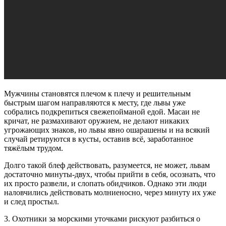
Мужчины становятся плечом к плечу и решительным
быстрым шагом направляются к месту, где львы уже
собрались подкрепиться свежепойманой едой. Масаи не
кричат, не размахивают оружием, не делают никаких
угрожающих знаков, но львы явно ошарашены и на всякий
случай ретируются в кусты, оставив всё, заработанное
тяжёлым трудом.
Долго такой блеф действовать, разумеется, не может, львам
достаточно минуты-двух, чтобы прийти в себя, осознать, что
их просто развели, и слопать обидчиков. Однако эти люди
наловчились действовать молниеносно, через минуту их уже
и след простыл.
3. Охотники за морскими уточками рискуют разбиться о