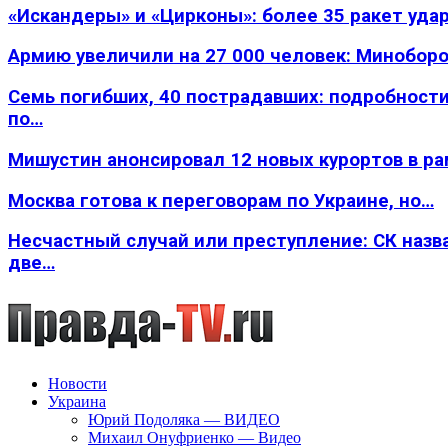
«Искандеры» и «Цирконы»: более 35 ракет уда
Армию увеличили на 27 000 человек: Минобор
Семь погибших, 40 пострадавших: подробности
по…
Мишустин анонсировал 12 новых курортов в р
Москва готова к переговорам по Украине, но…
Несчастный случай или преступление: СК назв
две…
Новости
Украина
Юрий Подоляка — ВИДЕО
Михаил Онуфриенко — Видео