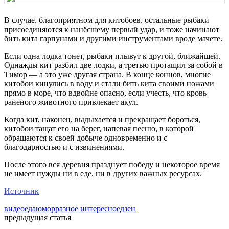
В случае, благоприятном для китобоев, остальные рыбаки
присоединяются к нанёсшему первый удар, и тоже начинают
бить кита гарпунами и другими инструментами вроде мачете.
Если одна лодка тонет, рыбаки плывут к другой, ближайшей.
Однажды кит разбил две лодки, а третью протащил за собой в
Тимор — а это уже другая страна. В конце концов, многие
китобои кинулись в воду и стали бить кита своими ножами
прямо в море, что вдвойне опасно, если учесть, что кровь
раненого животного привлекает акул.
Когда кит, наконец, выдыхается и прекращает бороться,
китобои тащат его на берег, напевая песню, в которой
обращаются к своей добыче одновременно и с
благодарностью и с извинениями.
После этого вся деревня празднует победу и некоторое время
не имеет нужды ни в еде, ни в других важных ресурсах.
Источник
видео
еда
юмор
разное интересное
дзен
предыдущая статья