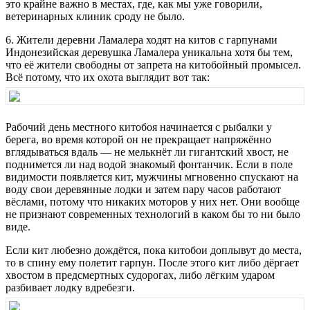
это крайне важно в местах, где, как мы уже говорили,
ветеринарных клиник сроду не было.
6. Жители деревни Ламалера ходят на китов с гарпунами
Индонезийская деревушка Ламалера уникальна хотя бы тем,
что её жители свободны от запрета на китобойный промысел.
Всё потому, что их охота выглядит вот так:
Рабочий день местного китобоя начинается с рыбалки у
берега, во время которой он не прекращает напряжённо
вглядываться вдаль — не мелькнёт ли гигантский хвост, не
поднимется ли над водой знакомый фонтанчик. Если в поле
видимости появляется кит, мужчины мгновенно спускают на
воду свои деревянные лодки и затем пару часов работают
вёслами, потому что никаких моторов у них нет. Они вообще
не признают современных технологий в каком бы то ни было
виде.
Если кит любезно дождётся, пока китобои доплывут до места,
то в спину ему полетит гарпун. После этого кит либо дёргает
хвостом в предсмертных судорогах, либо лёгким ударом
разбивает лодку вдребезги.