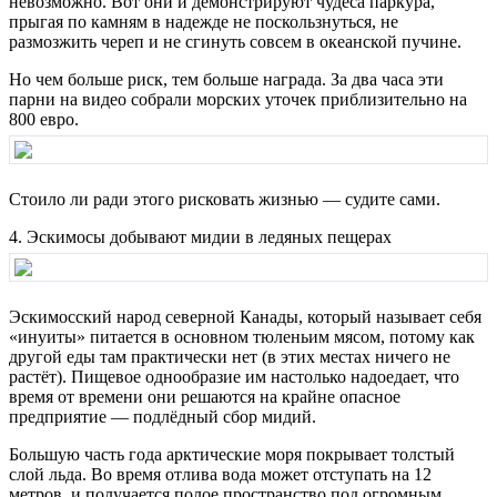
невозможно. Вот они и демонстрируют чудеса паркура,
прыгая по камням в надежде не поскользнуться, не
размозжить череп и не сгинуть совсем в океанской пучине.
Но чем больше риск, тем больше награда. За два часа эти
парни на видео собрали морских уточек приблизительно на
800 евро.
Стоило ли ради этого рисковать жизнью — судите сами.
4. Эскимосы добывают мидии в ледяных пещерах
Эскимосский народ северной Канады, который называет себя
«инуиты» питается в основном тюленьим мясом, потому как
другой еды там практически нет (в этих местах ничего не
растёт). Пищевое однообразие им настолько надоедает, что
время от времени они решаются на крайне опасное
предприятие — подлёдный сбор мидий.
Большую часть года арктические моря покрывает толстый
слой льда. Во время отлива вода может отступать на 12
метров, и получается полое пространство под огромным