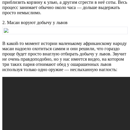
приблизить корзину к улью, а другим сгрести в неё соты. Весь
процесс занимает обычно около часа — дольше выдержать
просто немыслимо.
2. Масаи воруют добычу у львов
В какой-то момент истории маленькому африканскому народу
масаи надоело охотиться самим и они решили, что гораздо
проще будет просто внаглую отбирать добычу у львов. Звучит
не очень правдоподобно, но у нас имеется видео, на котором
три таких парня отнимают обед у ошарашенных львов
используя только одно оружие — неслыханную наглость: