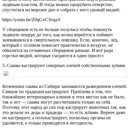
ледяным пластом. И тогда можно прорубить отверстие,
спуститься на морское дно и собрать с него урожай мидий:
https://youtu.be/Z0qGvC3vqaA
У сборщиков есть не больше получаса чтобы покинуть
ледяную пещеру до того, как волна вернётся и поймает
зазевавшихся в смертельную ловушку. Если, конечно, лёд,
который с отливом повисает практически в воздухе, не
обвалится на отчаянных сборщиков раньше. И всё ради
горстки мидий, которые съедаются в один присест.
5. Саамы кастрируют северных оленей собственными зубами
Кочевники саамы из Сибири занимаются разведением оленей.
Самцов по традиции кастрируют. Проблема в том, что
ближайшие ветеринарных клиник в этих местах как не было,
так и нет — саамы могут рассчитывать только на себя.
Поэтому этот народ до сих пор кастрирует животных так, как
это делали их деды и прадеды — то есть зубами. Вернее даже
не кастрирует, а полукастрирует, поскольку органы не
удаляются, а только приводятся в негодность.