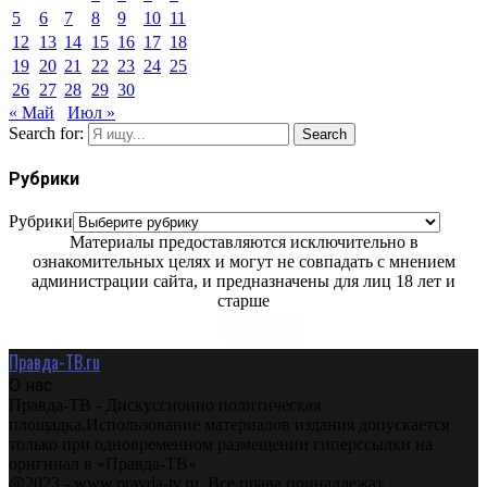
5
6
7
8
9
10
11
12
13
14
15
16
17
18
19
20
21
22
23
24
25
26
27
28
29
30
« Май
Июл »
Search for:
Search
Рубрики
Рубрики
Материалы предоставляются исключительно в
ознакомительных целях и могут не совпадать с мнением
администрации сайта, и предназначены для лиц 18 лет и
старше
Правда-ТВ.ru
О нас
Правда-ТВ - Дискуссионно политическая
площадка.Использование материалов издания допускается
только при одновременном размещении гиперссылки на
оригинал в «Правда-ТВ»
@2023 - www.pravda-tv.ru. Все права принадлежат