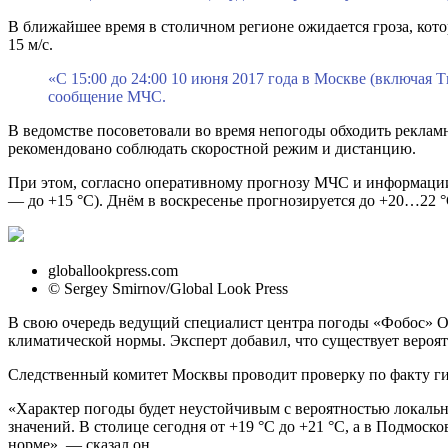
В ближайшее время в столичном регионе ожидается гроза, кото
15 м/с.
«С 15:00 до 24:00 10 июня 2017 года в Москве (включая
сообщение МЧС.
В ведомстве посоветовали во время непогоды обходить реклам
рекомендовано соблюдать скоростной режим и дистанцию.
При этом, согласно оперативному прогнозу МЧС и информации
— до +15 °С). Днём в воскресенье прогнозируется до +20…22 
globallookpress.com
© Sergey Smirnov/Global Look Press
В свою очередь ведущий специалист центра погоды «Фобос» Олег
климатической нормы. Эксперт добавил, что существует вероя
Следственный комитет Москвы проводит проверку по факту г
«Характер погоды будет неустойчивым с вероятностью локаль
значений. В столице сегодня от +19 °C до +21 °C, а в Подмоско
норме», — сказал он.