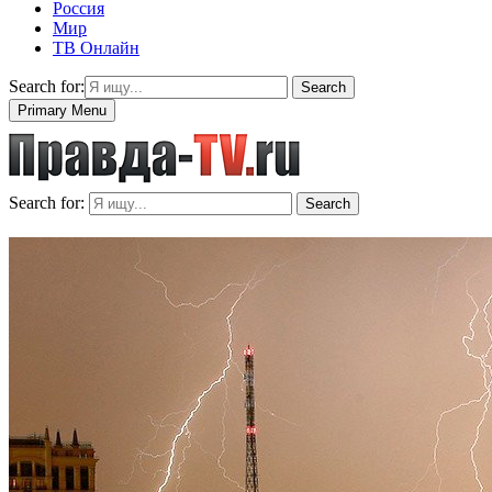
Россия
Мир
ТВ Онлайн
Search for:
Search
Primary Menu
Search for:
Search