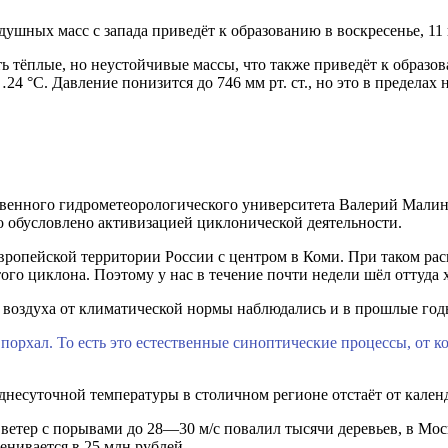
ушных масс с запада приведёт к образованию в воскресенье, 11 
ь тёплые, но неустойчивые массы, что также приведёт к образо
4 °C. Давление понизится до 746 мм рт. ст., но это в пределах
твенного гидрометеорологического университета Валерий Малини
то обусловлено активизацией циклонической деятельности.
вропейской территории России с центром в Коми. При таком рас
того циклона. Поэтому у нас в течение почти недели шёл отту
 воздуха от климатической нормы наблюдались и в прошлые год
порхал. То есть это естественные синоптические процессы, от к
днесуточной температуры в столичном регионе отстаёт от кален
етер с порывами до 28—30 м/с повалил тысячи деревьев, в Моск
енивается в 25 млн рублей.