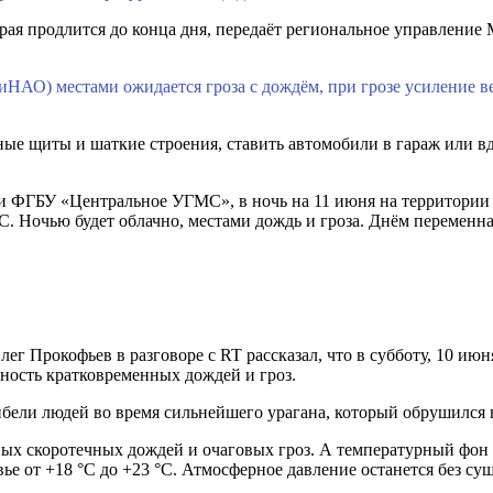
рая продлится до конца дня, передаёт региональное управление
 ТиНАО) местами ожидается гроза с дождём, при грозе усиление 
ные щиты и шаткие строения, ставить автомобили в гараж или в
 ФГБУ «Центральное УГМС», в ночь на 11 июня на территории 
°С. Ночью будет облачно, местами дождь и гроза. Днём переменн
 Прокофьев в разговоре с RT рассказал, что в субботу, 10 июня
тность кратковременных дождей и гроз.
ибели людей во время сильнейшего урагана, который обрушилс
ных скоротечных дождей и очаговых гроз. А температурный фон
вье от +18 °C до +23 °C. Атмосферное давление останется без су