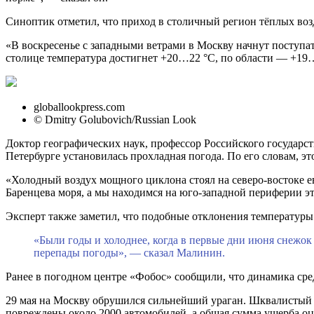
Синоптик отметил, что приход в столичный регион тёплых возд
«В воскресенье с западными ветрами в Москву начнут поступат
столице температура достигнет +20…22 °C, по области — +19…2
globallookpress.com
© Dmitry Golubovich/Russian Look
Доктор географических наук, профессор Российского государс
Петербурге установилась прохладная погода. По его словам, э
«Холодный воздух мощного циклона стоял на северо-востоке е
Баренцева моря, а мы находимся на юго-западной периферии э
Эксперт также заметил, что подобные отклонения температуры
«Были годы и холоднее, когда в первые дни июня снежок 
перепады погоды», — сказал Малинин.
Ранее в погодном центре «Фобос» сообщили, что динамика сре
29 мая на Москву обрушился сильнейший ураган. Шквалистый в
повреждены около 2000 автомобилей, а общая сумма ущерба оц