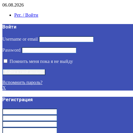
06.08.2026
Рег. / Войти
Войти
Username or email
Password
Помнить меня пока я не выйду
Вспомнить пароль?
X
Регистрация