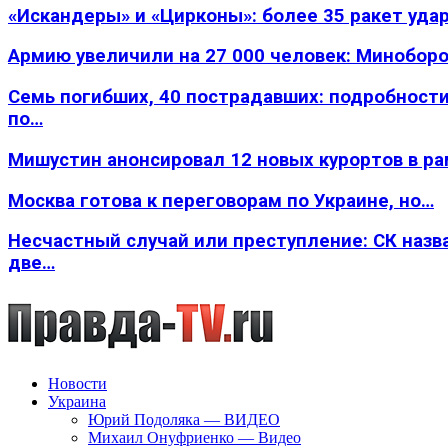
«Искандеры» и «Цирконы»: более 35 ракет уда
Армию увеличили на 27 000 человек: Минобор
Семь погибших, 40 пострадавших: подробности
по…
Мишустин анонсировал 12 новых курортов в р
Москва готова к переговорам по Украине, но…
Несчастный случай или преступление: СК назв
две…
Новости
Украина
Юрий Подоляка — ВИДЕО
Михаил Онуфриенко — Видео