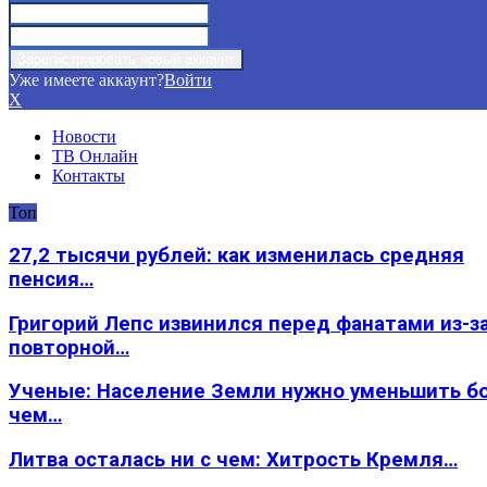
Уже имеете аккаунт?
Войти
X
Новости
ТВ Онлайн
Контакты
Топ
27,2 тысячи рублей: как изменилась средняя
пенсия…
Григорий Лепс извинился перед фанатами из-з
повторной…
Ученые: Население Земли нужно уменьшить б
чем…
Литва осталась ни с чем: Хитрость Кремля…