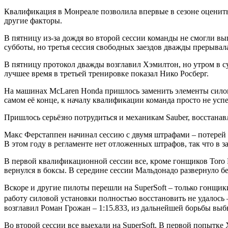
Квалификация в Монреале позволила впервые в сезоне оценит
другие факторы.
В пятницу из-за дождя во второй сессии команды не смогли в
субботы, но третья сессия свободных заездов дважды прерывала
В пятницу протокол дважды возглавил Хэмилтон, но утром в су
лучшее время в третьей тренировке показал Нико Росберг.
На машинах McLaren Honda пришлось заменить элементы силовой
самом её конце, к началу квалификации команда просто не усп
Пришлось серьёзно потрудиться и механикам Sauber, восстана
Макс Ферстаппен начинал сессию с двумя штрафами – потерей п
В этом году в регламенте нет отложенных штрафов, так что в з
В первой квалификационной сессии все, кроме гонщиков Toro 
вернулся в боксы. В середине сессии Мальдонадо развернуло б
Вскоре и другие пилоты перешли на SuperSoft – только гонщик
работу силовой установки полностью восстановить не удалось 
возглавил Роман Грожан – 1:15.833, из дальнейшей борьбы выб
Во второй сессии все выехали на SuperSoft. В первой попытке