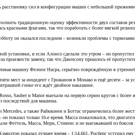
ь расстановку сил в конфигурации машин с небольшой прижимно
ыполнить традиционную оценку эффективности двух составов ре
сь красными флагами, так что поработать с более мягкой резино
бботу он оказался последним – возникли проблемы с тормозами, 
 установки, и если Алонсо сделали это утром – он пропустил ч
ела произвести замену, так что Дженсону пришлось её пропустить
вливая машину Фелипе Насра, серьёзно повреждённую в утренней
яти мест за инцидент с Грожаном в Монако и ещё десяти – за ус
автрашней гонке его ждёт двойное наказание.
Rosso, Sauber и Manor выехали на первую серию кругов с более
ез последствий для машины.
и Mercedes, а также Райкконен и Боттас ограничились более жес
– он показал только 16-е время. Масса пожаловался, что двигат
ыли Феттель, Масса, Мери, Стивенс и не выезжавший из боксов 
 Хэмилтон показал лучшее время – 1:14.661, Росберг уступил ем