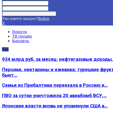
Уже имеете аккаунт?
Войти
X
Новости
ТВ Онлайн
Контакты
Топ
934 млрд руб. за месяц: нефтегазовые доходы
Персики, нектарины и ежевика: турецкие фрук
бьют…
Семья из Прибалтики переехала в Россию и…
ПВО за сутки уничтожила 20 авиабомб ВСУ,…
Японские власти вновь не упомянули США в…