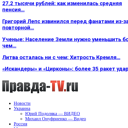
27,2 тысячи рублей: как изменилась средняя
пенсия…
Григорий Лепс извинился перед фанатами из-з
повторной…
Ученые: Население Земли нужно уменьшить б
чем…
Литва осталась ни с чем: Хитрость Кремля…
«Искандеры» и «Цирконы»: более 35 ракет уда
Новости
Украина
Юрий Подоляка — ВИДЕО
Михаил Онуфриенко — Видео
Россия