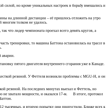
й силой, но кроме уникальных настроек в борьбу вмешались и
зины на длинной дистанции – её пришлось отложить на утро
й многим толком не удалось.
так что лидер чемпионата проехал всего девять кругов, а
асть тренировки, то машина Баттона остановилась на трассе в
.
 аварии.
тановку пятого двигателя внутреннего сгорания уже в Канаде.
 жесткой резиной. У Феттеля возникли проблемы с MGU-H, и он
ткой резиной. На последних минутах выехал и Феттель, но
елю не хватало мощности, и оказался 17-м. В итоге, протокол
Баттон.
у 12 тысячных, и вторую попытку они пропустили. Ближе всех к