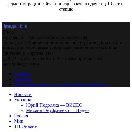
администрации сайта, и предназначены для лиц 18 лет и
старше
Правда-ТВ.ru
О нас
Правда-ТВ - Дискуссионно политическая
площадка.Использование материалов издания допускается
только при одновременном размещении гиперссылки на
оригинал в «Правда-ТВ»
@2023 - www.pravda-tv.ru. Все права принадлежат
правообладателям.
Главная
Авторам
Владельцам авторских прав. Ответственности.
Новости
Украина
Юрий Подоляка — ВИДЕО
Михаил Онуфриенко — Видео
Россия
Мир
ТВ Онлайн