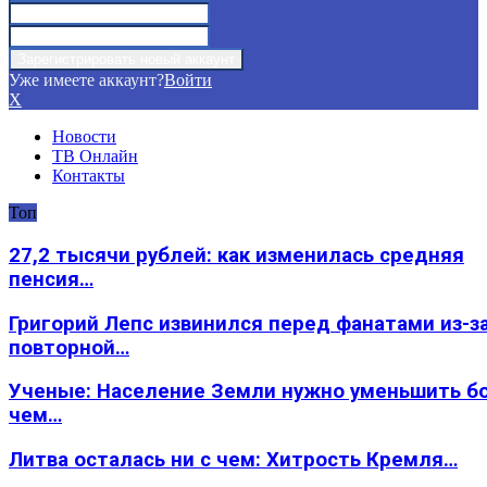
Уже имеете аккаунт?
Войти
X
Новости
ТВ Онлайн
Контакты
Топ
27,2 тысячи рублей: как изменилась средняя
пенсия…
Григорий Лепс извинился перед фанатами из-з
повторной…
Ученые: Население Земли нужно уменьшить б
чем…
Литва осталась ни с чем: Хитрость Кремля…