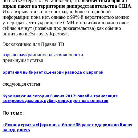
по статье «теракт». Установлено, что
неизвестный бросил
взрыв пакет на территорию диппредставительства США
.
Из-за взрыва никто не пострадал. Более подробной
информации пока нет, однако с 99%-й вероятностью можно
утверждать, что украинские СМИ и политики в один голос
сейчас начнут (позабыв про доказательства) как обычно
винить во всём «руку Кремля».
Эксклюзивно для Правда-ТВ
взрыв
сша
украина
посольство
яновости
предыдущая статья
Британия выбирает сценарии развода с Европой
следующая статья
Курс валют на сегодня 8 июня 2017: онлайн-трансляция
котировок доллара, рубля, евро, прогноз экспертов
По теме:
«Искандеры» и «Цирконы»: более 35 ракет ударили по Киеву
за одну ночь