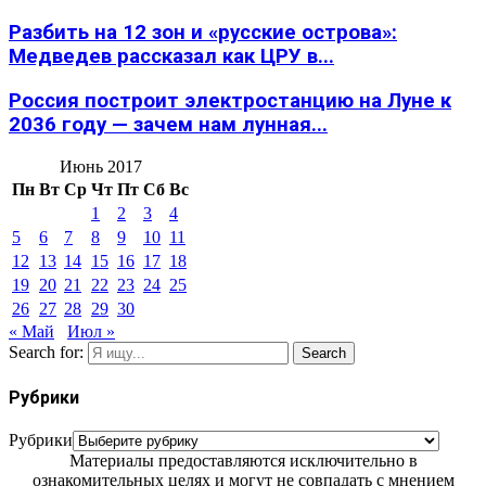
Разбить на 12 зон и «русские острова»:
Медведев рассказал как ЦРУ в...
Россия построит электростанцию на Луне к
2036 году — зачем нам лунная...
Июнь 2017
Пн
Вт
Ср
Чт
Пт
Сб
Вс
1
2
3
4
5
6
7
8
9
10
11
12
13
14
15
16
17
18
19
20
21
22
23
24
25
26
27
28
29
30
« Май
Июл »
Search for:
Search
Рубрики
Рубрики
Материалы предоставляются исключительно в
ознакомительных целях и могут не совпадать с мнением