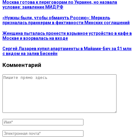
Москва готова к переговорам по Украине, но назвала
условие: заявление МИД РФ
«Нужны были, чтобы обмануть Россию»: Меркель
призналась пранкерам в фиктивности Минских соглашений
Женщина пыталась пронести взрывное устройство в кафе в
Москве и взорвалась на входе
Сергей Лазарев купил апартаменты в Майами-Бич за $1 млн
с видом на залив Бискейн
Комментарий