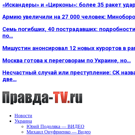
«Искандеры» и «Цирконы»: более 35 ракет уда
Армию увеличили на 27 000 человек: Минобор
Семь погибших, 40 пострадавших: подробности
по…
Мишустин анонсировал 12 новых курортов в р
Москва готова к переговорам по Украине, но…
Несчастный случай или преступление: СК назв
две…
Новости
Украина
Юрий Подоляка — ВИДЕО
Михаил Онуфриенко — Видео