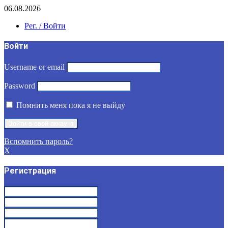
06.08.2026
Рег. / Войти
Войти
Username or email
Password
Помнить меня пока я не выйду
Вспомнить пароль?
X
Регистрация