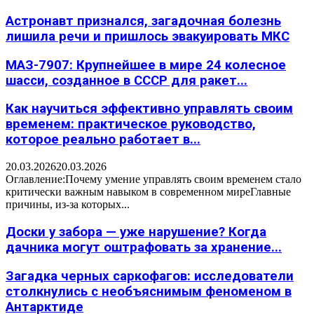
Астронавт признался, загадочная болезнь
лишила речи и пришлось эвакуировать МКС
МАЗ-7907: Крупнейшее в мире 24 колесное
шасси, созданное в СССР для ракет...
Как научиться эффективно управлять своим
временем: практическое руководство,
которое реально работает в...
20.03.2026
20.03.2026
Оглавление:Почему умение управлять своим временем стало
критически важным навыком в современном миреГлавные
причины, из-за которых...
Доски у забора — уже нарушение? Когда
дачника могут оштрафовать за хранение...
Загадка черных саркофагов: исследователи
столкнулись с необъяснимым феноменом в
Антарктиде