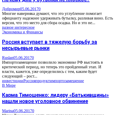
Добромир
05.06.2017
0
Многие наверняка думают, что это углубление помогает
официанту надежнее удерживать бутылку, разливая вино. Есть
версия, что это место для сбора осадка. Но и это не...
разное интересное
Экономика и Финансы
Россия вступает в тяжелую борьбу за
несырьевые рынки
Ruslan
05.06.2017
0
Импортозамещение позволило экономике РФ выстоять в
критический период, но теперь это пройденный этап. И
власти, кажется, уже определились с тем, каким будет
следующий – рост...
инвестиции
Россия
продукт
импортозамещение
В Мире
Карма Тимошенко: лидеру «Батькивщины»
нашли новое уголовное обвинение
Marina
05.06.2017
0