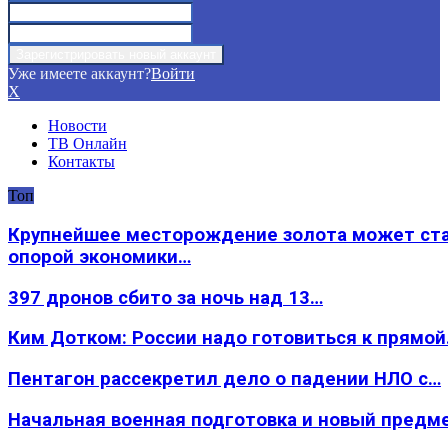
Уже имеете аккаунт?
Войти
X
Новости
ТВ Онлайн
Контакты
Топ
Крупнейшее месторождение золота может ст
опорой экономики…
397 дронов сбито за ночь над 13…
Ким Дотком: России надо готовиться к прямо
Пентагон рассекретил дело о падении НЛО с…
Начальная военная подготовка и новый предм