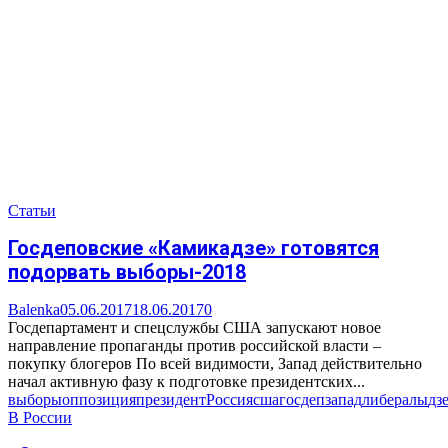
Статьи
Госдеповские «Камикадзе» готовятся
подорвать выборы-2018
Balenka
05.06.2017
18.06.2017
0
Госдепартамент и спецслужбы США запускают новое
направление пропаганды против российской власти –
покупку блогеров По всей видимости, Запад действительно
начал активную фазу к подготовке президентских...
выборы
оппозиция
президент
Россия
сша
госдеп
запад
либералы
дз
В России