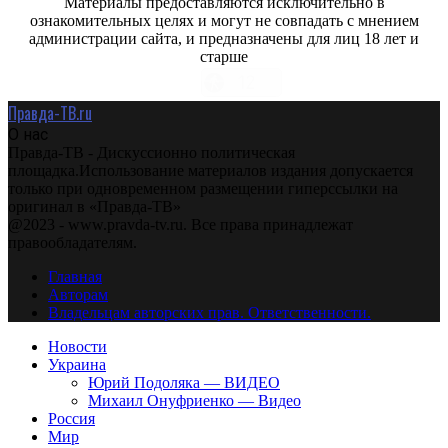
Материалы предоставляются исключительно в
ознакомительных целях и могут не совпадать с мнением
администрации сайта, и предназначены для лиц 18 лет и
старше
Правда-ТВ.ru
О нас
Правда-ТВ - Дискуссионно политическая
площадка.Использование материалов издания допускается
только при одновременном размещении гиперссылки на
оригинал в «Правда-ТВ»
@2023 - www.pravda-tv.ru. Все права принадлежат
правообладателям.
Главная
Авторам
Владельцам авторских прав. Ответственности.
Новости
Украина
Юрий Подоляка — ВИДЕО
Михаил Онуфриенко — Видео
Россия
Мир