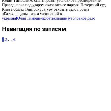
Юлии Тимошенко опять грозит уголовное преследование.
Правда, пока под ударом оказалась ее партия: Печерский суд
Киева обязал Генпрокуратуру открыть дело против
«Батькивщины» из-за махинаций в...
украина
Юлия Тимошенко
батькивщина
уголовное дело
Навигация по записям
1
2
…
4