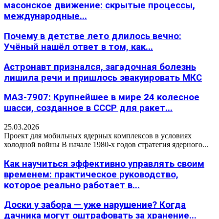
масонское движение: скрытые процессы,
международные...
Почему в детстве лето длилось вечно:
Учёный нашёл ответ в том, как...
Астронавт признался, загадочная болезнь
лишила речи и пришлось эвакуировать МКС
МАЗ-7907: Крупнейшее в мире 24 колесное
шасси, созданное в СССР для ракет...
25.03.2026
Проект для мобильных ядерных комплексов в условиях
холодной войны В начале 1980-х годов стратегия ядерного...
Как научиться эффективно управлять своим
временем: практическое руководство,
которое реально работает в...
Доски у забора — уже нарушение? Когда
дачника могут оштрафовать за хранение...