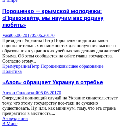
В Мире
Порошенко — крымской молодежи:
«Приезжайте, мы научим вас родину
любить»
Vasil
05.06.2017
05.06.2017
0
Президент Украины Петр Порошенко подписал закон
о дополнительных возможностях для получения высшего
образования в украинских учебных заведениях для жителей
Крыма. Об этом сообщается на сайте главы государства.
Согласно этому...
Крым
украина
Петр Порошенко
высшее образование
Политика
«Азов» обращает Украину в отребье
Антон Орловский
05.06.2017
0
Очередной вопиющий случай на Украине свидетельствует
тому, что этому государству все-таки не суждено
существовать. Ну, или, как минимум, тому, что эта страна
превратится в местность,...
Азов
украина
В Мире