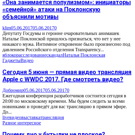
«Она занимается популизмом»: инициаторы
«семейной» атаки на Поклонскую
объяснили мотивы
klim
05.06.2017
05.06.2017
0
Депутату Госдумы и героине очаровательных анимашек
Наталье Поклонской пришлось признаться, что нет у нее
никакого мужа. Интимное откровение было произнесено под
давлением Российского отделения Transparency...
яблоко
расследование
скандал
Наталья Поклонская
Гаджеты
Видео
Сегодня 5 июня — прямая видео трансляция
Apple с WWDC 2017. Где смотреть видео?
Добромир
05.06.2017
05.06.2017
0
Ежегодная конференция разработчиков состоится сегодня в
20:00 по московскому времени. Мы будем следить за всеми
новинками и проведёт для вас трансляцию в прямом эфире.
До...
live
видео
выставка
трансляция
Разное интересное
Почему дно у бутылки не плоское?