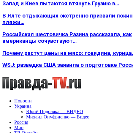
Запад и Киев пытаются втянуть Грузию в…
В Ялте отдыхающих экстренно призвали покин
пляжи…
Российская шестовичка Разина рассказала, как
американцы сочувствуют…
Почему растут цены на мясо: говядина, курица
WSJ: разведка США заявила о подготовке Росс
Новости
Украина
Юрий Подоляка — ВИДЕО
Михаил Онуфриенко — Видео
Россия
Мир
ТВ Онлайн