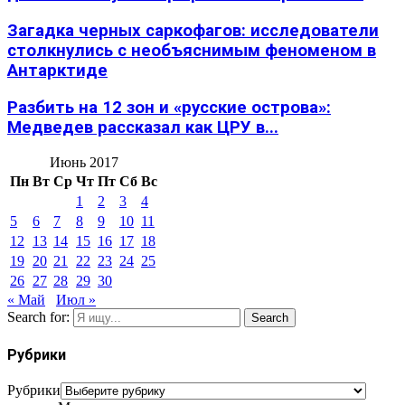
Загадка черных саркофагов: исследователи
столкнулись с необъяснимым феноменом в
Антарктиде
Разбить на 12 зон и «русские острова»:
Медведев рассказал как ЦРУ в...
Июнь 2017
Пн
Вт
Ср
Чт
Пт
Сб
Вс
1
2
3
4
5
6
7
8
9
10
11
12
13
14
15
16
17
18
19
20
21
22
23
24
25
26
27
28
29
30
« Май
Июл »
Search for:
Search
Рубрики
Рубрики