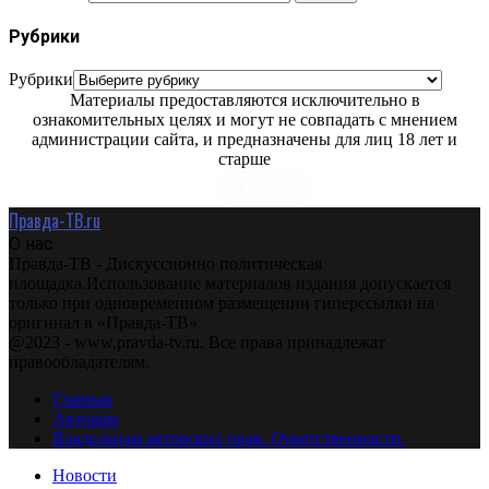
Рубрики
Рубрики
Материалы предоставляются исключительно в
ознакомительных целях и могут не совпадать с мнением
администрации сайта, и предназначены для лиц 18 лет и
старше
Правда-ТВ.ru
О нас
Правда-ТВ - Дискуссионно политическая
площадка.Использование материалов издания допускается
только при одновременном размещении гиперссылки на
оригинал в «Правда-ТВ»
@2023 - www.pravda-tv.ru. Все права принадлежат
правообладателям.
Главная
Авторам
Владельцам авторских прав. Ответственности.
Новости