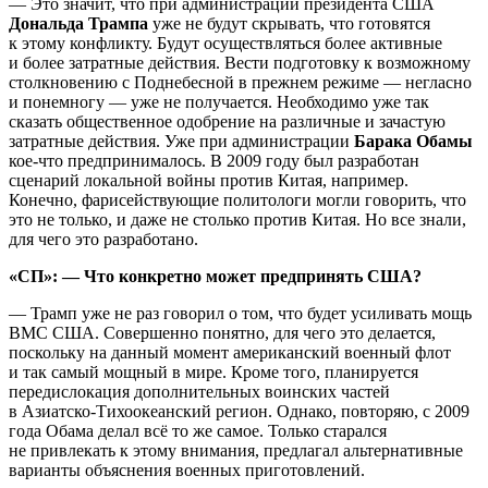
— Это значит, что при администрации президента США
Дональда Трампа
уже не будут скрывать, что готовятся
к этому конфликту. Будут осуществляться более активные
и более затратные действия. Вести подготовку к возможному
столкновению с Поднебесной в прежнем режиме — негласно
и понемногу — уже не получается. Необходимо уже так
сказать общественное одобрение на различные и зачастую
затратные действия. Уже при администрации
Барака Обамы
кое-что предпринималось. В 2009 году был разработан
сценарий локальной войны против Китая, например.
Конечно, фарисействующие политологи могли говорить, что
это не только, и даже не столько против Китая. Но все знали,
для чего это разработано.
«СП»: — Что конкретно может предпринять США?
— Трамп уже не раз говорил о том, что будет усиливать мощь
ВМС США. Совершенно понятно, для чего это делается,
поскольку на данный момент американский военный флот
и так самый мощный в мире. Кроме того, планируется
передислокация дополнительных воинских частей
в Азиатско-Тихоокеанский регион. Однако, повторяю, с 2009
года Обама делал всё то же самое. Только старался
не привлекать к этому внимания, предлагал альтернативные
варианты объяснения военных приготовлений.