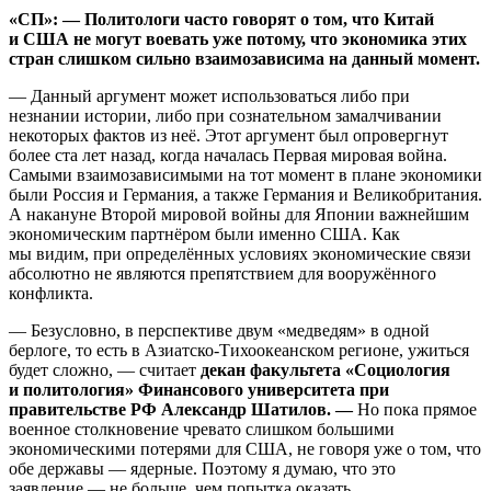
«СП»: — Политологи часто говорят о том, что Китай
и США не могут воевать уже потому, что экономика этих
стран слишком сильно взаимозависима на данный момент.
— Данный аргумент может использоваться либо при
незнании истории, либо при сознательном замалчивании
некоторых фактов из неё. Этот аргумент был опровергнут
более ста лет назад, когда началась Первая мировая война.
Самыми взаимозависимыми на тот момент в плане экономики
были Россия и Германия, а также Германия и Великобритания.
А накануне Второй мировой войны для Японии важнейшим
экономическим партнёром были именно США. Как
мы видим, при определённых условиях экономические связи
абсолютно не являются препятствием для вооружённого
конфликта.
— Безусловно, в перспективе двум «медведям» в одной
берлоге, то есть в Азиатско-Тихоокеанском регионе, ужиться
будет сложно, — считает
декан
факультета «Социология
и политология» Финансового университета при
правительстве РФ Александр Шатилов. —
Но пока прямое
военное столкновение чревато слишком большими
экономическими потерями для США, не говоря уже о том, что
обе державы — ядерные. Поэтому я думаю, что это
заявление — не больше, чем попытка оказать