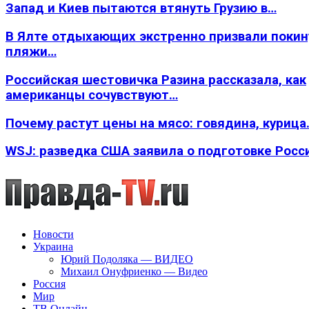
Запад и Киев пытаются втянуть Грузию в…
В Ялте отдыхающих экстренно призвали покин
пляжи…
Российская шестовичка Разина рассказала, как
американцы сочувствуют…
Почему растут цены на мясо: говядина, курица
WSJ: разведка США заявила о подготовке Росс
Новости
Украина
Юрий Подоляка — ВИДЕО
Михаил Онуфриенко — Видео
Россия
Мир
ТВ Онлайн