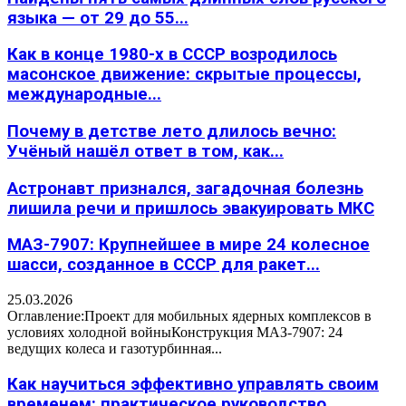
языка — от 29 до 55...
Как в конце 1980-х в СССР возродилось
масонское движение: скрытые процессы,
международные...
Почему в детстве лето длилось вечно:
Учёный нашёл ответ в том, как...
Астронавт признался, загадочная болезнь
лишила речи и пришлось эвакуировать МКС
МАЗ-7907: Крупнейшее в мире 24 колесное
шасси, созданное в СССР для ракет...
25.03.2026
Оглавление:Проект для мобильных ядерных комплексов в
условиях холодной войныКонструкция МАЗ-7907: 24
ведущих колеса и газотурбинная...
Как научиться эффективно управлять своим
временем: практическое руководство,