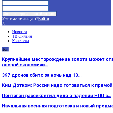
Уже имеете аккаунт?
Войти
X
Новости
ТВ Онлайн
Контакты
Топ
Крупнейшее месторождение золота может ст
опорой экономики…
397 дронов сбито за ночь над 13…
Ким Дотком: России надо готовиться к прямо
Пентагон рассекретил дело о падении НЛО с…
Начальная военная подготовка и новый предм