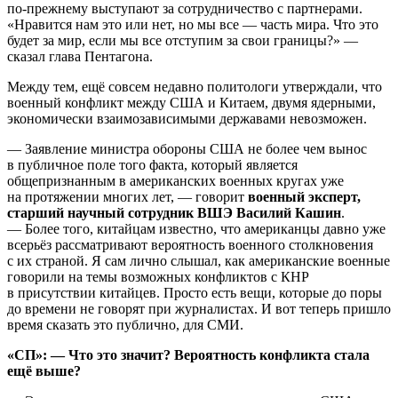
по-прежнему выступают за сотрудничество с партнерами.
«Нравится нам это или нет, но мы все — часть мира. Что это
будет за мир, если мы все отступим за свои границы?» —
сказал глава Пентагона.
Между тем, ещё совсем недавно политологи утверждали, что
военный конфликт между США и Китаем, двумя ядерными,
экономически взаимозависимыми державами невозможен.
— Заявление министра обороны США не более чем вынос
в публичное поле того факта, который является
общепризнанным в американских военных кругах уже
на протяжении многих лет, — говорит
военный эксперт,
старший научный сотрудник ВШЭ Василий Кашин
.
— Более того, китайцам известно, что американцы давно уже
всерьёз рассматривают вероятность военного столкновения
с их страной. Я сам лично слышал, как американские военные
говорили на темы возможных конфликтов с КНР
в присутствии китайцев. Просто есть вещи, которые до поры
до времени не говорят при журналистах. И вот теперь пришло
время сказать это публично, для СМИ.
«СП»: — Что это значит? Вероятность конфликта стала
ещё выше?