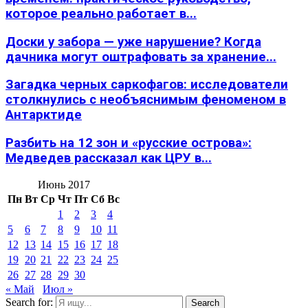
которое реально работает в...
Доски у забора — уже нарушение? Когда
дачника могут оштрафовать за хранение...
Загадка черных саркофагов: исследователи
столкнулись с необъяснимым феноменом в
Антарктиде
Разбить на 12 зон и «русские острова»:
Медведев рассказал как ЦРУ в...
Июнь 2017
Пн
Вт
Ср
Чт
Пт
Сб
Вс
1
2
3
4
5
6
7
8
9
10
11
12
13
14
15
16
17
18
19
20
21
22
23
24
25
26
27
28
29
30
« Май
Июл »
Search for:
Search