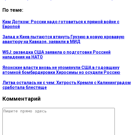
По теме:
Ким Дотком: России надо готовиться к прямой войне с
Европой
Запад и Киев пытаются втянуть Грузию в новую кровавую
авантюру на Кавказе, заявили в МИД
WSJ: разведка США заявила о подготовке Россией
нападения на НАТО
Японские власти вновь не упомянули США в годовщину
атомной бомбардировки Хиросимы но осудили Россию
Литва осталась ни с чем: Хитрость Кремля с Калининградом
сработала блестяще
Комментарий