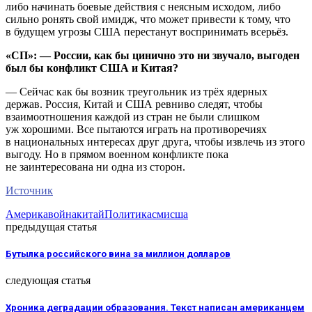
либо начинать боевые действия с неясным исходом, либо
сильно ронять свой имидж, что может привести к тому, что
в будущем угрозы США перестанут воспринимать всерьёз.
«СП»: — России, как бы цинично это ни звучало, выгоден
был бы конфликт США и Китая?
— Сейчас как бы возник треугольник из трёх ядерных
держав. Россия, Китай и США ревниво следят, чтобы
взаимоотношения каждой из стран не были слишком
уж хорошими. Все пытаются играть на противоречиях
в национальных интересах друг друга, чтобы извлечь из этого
выгоду. Но в прямом военном конфликте пока
не заинтересована ни одна из сторон.
Источник
Америка
война
китай
Политика
сми
сша
предыдущая статья
Бутылка российского вина за миллион долларов
следующая статья
Хроника деградации образования. Текст написан американцем