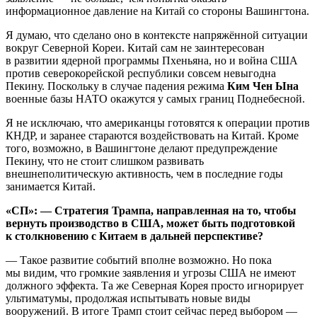
информационное давление на Китай со стороны Вашингтона.
Я думаю, что сделано оно в контексте напряжённой ситуации
вокруг Северной Кореи. Китай сам не заинтересован
в развитии ядерной программы Пхеньяна, но и война США
против северокорейской республики совсем невыгодна
Пекину. Поскольку в случае падения режима
Ким Чен Ына
военные базы НАТО окажутся у самых границ Поднебесной.
Я не исключаю, что американцы готовятся к операции против
КНДР, и заранее стараются воздействовать на Китай. Кроме
того, возможно, в Вашингтоне делают предупреждение
Пекину, что не стоит слишком развивать
внешнеполитическую активность, чем в последние годы
занимается Китай.
«СП»: — Стратегия Трампа, направленная на то, чтобы
вернуть производство в США, может быть подготовкой
к столкновению с Китаем в дальней перспективе?
— Такое развитие событий вполне возможно. Но пока
мы видим, что громкие заявления и угрозы США не имеют
должного эффекта. Та же Северная Корея просто игнорирует
ультиматумы, продолжая испытывать новые виды
вооружений. В итоге Трамп стоит сейчас перед выбором —