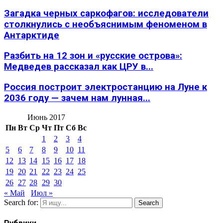
Загадка черных саркофагов: исследователи
столкнулись с необъяснимым феноменом в
Антарктиде
Разбить на 12 зон и «русские острова»:
Медведев рассказал как ЦРУ в...
Россия построит электростанцию на Луне к
2036 году — зачем нам лунная...
Июнь 2017
Пн
Вт
Ср
Чт
Пт
Сб
Вс
1
2
3
4
5
6
7
8
9
10
11
12
13
14
15
16
17
18
19
20
21
22
23
24
25
26
27
28
29
30
« Май
Июл »
Search for:
Search