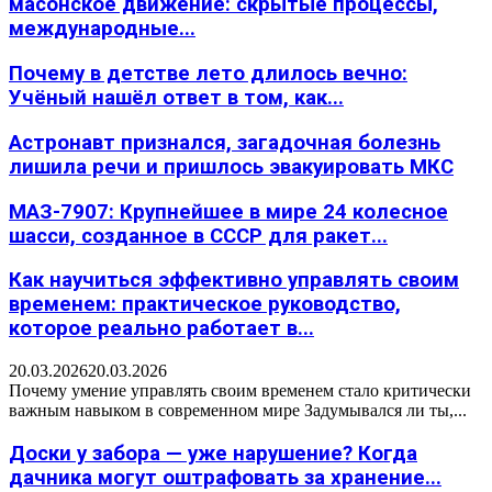
масонское движение: скрытые процессы,
международные...
Почему в детстве лето длилось вечно:
Учёный нашёл ответ в том, как...
Астронавт признался, загадочная болезнь
лишила речи и пришлось эвакуировать МКС
МАЗ-7907: Крупнейшее в мире 24 колесное
шасси, созданное в СССР для ракет...
Как научиться эффективно управлять своим
временем: практическое руководство,
которое реально работает в...
20.03.2026
20.03.2026
Почему умение управлять своим временем стало критически
важным навыком в современном мире Задумывался ли ты,...
Доски у забора — уже нарушение? Когда
дачника могут оштрафовать за хранение...