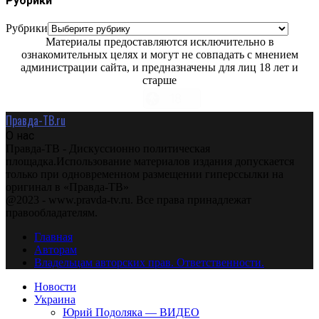
Рубрики
Рубрики
Материалы предоставляются исключительно в
ознакомительных целях и могут не совпадать с мнением
администрации сайта, и предназначены для лиц 18 лет и
старше
Правда-ТВ.ru
О нас
Правда-ТВ - Дискуссионно политическая
площадка.Использование материалов издания допускается
только при одновременном размещении гиперссылки на
оригинал в «Правда-ТВ»
@2023 - www.pravda-tv.ru. Все права принадлежат
правообладателям.
Главная
Авторам
Владельцам авторских прав. Ответственности.
Новости
Украина
Юрий Подоляка — ВИДЕО