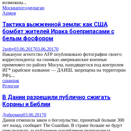
возможны...
Москва
погода
ураган
Армия
Тактика выжженной земли: как США
бомбят жителей Ирака боеприпасами с
белым фосфором
2goby
03.06.2017
03.06.2017
0
Накануне агентство AFP опубликовало фотографии своего
корреспондента: на снимках американские военные
применяют по району Мосула, находящегося под контролем
ИГ* (арабское название — ДАИШ, запрещена на территории
РФ),...
сша
ирак
Религия
В Дании разрешили публично сжигать
Кораны и Библии
Добромир
03.06.2017
0
Дания отменила закон о богохульстве, принятый больше 300
лет назад, сообщает The Guardian. В стране больше не будут
преследовать за публичное оскорбление религиозных