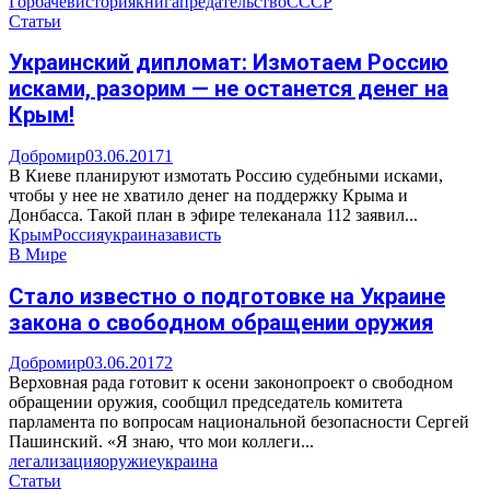
Горбачёв
история
книга
предательство
СССР
Статьи
Украинский дипломат: Измотаем Россию
исками, разорим — не останется денег на
Крым!
Добромир
03.06.2017
1
В Киеве планируют измотать Россию судебными исками,
чтобы у нее не хватило денег на поддержку Крыма и
Донбасса. Такой план в эфире телеканала 112 заявил...
Крым
Россия
украина
зависть
В Мире
Стало известно о подготовке на Украине
закона о свободном обращении оружия
Добромир
03.06.2017
2
Верховная рада готовит к осени законопроект о свободном
обращении оружия, сообщил председатель комитета
парламента по вопросам национальной безопасности Сергей
Пашинский. «Я знаю, что мои коллеги...
легализация
оружие
украина
Статьи