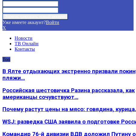
Уже имеете аккаунт?
Войти
X
Новости
ТВ Онлайн
Контакты
Топ
В Ялте отдыхающих экстренно призвали покин
пляжи…
Российская шестовичка Разина рассказала, как
американцы сочувствуют…
Почему растут цены на мясо: говядина, курица
WSJ: разведка США заявила о подготовке Росс
Командир 76-й дивизии ВДВ доложил Путину 