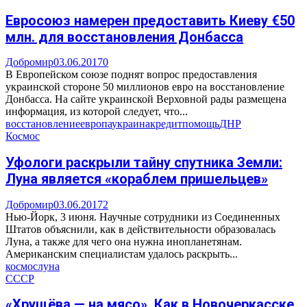
Евросоюз намерен предоставить Киеву €50
млн. для восстановления Донбасса
Добромир
03.06.2017
0
В Европейском союзе поднят вопрос предоставления
украинской стороне 50 миллионов евро на восстановление
Донбасса. На сайте украинской Верховной рады размещена
информация, из которой следует, что...
восстановление
европа
украина
кредит
помощь
ДНР
Космос
Уфологи раскрыли тайну спутника Земли:
Луна является «кораблем пришельцев»
Добромир
03.06.2017
2
Нью-Йорк, 3 июня. Научные сотрудники из Соединенных
Штатов объяснили, как в действительности образовалась
Луна, а также для чего она нужна инопланетянам.
Американским специалистам удалось раскрыть...
космос
луна
СССР
«Хрущёва — на мясо». Как в Новочеркасске