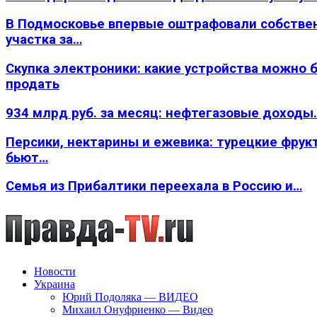
В Подмосковье впервые оштрафовали собстве
участка за…
Скупка электроники: какие устройства можно 
продать
934 млрд руб. за месяц: нефтегазовые доходы
Персики, нектарины и ежевика: турецкие фрук
бьют…
Семья из Прибалтики переехала в Россию и…
Новости
Украина
Юрий Подоляка — ВИДЕО
Михаил Онуфриенко — Видео