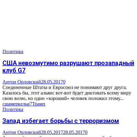
Политика
США невозмутимо разрушают прозападный
клуб G7
Антон Орловский
28.05.2017
0
Соединенные Штаты и Евросоюз не понимают друг друга.
Казалось бы, этот альянс вот-вот будет диктовать всему миру
свою волю, но один «хороший» человек положил этому...
сша
меркель
g7
Трамп
Политика
Запад избегает борьбы с терроризмом
Антон Орловский
28.05.2017
28.05.2017
0