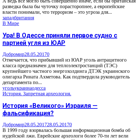
А ведь всё могло быть совершенно иначе, если бы британская
разведка была бы чуточку порасторопнее, а европейские
власти понимали, что терроризм – это угроза для...
запад
британия
В Мире
Ура! В Одессе приняли первое судно с
партией угля из ЮАР
Добромир
28.05.2017
0
Отмечается, что прибывший из ЮАР уголь антрацитного
класса предназначен для теплоэлектростанций (ТЭС)
крупнейшего частного энергохолдинга ДТЭК украинского
олигарха Рината Ахметова. Как подтвердила руководитель
департамента по...
уголь
украина
одесса
История. Запретная археология.
История «Великого» Израиля —
фальсификация?
Добромир
28.05.2017
28.05.2017
0
В 1999 году взорвалась большая информационная бомба об
иудейской лжи. Еврейские археологи более 70-ти лет вели