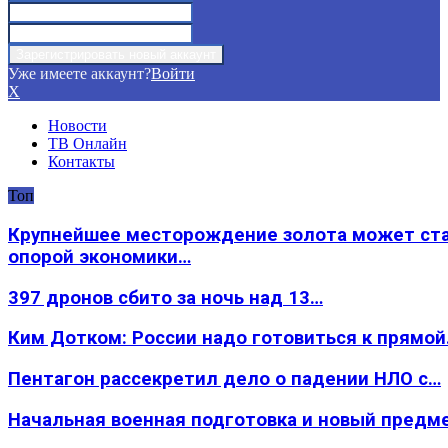
Уже имеете аккаунт?
Войти
X
Новости
ТВ Онлайн
Контакты
Топ
Крупнейшее месторождение золота может ст
опорой экономики…
397 дронов сбито за ночь над 13…
Ким Дотком: России надо готовиться к прямо
Пентагон рассекретил дело о падении НЛО с…
Начальная военная подготовка и новый предм