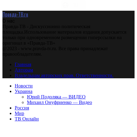
Правда-ТВ.ru
О нас
Правда-ТВ - Дискуссионно политическая
площадка.Использование материалов издания допускается
только при одновременном размещении гиперссылки на
оригинал в «Правда-ТВ»
@2023 - www.pravda-tv.ru. Все права принадлежат
правообладателям.
Главная
Авторам
Владельцам авторских прав. Ответственности.
Новости
Украина
Юрий Подоляка — ВИДЕО
Михаил Онуфриенко — Видео
Россия
Мир
ТВ Онлайн