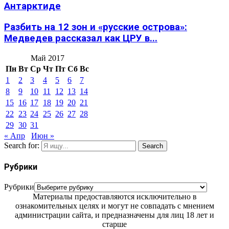
Антарктиде
Разбить на 12 зон и «русские острова»:
Медведев рассказал как ЦРУ в...
Май 2017
Пн
Вт
Ср
Чт
Пт
Сб
Вс
1
2
3
4
5
6
7
8
9
10
11
12
13
14
15
16
17
18
19
20
21
22
23
24
25
26
27
28
29
30
31
« Апр
Июн »
Search for:
Search
Рубрики
Рубрики
Материалы предоставляются исключительно в
ознакомительных целях и могут не совпадать с мнением
администрации сайта, и предназначены для лиц 18 лет и
старше