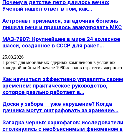
Почему в детстве лето длилось вечно:
Учёный нашёл ответ в том, как...
Астронавт признался, загадочная болезнь
лишила речи и пришлось эвакуировать МКС
МАЗ-7907: Крупнейшее в мире 24 колесное
шасси, созданное в СССР для ракет...
25.03.2026
Проект для мобильных ядерных комплексов в условиях
холодной войны В начале 1980-х годов стратегия ядерного...
Как научиться эффективно управлять своим
временем: практическое руководство,
которое реально работает в...
Доски у забора — уже нарушение? Когда
дачника могут оштрафовать за хранение...
Загадка черных саркофагов: исследователи
столкнулись с необъяснимым феноменом в