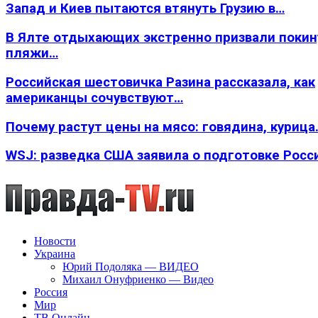
Запад и Киев пытаются втянуть Грузию в…
В Ялте отдыхающих экстренно призвали покин
пляжи…
Российская шестовичка Разина рассказала, как
американцы сочувствуют…
Почему растут цены на мясо: говядина, курица
WSJ: разведка США заявила о подготовке Росс
Новости
Украина
Юрий Подоляка — ВИДЕО
Михаил Онуфриенко — Видео
Россия
Мир
ТВ Онлайн