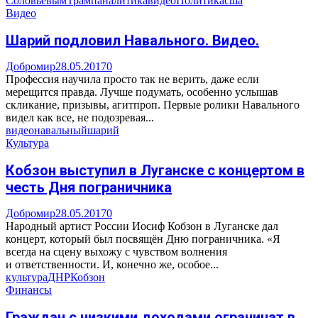
Соловьевым
Трамп
аналитика
видео
Политика
сша
Видео
Шарий подловил Навального. Видео.
Добромир
28.05.2017
0
Профессия научила просто так не верить, даже если
мерещится правда. Лучше подумать, особенно услышав
скликание, призывы, агитпроп. Первые ролики Навального
видел как все, не подозревая...
видео
навальный
шарий
Культура
Кобзон выступил в Луганске с концертом в
честь Дня пограничника
Добромир
28.05.2017
0
Народный артист России Иосиф Кобзон в Луганске дал
концерт, который был посвящён Дню пограничника. «Я
всегда на сцену выхожу с чувством волнения
и ответственности. И, конечно же, особое...
культура
ДНР
Кобзон
Финансы
Граждан с низкими доходами ограничат в