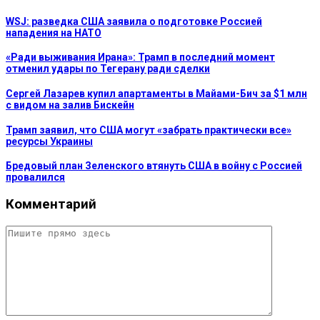
WSJ: разведка США заявила о подготовке Россией
нападения на НАТО
«Ради выживания Ирана»: Трамп в последний момент
отменил удары по Тегерану ради сделки
Сергей Лазарев купил апартаменты в Майами-Бич за $1 млн
с видом на залив Бискейн
Трамп заявил, что США могут «забрать практически все»
ресурсы Украины
Бредовый план Зеленского втянуть США в войну с Россией
провалился
Комментарий