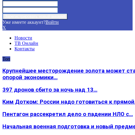
Уже имеете аккаунт?
Войти
X
Новости
ТВ Онлайн
Контакты
Топ
Крупнейшее месторождение золота может ст
опорой экономики…
397 дронов сбито за ночь над 13…
Ким Дотком: России надо готовиться к прямо
Пентагон рассекретил дело о падении НЛО с…
Начальная военная подготовка и новый предм