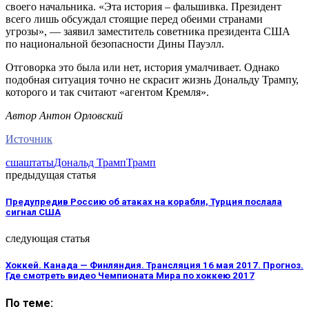
своего начальника. «Эта история – фальшивка. Президент
всего лишь обсуждал стоящие перед обеими странами
угрозы», — заявил заместитель советника президента США
по национальной безопасности Дины Пауэлл.
Отговорка это была или нет, история умалчивает. Однако
подобная ситуация точно не скрасит жизнь Дональду Трампу,
которого и так считают «агентом Кремля».
Автор Антон Орловский
Источник
сша
штаты
Дональд Трамп
Трамп
предыдущая статья
Предупредив Россию об атаках на корабли, Турция послала
сигнал США
следующая статья
Хоккей. Канада — Финляндия. Трансляция 16 мая 2017. Прогноз.
Где смотреть видео Чемпионата Мира по хоккею 2017
По теме: