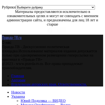
Рубрики
Материалы предоставляются исключительно в
ознакомительных целях и могут не совпадать с мнением
администрации сайта, и предназначены для лиц 18 лет и
старше
Правда-ТВ.ru
О нас
Правда-ТВ - Дискуссионно политическая
площадка.Использование материалов издания допускается
только при одновременном размещении гиперссылки на
оригинал в «Правда-ТВ»
@2023 - www.pravda-tv.ru. Все права принадлежат
правообладателям.
Главная
Авторам
Владельцам авторских прав. Ответственности.
Новости
Украина
Юрий Подоляка — ВИДЕО
Михаил Онуфриенко — Видео