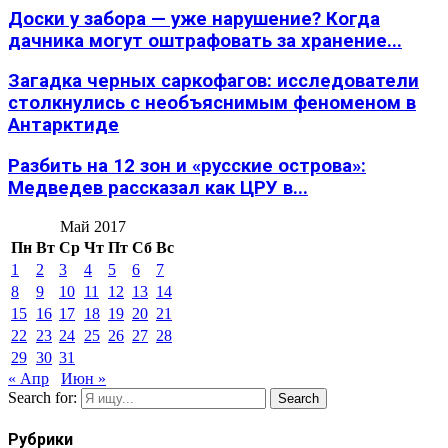
Доски у забора — уже нарушение? Когда
дачника могут оштрафовать за хранение...
Загадка черных саркофагов: исследователи
столкнулись с необъяснимым феноменом в
Антарктиде
Разбить на 12 зон и «русские острова»:
Медведев рассказал как ЦРУ в...
Май 2017
Пн
Вт
Ср
Чт
Пт
Сб
Вс
1
2
3
4
5
6
7
8
9
10
11
12
13
14
15
16
17
18
19
20
21
22
23
24
25
26
27
28
29
30
31
« Апр
Июн »
Search for:
Search
Рубрики