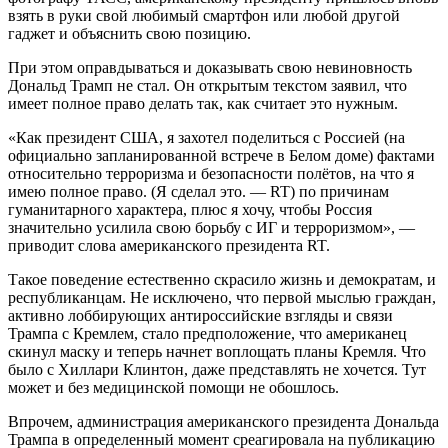
взять в руки свой любимый смартфон или любой другой
гаджет и объяснить свою позицию.
При этом оправдываться и доказывать свою невиновность
Дональд Трамп не стал. Он открытым текстом заявил, что
имеет полное право делать так, как считает это нужным.
«Как президент США, я захотел поделиться с Россией (на
официально запланированной встрече в Белом доме) фактами
относительно терроризма и безопасности полётов, на что я
имею полное право. (Я сделал это. — RT) по причинам
гуманитарного характера, плюс я хочу, чтобы Россия
значительно усилила свою борьбу с ИГ и терроризмом», —
приводит слова американского президента RT.
Такое поведение естественно скрасило жизнь и демократам, и
республиканцам. Не исключено, что первой мыслью граждан,
активно лоббирующих антироссийские взгляды и связи
Трампа с Кремлем, стало предположение, что американец
скинул маску и теперь начнет воплощать планы Кремля. Что
было с Хиллари Клинтон, даже представлять не хочется. Тут
может и без медицинской помощи не обошлось.
Впрочем, администрация американского президента Дональда
Трампа в определенный момент среагировала на публикацию