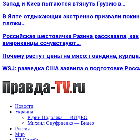
Запад и Киев пытаются втянуть Грузию в…
В Ялте отдыхающих экстренно призвали покин
пляжи…
Российская шестовичка Разина рассказала, как
американцы сочувствуют…
Почему растут цены на мясо: говядина, курица
WSJ: разведка США заявила о подготовке Росс
Новости
Украина
Юрий Подоляка — ВИДЕО
Михаил Онуфриенко — Видео
Россия
Мир
ТВ Онлайн